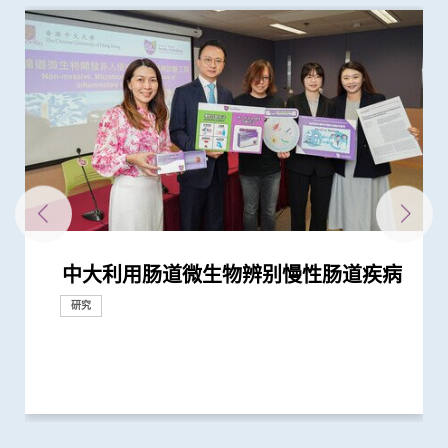
中大利用肠道微生物辨别慢性肠道疾病
中大公布世界首个全球「炎症性肠病」
中大伙澳洲专家研究东半球炎症性肠病
中大全球首项研究确认新大肠癌高风险
中大研究「肠道微生物移植」治疗难辨
香港和澳门的炎症性肠病新增个案高踞
中大医学院肠胃科率领全球多国专家制
四成港人肠道微生态失衡情况与新冠患
中大全球首证新冠患者肠道微生态现失
中大研究证实低剂量三环抗抑郁药有助
中大研究揭示全球大肠癌发病率有年轻
中大黄秀娟教授获颁中国工程界最高荣
中大研究揭示婴儿早期表观遗传改变及
中大医学院推出「琢妍医学人才培育计
中大首创透过调节肠道菌群 成功纾缓
「赛马会年轻糖尿支援计划」为逾900
与牛津大学十年研究合作 中大开发首
中大医学院长达近20年追踪研究 揭示
中大研究发现2型糖尿病对香港生产力
中大银屑病关节炎研究重要突破 成功
中大发现调整生活方式的介入治疗方案
中大研究揭示未来十年香港每千人将有
中大与加拿大卡尔加里大学领导全球
中大研究指出过度清洁消毒增加湿疹等
中大医学院开创儿童宏基因组组装基因
中大研究揭示患妊娠糖尿病孕妇肠道微
中大利用肠道微生物开发精准工具诊断
中大威院成功以单一导管同时修补二尖
黄秀娟教授成为全国首位女性医生科学
中大医学院两学者当选欧洲科学院外籍
中大利用大数据成功开发机器学习模型
中大医学院黄秀娟教授成香港首位医生
中大研究显示类风湿关节炎患者日服5
新冠疫苗复必泰及科兴引发之「T细胞
中大发现小肠癌在全球及本港发病率明
中大发现新基因标记可预测糖尿病人患
中大研究证实新冠口服药有效降低院舍
中大医学院大型临床研究证实口服微胶
中大医学院进行亚洲最大型长新冠研究
裘槎医学科学教授黄秀娟教授就职演
中大新技术有效评估艾滋病病毒感染者
中大发现年轻糖尿病前期患者患糖尿病
中大「三岁定八十」跨学科研究 拆解
中大研究显示持续服用RASi类药物可以
中大全球首证血糖波动不稳的肥胖型糖
中大医学院获医管局支持开展香港首个
港大及中大医学院联合研究发现已接种
中大医学院领导国际研究显示 成人1 型
中大与辅导教师协会最新调查显示 本
中大崭新技术 以粪便细菌基因侦测大
中大医学院研究指幼儿成为新冠病毒
中大医学院研究指出优化肠道微生态有
中大揭肠道微生态失衡为「炎症性肠
中大发现新冠患者的肠道内缺乏可调节
中大医学院联同全球糖尿病知名专家合
中大医学院发现胰脏癌有全球上升及年
中大研究显示糖尿病死亡率及并发症发
中大证新冠婴孩患者粪便带病毒 可成
中大研究显示新冠肺炎患者常见有肝脏
中大医学院与阿斯利康首度合作糖尿病
婴儿肠道菌群影响一生 中大团队研
中大医学院两名杰出学者 获裘槎基金
患有多囊卵巢综合症华人女性的糖尿病
多元化预防衰老活动有助减低衰老状况
中大为5,000港人免费验脑 开展人口
中大发现严重睡眠窒息症未经治疗患者
中大成立「张金菱治疗柏金逊综合症研
中大全球首个「快速眼动睡眠行为障
中大研究发现每6位糖尿病患者有1位出
中大研究警示怀孕妇女注意体重增幅
中大研究证实银屑病关节炎患者炎症综
陈家亮教授成首位华人获颁「美国肠胃
中大成立亚洲首间「微生物移植及研究
中大为本港老化人口制订标准化认知测
中大研究发现非酒精性脂肪肝诱发肝癌
港韩瑞三地学者联手研顶尖医学科技
中大研究揭乙肝康复者仍存罹患肝癌风
中大开展全球首个以「视网膜影像」筛
中大研究发现心房颤动引致中风个案15
中大研究证实家居诊治睡眠窒息症成效
中大建议所有孕妇作口服葡萄糖耐量测
香港中文大学与苏黎世联邦理工学院结
中大研究揭示脂肪肝问题不是肥胖人士
中大公布全球首项「针对亚士匹灵引致
中大教授成为全球首位华人获颁「世界
中大研究发现每5名糖尿病患者中 1人
中大成立周佩芳认知障碍预防研究中心
中大成立全球首个华人「早发性认知障
中大港大率先应用3D打印技术于复杂
中大与全球30多国专家合作研究 发现
中大与多国中风专家领导一项全球研究
中大就七种常见呼吸道病毒进行全港首
中大公布亚洲首项针对肥胖「睡眠窒息
中大筛查发现每三名社区长者就有一人
中大率先引入「高频信号检测」技术以
中大医学院许树昌教授于《刺针》发表
中大倡议新药物治疗标准逆转脑血管硬
中大最新研究揭示本港每年逾十万非酒
中大研究指朋侪关顾 可减少受情绪困
中大与养和医院携手研究 发现抑郁症
中大医学院成功植入「脉冲产生器」医
中大提倡结合房颤筛查及药物教育 助
社区衰老状况筛查 发现65岁或以上的
中大发现糖尿患者患抑郁症风险为一般
头颈放射治疗增中风风险 中大证实
香港中文大学成立消化疾病研究国家重
中大与理大携手在威院推行24小时远程
中大公布香港慢性肾病透析患者就业研
中大公布小中风的最新药物治疗方法
中大制订肝癌风险评估指数 准确预测
中文大学与上海交通大学成功发现预测
中大率先采用三维心脏超声波以识别高
中大建议以舒缓性手法护理末期脑退化
中大研究发现摄取过量盐份会导致高血
中大展开全港睡眠健康教育及改善计划
中大及港大研究团队携手成功发现脑痫
中大率亚洲肾科专家倡议慢性肾病早期
中大证实为颈血管狭窄进行支架成型治
中大三名学者获颁本年度裘槎基金会优
中大公布本港严重人类猪型流感的最新
於本世纪发病率及流行率系统性回顾研
获近年最大研究资助金额 势揭肠道微
群组
梭菌感染 治愈率为传统抗生素治疗的3
亚太区首三位 中大成立资料库助市民
定临床指引 以「非入侵性生物标志
者类似 中大研发「微生态免疫力配
衡状况 成功研发益生菌配方平衡肠道
改善难治性胃功能失调
化趋势
誉「光华工程科技奖」 成为今届医药
肠道微生态 或影响日后脑部发展
划」吸纳百位顶尖女性人才 善用香港
儿童焦虑及感官过敏症状
糖尿病年青患者提供连续血糖监测仪
个华人糖尿预后预测模型
妊娠糖尿及怀孕期血糖上升对孕妇及子
及经济造成重大损失 年轻群组影响尤
修复受损关节骨头 亦可保护关节结构
可减轻近七成爱滋病病毒感染者的代谢
一人患上炎症性肠病 医疗负担飙升至
「炎症性肠病」流行病学研究 建立炎
过敏症风险
组数据库（MAGIC） 促进生命早期微
生态改变 影响婴儿早期神经发育
自闭症有助及早评估自闭风险 另一先
瓣及三尖瓣 治疗严重心瓣倒流新突破
家获选「新基石研究学者」其领导之新
院士 成2024年「医学及兽医科学」仅
精准预测老年糖尿病患者未来一年罹患
科学家获选为新基石研究员
毫克皮质类固醇 出现心血管疾病的风
反应」可有效预防不同新冠病毒变异株
显上升 高收入地区发病率较高
冠心病风险 凸显糖尿病精准治疗的潜
长者五成入院风险及防止病情恶化
囊活菌配方SIM01有效纾缓新冠后遗症
推算生殖系统徵状如性功能障碍困扰逾
讲： 「众里寻『它』千百度」
的心脏病风险
的终生风险高达90% 心血管疾病风险增
怀孕期肠道微生态如何降低婴儿患炎症
降低 2型糖尿病晚期肾病患者出现心肾
尿病患者有较高患癌风险 并证实接受
大型长新冠研究 协助政府策划更全面
疫苗人士 在感染新型冠状病毒变异株
糖尿病的新症发病率较传统预期高
港学生患「肠易激」情况令人关注 疫
肠癌及瘜肉复发 灵敏度逾九成
「隐形传播者」的风险不容忽视 病毒
望提升新冠疫苗安全及成效
病」致病关键 团队获近1,600万港元资
免疫力的益菌 八成新冠患者出现「长
作四年 为《刺针》制定糖尿病多元综
轻化趋势 女性上升幅度较高
生率正下降 唯年轻糖尿病患者情况未
隐形传播者 成立新冠病毒检测中心 致
受损问题 建议监测患者肝功能 及早发
肾病研究 制订全球应对糖尿病肾病新
「三岁定八十」之谜
会颁发「裘槎优秀医学科研者奖2020」
风险是非患病人士的4倍
逾8成「前期衰老」长者逆转为「非衰
基础研究追踪本港脑健康状况
手术后较易出现心血管问题 吁手术前
究中心」 跨学科研崭新方法 减慢柏金
碍」家庭研究 揭柏金逊病家族遗传倾
现肾功能急剧下降
合指数持续达标 能降低罹患心血管疾
科医学院国际领袖大奖」
中心」
试 及早辨识认知障碍症患者
的关键致癌基因
创新纳米技术治疗消化道及心血管疾病
险
查华人阿兹海默症研究
年间上升3倍 宜及早服用抗凝血药预防
满意 可处理半数公立医院成人个案 大
试 全港两成孕妇患妊娠糖尿 研究发现
盟 共同研发创新医学科技治肠胃病
独有
肠道出血」的新发现 停服亚士匹灵可
中风组织主席中风贡献奖」 全球首创
因脂肪肝引致严重肝纤维化或肝硬化
设立一站式简易网站提供认知障碍症资
碍症」研究登记册
心脏手术
小中风新药物疗法
发现及早评估与治疗「小中风」可降低
个流行病学分析 发现「呼吸道合胞病
症」患者生活模式研究 证实个人化辅
患脑小血管病 藉世界中风日呼吁及早
确定脑部手术范围 有效提升复杂性脑
评论新沙士文章 强调医院感染控制措
化
精性脂肪肝新症
扰之糖尿患者住院百分比
患者出现睡眠行为障碍或是脑退化先兆
治胃酸倒流
长者减低中风风险
社区人口中 过半已踏入前期衰老
人的两倍 倡以一分钟问卷及早评估糖
「颈动脉支架成型术」成效显著
点实验室 提升消化道疾病诊治水平
中风溶栓治疗服务
究并提倡中末期患者接受透析前的早期
乙肝病人的肝癌风险
中国人糖尿病的基因标记
风险二尖瓣脱垂患者
症患者的吞咽困难
压及增加中风机会
建立健康睡眠及健康校园生活
新基因标记
诊断计划
疗及 为心脏衰竭患者植入心脏肌肉收
秀科研者奖
情况
研究
研究
研究
究 发现本港发病率於过去30年急升...
生物群之谜
倍
增加认知
物」筛查大肠癌
方」证有效促进新冠患者康复 有望提...
微生态 有望增强免疫力
衞生领域唯一香港学者
制度优势 打造国际女性医学科研人...
数据显示有效管控血糖 大幅降低严...
女的长期健康风险
为严重
预防变形恶化
性脂肪肝病情
每年逾四亿港元 情况急需正视
症性肠病四阶段演变模型 预测各地区...
生物群研究
导临床研究显示调节肠道微生态可缓...
基石科学实验室将拆解饮食如何影响...
有来自香港的学者
严重低血糖的风险
险增一倍
引起的严重疾病
力
40万港人
近70%
性肠病风险
并发症的风险
一类常用降血压药物的糖尿病患者患...
的长新冠医疗服务
Omicron后能对不同的新冠病毒变异...
情下压力上升 吁留意肠胃问题或反映...
载量及带活性病毒的比例偏高 持续带...
助成立全球数据库 致力遏止全球个案...
新冠」症状 肠道微生态失衡成关键
合策略
见改善
力为婴幼儿作粪便检测
现病情恶化
策略
老」
进行睡眠窒息症评估以减风险
逊病程
向高达6倍 追踪初期症状如便秘 可提...
病风险
中风
幅缩减八成轮候时间
其子女糖尿病风险为同龄儿童3倍
增加患严重心血管疾病及死亡风险逾...
「脉磁激法」助中风患者复修脑部功...
讯
七成中风风险
毒」及「甲型流感」为两大致命病毒
导疗程有效减轻病情
预防
痫症手术成效约三成
施对控制疫情极为重要
尿患者的精神健康状况
造福人类健康
教育计划
缩调节器成效显着
研究
研究
研究
研究
研究
研究
研究
研究
研究
奖项及荣誉
研究
研究
研究
奖项及荣誉
研究
研究
研究
研究
研究
研究
奖项及荣誉
研究
研究
研究
奖项及荣誉
研究
临床服务
研究
国际合作
研究
研究
国际合作
研究
研究
研究
研究
研究
研究
研究
研究
研究
外科创新技术
临床服务
研究
研究
临床服务
研究
研究
研究
研究
研究
健康推广计划
研究
研究
奖项及荣誉
研究
研究
研究
研究
研究
研究
研究
研究
奖项及荣誉
里程碑
健康推广计划
研究
研究
研究
研究
研究
研究
研究
研究
奖项及荣誉
奖项及荣誉
研究
研究
研究
研究
研究
研究
研究
研究
研究
研究
研究
研究
研究
研究
研究
国际合作
研究
研究
研究
国际合作
研究
研究
研究
研究
研究
研究
研究
研究
研究
奖项及荣誉
研究
研究
研究
研究
临床服务
外科创新技术
研究
研究
研究
研究
研究