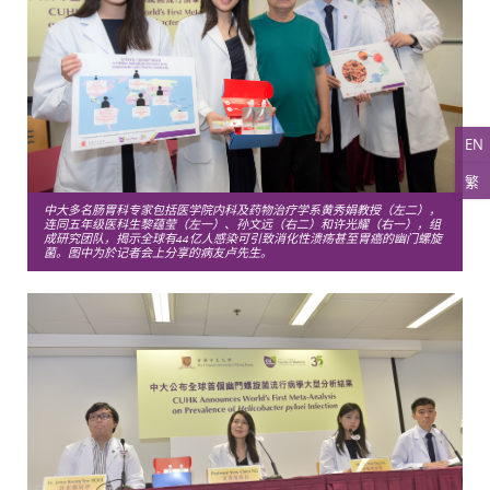
EN
繁
中大多名肠胃科专家包括医学院内科及药物治疗学系黄秀娟教授（左二），
连同五年级医科生黎蕴莹（左一）、孙文远（右二）和许光耀（右一），组
成研究团队，揭示全球有44亿人感染可引致消化性溃疡甚至胃癌的幽门螺旋
菌。图中为於记者会上分享的病友卢先生。