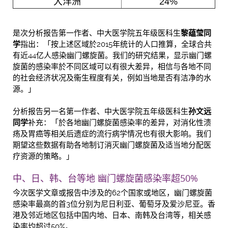
大洋洲
24%
是次分析报告第一作者、中大医学院五年级医科生
黎蕴莹同
学
指出：「按上述区域於2015年统计的人口推算，全球合共
有近44亿人感染幽门螺旋菌。我们的研究结果，显示幽门螺
旋菌的感染率於不同区域可以有很大差异，相信与各地不同
的社会经济状况及衞生程度有关，例如当地是否有洁净的水
源。」
分析报告另一名第一作者、中大医学院五年级医科生
孙文远
同学
补充：「於各地幽门螺旋菌感染率的差异，对消化性溃
疡及胃癌等相关后遗症的流行病学情况也有很大影响。我们
期望这些数据有助各地制订消灭幽门螺旋菌及适当地分配医
疗资源的策略。」
中、日、韩、台等地 幽门螺旋菌感染率超50%
今次医学文章或报告中涉及的62个国家或地区，幽门螺旋菌
感染率最高的首3位分别为尼日利亚、葡萄牙及爱沙尼亚。香
港及邻近地区包括中国内地、日本、南韩及台湾等，相关感
染率均超过50%。