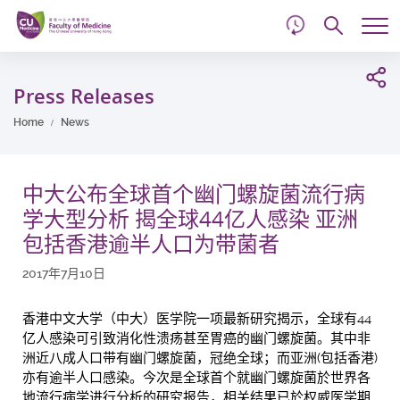
d
Skip
Searc
to
Tog
main
me
Start
content
main
Press Releases
content
Home
News
中大公布全球首个幽门螺旋菌流行病
学大型分析 揭全球44亿人感染 亚洲
包括香港逾半人口为带菌者
2017年7月10日
香港中文大学（中大）医学院一项最新研究揭示，全球有44
亿人感染可引致消化性溃疡甚至胃癌的幽门螺旋菌。其中非
洲近八成人口带有幽门螺旋菌，冠绝全球；而亚洲(包括香港)
亦有逾半人口感染。今次是全球首个就幽门螺旋菌於世界各
地流行病学进行分析的研究报告，相关结果已於权威医学期