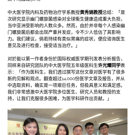
中大医学院内科及药物治疗学系教授
黄秀娟教授
总结：「是
次研究显示幽门螺旋菌感染对全球衞生健康造成重大负担，
当中亚洲受影响的人数众多。然而，由於并非每个人感染幽
门螺旋菌后都会出现严重并发症，令不少人低估了其影响
力。我们建议，倘若持续有类似胃痛的症状，便应谘询医生
意见及进行检查，接受适当治疗。」
对於能以第一作者身份於国际权威医学期刊发表分析报告，
同样来自研究团队的中大医学院五年级医科生
许光耀同学
表
示：「作为医科生，我们透过撰写这份文章对医学有了很多
新的见解和观点。翻查超过14,000份医学文章及报告，并从
中选取资料，确实是一项艰巨任务，但极具意义和满足感。
我们非常感激中大医学院多位医生、研究人员和教授的支
持，让我们克服很多困难，为医学科研作出贡献。」