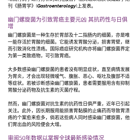
刊《肠胃学》(
Gastroenterology
)上发表。
幽门螺旋菌为引致胃癌主要元凶 其抗药性与日俱
增
幽门螺旋菌是一种生存於胃部及十二指肠内的细菌，亦是唯
一能存活於胃酸的细菌。它能诱发胃酸分泌，损害胃壁，继
而引致消化性溃疡。国际癌症研究机构亦将幽门螺旋菌界定
为第一类致癌物，可引致胃癌。
大多数感染幽门螺旋菌的患者没有明显症状，直至病情发展
为胃炎，才会出现轻微嗳气、腹胀、恶心、呕吐及腹部不适
等症状。若被诊断感染幽门螺旋菌，患者需要服用含有抑制
胃酸分泌药物及抗生素的灭菌疗程。
然而，幽门螺旋菌对抗生素的抗药性日俱严重，近年已引起
关注。此外，因长期服用能损害胃黏膜的止痛药而导致胃溃
疡的个案愈来愈多，倘若这些病人同时感染幽门螺旋菌，他
们胃出血的风险便会大增。
审阅50年数据以掌握全球最新感染情况