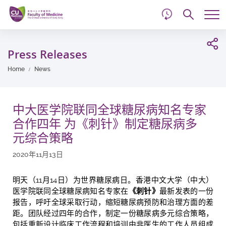
d
Skip
Searc
to
Tog
main
me
Start
content
main
Press Releases
content
Home
News
中大医学院联同全球糖尿病知名专家
合作四年 为《刺针》制定糖尿病多
元综合策略
2020年11月13日
明天（11月14日）为世界糖尿病日。香港中文大学（中大）
医学院联同全球糖尿病知名专家在
《刺针》
最新发表的一份
报告，呼吁全球采取行动，缩短糖尿病预防和治理方面的差
距。团队经过四年的合作，制定一份糖尿病多元综合策略，
包括重新设计临床工作流程和培训由非医生的工作人员组成