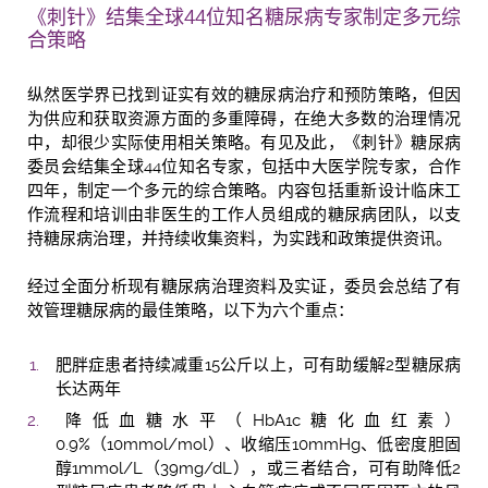
《刺针》结集全球44位知名糖尿病专家制定多元综
合策略
纵然医学界已找到证实有效的糖尿病治疗和预防策略，但因
为供应和获取资源方面的多重障碍，在绝大多数的治理情况
中，却很少实际使用相关策略。有见及此，《刺针》糖尿病
委员会结集全球44位知名专家，包括中大医学院专家，合作
四年，制定一个多元的综合策略。内容包括重新设计临床工
作流程和培训由非医生的工作人员组成的糖尿病团队，以支
持糖尿病治理，并持续收集资料，为实践和政策提供资讯。
经过全面分析现有糖尿病治理资料及实证，委员会总结了有
效管理糖尿病的最佳策略，以下为六个重点：
肥胖症患者持续减重15公斤以上，可有助缓解2型糖尿病
长达两年
降低血糖水平（HbA1c糖化血红素）
0.9%（10mmol/mol）、收缩压10mmHg、低密度胆固
醇1mmol/L（39mg/dL），或三者结合，可有助降低2