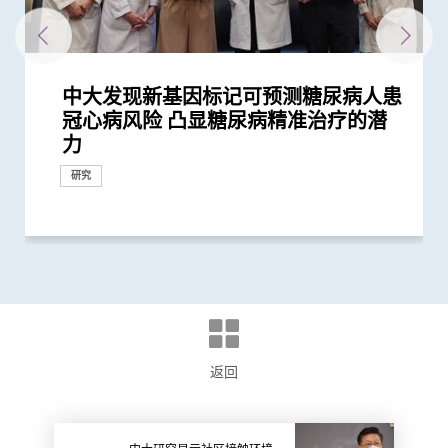
中大发现新基因标记可预测糖尿病人患
中大医学院与阿斯利康首度合作糖尿病
中大研究指朋侪关顾 可减少受情绪困
与牛津大学十年研究合作 中大开发首
中大研究发现2型糖尿病对香港生产力
中大发现调整生活方式的介入治疗方案
中大利用大数据成功开发机器学习模型
中大领导之国际研究发现2型糖尿病患
中大成功研发新演算法预测糖尿病肾脏
中大发现年轻糖尿病前期患者患糖尿病
中大研究显示持续服用RASi类药物可以
中大全球首证血糖波动不稳的肥胖型糖
中大医学院领导国际研究显示 成人1 型
中大研究显示糖尿病死亡率及并发症发
中大研究发现「DNA端粒长度缩短」为
患有多囊卵巢综合症华人女性的糖尿病
多元化预防衰老活动有助减低衰老状况
中大建议所有孕妇作口服葡萄糖耐量测
中大研究发现每5名糖尿病患者中 1人
中大成立周佩芳认知障碍预防研究中心
中大全球首项研究确认新大肠癌高风险
中大成立全球首个华人「早发性认知障
中大港大率先应用3D打印技术于复杂
中大与全球30多国专家合作研究 发现
中大与多国中风专家领导一项全球研究
中大就七种常见呼吸道病毒进行全港首
中大公布亚洲首项针对肥胖「睡眠窒息
中大研究「肠道微生物移植」治疗难辨
中大医学院许树昌教授于《刺针》发表
中大倡议新药物治疗标准逆转脑血管硬
中大最新研究揭示本港每年逾十万非酒
中大与养和医院携手研究 发现抑郁症
社区衰老状况筛查 发现65岁或以上的
中大发现糖尿患者患抑郁症风险为一般
中大公布香港慢性肾病透析患者就业研
中大公布小中风的最新药物治疗方法
香港和澳门的炎症性肠病新增个案高踞
中文大学与上海交通大学成功发现预测
中大成立崭新 ITECH医疗科技评估平台
中大教授陈重娥获颁「清野裕杰出领袖
「赛马会年轻糖尿支援计划」为逾900
中大医学院长达近20年追踪研究 揭示
中大医学院揭示可发酵碳水化合物饮食
中大成功利用自家研发的腹腔镜机械人
中大获研资局2025/26年度「策略专题
中大银屑病关节炎研究重要突破 成功
中大医学院跨国合作研究成功开发针对
中大研究揭示未来十年香港每千人将有
中大医学院开创儿童宏基因组组装基因
中大医学院与正大天晴签署合作框架协
中大利用肠道微生物辨别慢性肠道疾病
中大威院成功以单一导管同时修补二尖
中大与欧美合作伙伴共同领导国际研究
中大研究显示现实中仅少数2型糖尿病
中大研究估算在本港新冠Omicron病
中大医学院与奥林巴斯签署合作备忘录
中大研究显示类风湿关节炎患者日服5
医务衞生局到访中大医学院 参观先进
中大何善衡传染病研究中心成立
新冠疫苗复必泰及科兴引发之「T细胞
中大研究证实新冠口服药有效降低院舍
中大新技术有效评估艾滋病病毒感染者
港大及中大医学院联合研究发现已接种
中大医科生研究发现STK3激酶促进胃
中大医学院联同韩国知名学府为肺癌免
中大医学院发现东亚地区肺癌发病率及
中大研究显示DNA端粒长度可用於预测
中大联同港大及伦敦大学学院破解基因
中大与美国贝勒医学院研究证实阿士匹
中大医学院与海外外科专家联合建议
四成港人肠道微生态失衡情况与新冠患
中大医学院研究显示吸烟为全球膀胱癌
中大成功完成全球首宗利用内镜手术机
中大研究显示新冠肺炎患者常见有肝脏
中大全基因组测序技术为惯性流产夫妇
中大发现糖尿病或为感染新冠肺炎高危
中大医学院公布「2019新型冠状病毒社
婴儿肠道菌群影响一生 中大团队研
中大研究发现田园生活有助预防儿童罹
中大改良英国胎儿医学基金会之「三重
中大率先引入全基因组测序技术作胎儿
中大为5,000港人免费验脑 开展人口
中大发现严重睡眠窒息症未经治疗患者
中大医学院陈重娥教授获颁国际奖项以
中大成立「张金菱治疗柏金逊综合症研
中大全球首个「快速眼动睡眠行为障
中大研究证实低剂量三环抗抑郁药有助
中大研究发现每6位糖尿病患者有1位出
中大研究警示怀孕妇女注意体重增幅
中大研究证实银屑病关节炎患者炎症综
中大研究揭示全球大肠癌发病率有年轻
中大为本港老化人口制订标准化认知测
中大研究发现非酒精性脂肪肝诱发肝癌
中大研究揭乙肝康复者仍存罹患肝癌风
中大公布世界首个全球「炎症性肠病」
中大开展全球首个以「视网膜影像」筛
中大研究发现心房颤动引致中风个案15
中大研究证实家居诊治睡眠窒息症成效
中大公布全球首个幽门螺旋菌流行病学
中大伙澳洲专家研究东半球炎症性肠病
中大研究揭示脂肪肝问题不是肥胖人士
中大率国际研究 订治疗肺癌基因变异
中大公布「动脉粥样硬化」形成新发现
中大推全球首项运用「单细胞基因技
中大公布全球首项「针对亚士匹灵引致
中大教授成为全球首位华人获颁「世界
中大进行亚洲首项家居清洁剂对儿童健
中大研究发现本地每5名口咽癌患者1人
中大联同国际专家发现引致脑退化基
中大推全港首个「多发性硬化症」中西
中大筛查发现每三名社区长者就有一人
中大率先引入「高频信号检测」技术以
中大成功研发新物料有助骨质疏松性骨
中大推算本地吸烟人士一生至少花逾百
中大发现本港孕妇乙肝带菌率维持偏高
中大医科生研究发现本港高血压人士药
中文大学与伦敦帝国学院共同推动创新
中大提倡结合房颤筛查及药物教育 助
中大研究新模式完善中国糖尿病护理系
头颈放射治疗增中风风险 中大证实
中大研究显示年轻及体重正常人士亦具
中大成立一期临床研究中心 加强本地
中大公布香港市民运动模式与情绪病风
香港中文大学成立消化疾病研究国家重
中大与理大携手在威院推行24小时远程
中大研究发现成年人及长者感染呼吸道
中大评估及治疗逾300名因吸食氯胺酮
香港中文大学研究发现，身体和认知活
中大推全港大型「鼻咽癌血液测试研究
中大研究揭示轻度听障对儿童学习及言
中大制订肝癌风险评估指数 准确预测
中大率先采用三维心脏超声波以识别高
中大发现四成冠心病高危人士患有大肠
中大建议以舒缓性手法护理末期脑退化
中大与美国专家携手合作进行临床遗传
中大研究发现摄取过量盐份会导致高血
中大展开全港睡眠健康教育及改善计划
中大及港大研究团队携手成功发现脑痫
中大在内镜技术取得重大突破 成功完
中大率亚洲肾科专家倡议慢性肾病早期
中大证实为颈血管狭窄进行支架成型治
中大三名学者获颁本年度裘槎基金会优
中大公布本港严重人类猪型流感的最新
冠心病风险 凸显糖尿病精准治疗的潜
肾病研究 制订全球应对糖尿病肾病新
扰之糖尿患者住院百分比
个华人糖尿预后预测模型
及经济造成重大损失 年轻群组影响尤
可减轻近七成爱滋病病毒感染者的代谢
精准预测老年糖尿病患者未来一年罹患
者并发肾病及心血管疾病的代谢生物标
病变 简单抽血即可助医生及早发现2型
的终生风险高达90% 心血管疾病风险增
降低 2型糖尿病晚期肾病患者出现心肾
尿病患者有较高患癌风险 并证实接受
糖尿病的新症发病率较传统预期高
生率正下降 唯年轻糖尿病患者情况未
有效生物标记 能识别有较高心血管疾
风险是非患病人士的4倍
逾8成「前期衰老」长者逆转为「非衰
试 全港两成孕妇患妊娠糖尿 研究发现
因脂肪肝引致严重肝纤维化或肝硬化
设立一站式简易网站提供认知障碍症资
群组
碍症」研究登记册
心脏手术
小中风新药物疗法
发现及早评估与治疗「小中风」可降低
个流行病学分析 发现「呼吸道合胞病
症」患者生活模式研究 证实个人化辅
梭菌感染 治愈率为传统抗生素治疗的3
评论新沙士文章 强调医院感染控制措
化
精性脂肪肝新症
患者出现睡眠行为障碍或是脑退化先兆
社区人口中 过半已踏入前期衰老
人的两倍 倡以一分钟问卷及早评估糖
究并提倡中末期患者接受透析前的早期
亚太区首三位 中大成立资料库助市民
中国人糖尿病的基因标记
推动健康经济分析及价值医疗
奖」 成为本港首名学者荣膺亚洲糖尿
糖尿病年青患者提供连续血糖监测仪
妊娠糖尿及怀孕期血糖上升对孕妇及子
介入治疗 可加强二甲双胍 metformin
完成横跨欧亚三地20,000公里遥距手术
研究资助金」拨款3,150万港元
修复受损关节骨头 亦可保护关节结构
华人群体的「1型糖尿病基因风险评
一人患上炎症性肠病 医疗负担飙升至
组数据库（MAGIC） 促进生命早期微
议 紧密结合及发挥内地与香港医药创
瓣及三尖瓣 治疗严重心瓣倒流新突破
为自闭症患者男女失衡比例带来崭新见
患者能成功透过早期减重控制血糖以至
毒流行期间 半数感染个案未被发现
共建「临床前及临床研究中心」 发展
毫克皮质类固醇 出现心血管疾病的风
医学教研设施 与教职员及学生会面交
反应」可有效预防不同新冠病毒变异株
长者五成入院风险及防止病情恶化
的心脏病风险
疫苗人士 在感染新型冠状病毒变异株
癌发展 可作为独立预后指标
疫疗法开发人工智能分析工具
死亡率冠绝全球
糖尿病患者肾功能衰退
突变引致先天性巨结肠症机制 为开发
灵可减慢妊娠代谢时钟 降低患妊娠毒
新冠患者将手术延后七星期以减低死亡
者类似 中大研发「微生态免疫力配
主因 联同多国专家制订「经尿道膀胱
械人进行内镜黏膜下剥离术治大肠癌
受损问题 建议监测患者肝功能 及早发
作更精准的遗传病因检测及诊断
因素 研究有助了解病毒致病潜在机制
区研究」结果
「三岁定八十」之谜
患哮喘
检测方法」 证可提升亚洲孕妇「早产
产前诊断
基础研究追踪本港脑健康状况
手术后较易出现心血管问题 吁手术前
表扬在糖尿病研究及治理的卓越贡献
究中心」 跨学科研崭新方法 减慢柏金
碍」家庭研究 揭柏金逊病家族遗传倾
改善难治性胃功能失调
现肾功能急剧下降
合指数持续达标 能降低罹患心血管疾
化趋势
试 及早辨识认知障碍症患者
的关键致癌基因
险
於本世纪发病率及流行率系统性回顾研
查华人阿兹海默症研究
年间上升3倍 宜及早服用抗凝血药预防
满意 可处理半数公立医院成人个案 大
大型分析 揭全球44亿人感染 亚洲包括
获近年最大研究资助金额 势揭肠道微
独有
新典范
揭示心血管疾病治疗新方向
术」检测卵子质素研究 破解卵子老化
肠道出血」的新发现 停服亚士匹灵可
中风组织主席中风贡献奖」 全球首创
康影响的全面流行病学研究 发现经常
感染HPV病毒 推公众筛查以了解口腔感
因 为治疗及预防「阿兹海默氏症」带
医结合治疗先导计划 助患者控制病情
患脑小血管病 藉世界中风日呼吁及早
确定脑部手术范围 有效提升复杂性脑
折固定和愈合 可缩短三成愈合时间 提
万购烟草产品 吁戒烟为健康财富双增
与25年前未引入初生婴儿全面疫苗计划
物依从性未如理想 仅五成患者血压受
医疗科技
长者减低中风风险
统
「颈动脉支架成型术」成效显著
罹患糖尿病风险 吁把握「黄金五年」
新药开发
险研究 揭示身心运动有助减低情绪病
点实验室 提升消化道疾病诊治水平
中风溶栓治疗服务
合胞病毒和流感病毒可致命
而患有排尿功能障碍青年 最新研究证
动可以维护与改进轻度认知损害患者的
计划」 现招募二万名市民参与 冀有效
语的影响 现招募听障学童参与研究计
乙肝病人的肝癌风险
风险二尖瓣脱垂患者
癌前期肿瘤
症患者的吞咽困难
学培训 设立本港首个一站式遗传病门
压及增加中风机会
建立健康睡眠及健康校园生活
新基因标记
成全港首宗无创内镜机械人手术
诊断计划
疗及 为心脏衰竭患者植入心脏肌肉收
秀科研者奖
情况
研究
研究
捐款
研究
力
策略
为严重
性脂肪肝病情
严重低血糖的风险
志物
糖尿病患者的肾脏问题
近70%
并发症的风险
一类常用降血压药物的糖尿病患者患...
见改善
病风险的糖尿病人
老」
其子女糖尿病风险为同龄儿童3倍
讯
七成中风风险
毒」及「甲型流感」为两大致命病毒
导疗程有效减轻病情
倍
施对控制疫情极为重要
尿患者的精神健康状况
教育计划
增加认知
病教研最高荣誉
数据显示有效管控血糖 大幅降低严...
女的长期健康风险
预防2型糖尿病疗效
彰显香港突破地域界限 汇聚国际知名...
预防变形恶化
分」工具 大幅提升糖尿病分类诊断准...
每年逾四亿港元 情况急需正视
生物群研究
新科研、人才培训、转化和产业优势
解
停药
内镜及腹腔镜创新科技
险增一倍
流
引起的严重疾病
Omicron后能对不同的新冠病毒变异...
崭新治疗方案提供线索
血症风险
风险
方」证有效促进新冠患者康复 有望提...
肿瘤整块切除术」的临床指引
现病情恶化
妊娠毒血症检出率」一倍
进行睡眠窒息症评估以减风险
逊病程
向高达6倍 追踪初期症状如便秘 可提...
病风险
究 发现本港发病率於过去30年急升...
中风
幅缩减八成轮候时间
香港逾半人口为带菌者
生物群之谜
及女性不育之谜
增加患严重心血管疾病及死亡风险逾...
「脉磁激法」助中风患者复修脑部功...
使用家居清洁剂可增加引发儿童鼻炎...
染HPV情况
来新方向
并纾缓疲劳及认知症状
预防
痫症手术成效约三成
升三成骨骼强度
值
时相若
控
确诊期减并发症机会
风险
造福人类健康
实综合消炎治疗能显著改善病情
大脑功能
侦测早期患者
划以探讨复康介入成效
诊服务
缩调节器成效显着
研究
研究
研究
研究
研究
研究
研究
研究
研究
研究
研究
研究
研究
研究
研究
研究
研究
研究
研究
研究
教育
研究
研究
研究
外科创新技术
研究
研究
研究
研究
研究
研究
研究
奖项及荣誉
研究
研究
研究
临床服务
研究
研究
研究
研究
研究
研究
国际合作
临床服务
研究
研究
研究
临床服务
研究
研究
研究
研究
研究
研究
健康推广计划
研究
外科创新技术
研究
奖项及荣誉
研究
研究
国际合作
研究
研究
研究
研究
研究
研究
研究
研究
研究
研究
研究
研究
研究
研究
研究
研究
研究
研究
研究
研究
研究
奖项及荣誉
健康推广计划
研究
研究
外科创新技术
研究
研究
研究
研究
国际合作
研究
研究
外科创新技术
研究
医学教育
研究
研究
研究
研究
国际合作
研究
研究
研究
研究
研究
研究
研究
研究
研究
研究
研究
研究
研究
研究
研究
奖项及荣誉
研究
研究
研究
研究
临床服务
外科创新技术
研究
研究
研究
研究
研究
研究
研究
研究
研究
研究
研究
国际合作
研究
返回