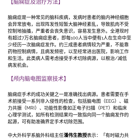
【脑痫症及治疗方法】
脑痫症是一种常见的脑科疾病，发病时患者的脑内神经细胞
会异常放电，出现阵发性短暂大脑神经紊乱，导致肌肉不受
控制地抽搐，严重者会丧失意识，容易发生意外。全港现时
有超过7万名脑痫症患者，即每100人当中便有1人在生命中至
少经历一次脑痫症发作。约三成患者病情较为严重，不能靠
药物控制病情，且病发频密，以至经常进出医院，影响工作
和生活。此类病人需考虑接受手术切除病源，以根治/减低
病发机会。
【颅内脑电图监察技术】
脑痫症手术的成功关键之一是准确找出病源。患者需要在手
术前接受一系列非入侵性的检查，包括脑电图（EEG）、磁
力共振（MRI）、功能性影像如正电子扫描（PET）和临床
心理学测试，如所有检测结果均一致指向同一个脑痫发作的
起源，可有助准确界定手术切除范围。
中大外科学系脑外科组主任
潘伟生教授
表示：「有时磁力共