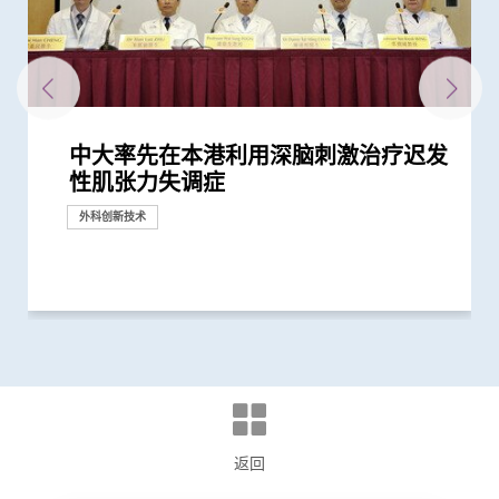
中大率先在本港利用深脑刺激治疗迟发
中大医学院与海外外科专家联合建议
中大为5,000港人免费验脑 开展人口
中大成立「张金菱治疗柏金逊综合症研
中大成功应用混合手术室「经气管微波
中大全球首个「快速眼动睡眠行为障
中大与世界顶尖学府加强跨学科医疗机
中大完成全球首个多专科单孔微创机械
中大利用「混合手术室」结合「电磁导
中大为本港老化人口制订标准化认知测
中大开展全球首个以「视网膜影像」筛
中大研究发现心房颤动引致中风个案15
中大教授成为全球首位华人获颁「世界
中大成立周佩芳认知障碍预防研究中心
中大全球首项研究确认新大肠癌高风险
中大成立全球首个华人「早发性认知障
中大与全球30多国专家合作研究 发现
中大与多国中风专家领导一项全球研究
中大筛查发现每三名社区长者就有一人
中大倡议新药物治疗标准逆转脑血管硬
中大与养和医院携手研究 发现抑郁症
中大医学院成功植入「脉冲产生器」医
中大与理大携手在威院推行24小时远程
中大公布小中风的最新药物治疗方法
大肠癌将成为香港头号癌症 中大引入
中大及港大研究团队携手成功发现脑痫
中大医学院联同内地团队创立全球首个
中大研发经动脉碘栓塞化疗无水新药物
「赛马会年轻糖尿支援计划」为逾900
与牛津大学十年研究合作 中大开发首
中大证实美沙酮於心脏手术后止痛效果
中大率先在港引入前列腺癌多模式局部
中大医学院长达近20年追踪研究 揭示
怀未足月孖胎孕妇急性主动脉撕裂 情
中大研发磁控螺旋微导管助精准、安全
中大成功利用自家研发的腹腔镜机械人
中大研究发现2型糖尿病对香港生产力
中大银屑病关节炎研究重要突破 成功
中大发现调整生活方式的介入治疗方案
中大医学院创建亚洲首个膀胱癌类器官
中大利用肠道微生物辨别慢性肠道疾病
中大威院成功以单一导管同时修补二尖
中大利用大数据成功开发机器学习模型
中大与港大共同开发互动式多阶段机器
中大医学院证实以AI辅助大肠内窥镜检
中大医学院证实内窥镜胃肠绕道术治疗
中大医学院与奥林巴斯签署合作备忘录
中大研究显示类风湿关节炎患者日服5
中大医学院证实新超声波内窥镜引流术
中大研究发现房颤病人若中风后随意更
新冠疫苗复必泰及科兴引发之「T细胞
中大发现新基因标记可预测糖尿病人患
中大研究证实新冠口服药有效降低院舍
中大研究证搭桥手术后妥善管理血脂水
中大新技术有效评估艾滋病病毒感染者
中大完成全球首例机械人辅助支气管镜
中大发现年轻糖尿病前期患者患糖尿病
中大研究显示持续服用RASi类药物可以
中大领导国际团队成功研发全球首个人
中大医学院成功利用新混合人造血管支
中大全球首证血糖波动不稳的肥胖型糖
港大及中大医学院联合研究发现已接种
中大医学院领导国际研究显示 成人1 型
中大领导亚洲多地专家进行研究显示
中大及浸大推出「精胺风险评分」诊断
中大发现能预测「前列腺动脉栓塞术」
四成港人肠道微生态失衡情况与新冠患
中大医学院联同全球糖尿病知名专家合
中大医学院研究显示吸烟为全球膀胱癌
中大研究显示糖尿病死亡率及并发症发
中大成功完成全球首宗利用内镜手术机
本港新冠肺炎死亡个案绝大部分为60岁
中大研究显示新冠肺炎患者常见有肝脏
中大医学院与阿斯利康首度合作糖尿病
患有多囊卵巢综合症华人女性的糖尿病
多元化预防衰老活动有助减低衰老状况
中大发现严重睡眠窒息症未经治疗患者
中大研究证实低剂量三环抗抑郁药有助
中大研究发现每6位糖尿病患者有1位出
中大研究警示怀孕妇女注意体重增幅
中大研究证实银屑病关节炎患者炎症综
中大研究揭示全球大肠癌发病率有年轻
中大研究发现非酒精性脂肪肝诱发肝癌
中大研究证「消融化疗栓塞术」有效延
港韩瑞三地学者联手研顶尖医学科技
中大研究揭乙肝康复者仍存罹患肝癌风
中大公布世界首个全球「炎症性肠病」
中大研究证实家居诊治睡眠窒息症成效
中大公布全球首个幽门螺旋菌流行病学
中大「蔡永业脑神经科学中心」破解大
中大建议所有孕妇作口服葡萄糖耐量测
中大伙澳洲专家研究东半球炎症性肠病
中大研究揭示脂肪肝问题不是肥胖人士
中大进行全球首项大型青少年流行病学
中大研究发现每5名糖尿病患者中 1人
中大港大率先应用3D打印技术于复杂
中大就七种常见呼吸道病毒进行全港首
中大公布亚洲首项针对肥胖「睡眠窒息
中大医学院研「前列腺动脉栓塞术」治
中大研究「肠道微生物移植」治疗难辨
中大医学院许树昌教授于《刺针》发表
中大最新研究揭示本港每年逾十万非酒
中大研究指朋侪关顾 可减少受情绪困
中大提倡结合房颤筛查及药物教育 助
社区衰老状况筛查 发现65岁或以上的
中大发现糖尿患者患抑郁症风险为一般
首位香港科学家晋身Eppendorf and
头颈放射治疗增中风风险 中大证实
中大研究证实中风可诱发老人认知障碍
中大公布香港慢性肾病透析患者就业研
香港和澳门的炎症性肠病新增个案高踞
中大评估及治疗逾300名因吸食氯胺酮
香港中文大学－威尔斯亲王医院心血管
中大制订肝癌风险评估指数 准确预测
中文大学与上海交通大学成功发现预测
中大率先采用三维心脏超声波以识别高
中大建议以舒缓性手法护理末期脑退化
中大证实体外反搏法有效增加缺血性中
中大证实无创性手术能有效治疗脑动静
中大促请单车使用者佩戴头盔及其他防
中大研究发现摄取过量盐份会导致高血
中大青少年泌尿治疗中心今天开幕
中大展开全港睡眠健康教育及改善计划
亚洲病人新喜讯 中大最新临床研究
中大率亚洲肾科专家倡议慢性肾病早期
中大发现本港学童便秘与家庭及环境因
「医工合作．完美医疗」 中大举办公
中大率先发现吸毒剂量对青少年膀胱功
中大证实为颈血管狭窄进行支架成型治
中大三名学者获颁本年度裘槎基金会优
中大公布本港严重人类猪型流感的最新
性肌张力失调症
新冠患者将手术延后七星期以减低死亡
基础研究追踪本港脑健康状况
究中心」 跨学科研崭新方法 减慢柏金
消融术」无创治肺癌成亚太首例
碍」家庭研究 揭柏金逊病家族遗传倾
械人研究合作 重塑医学诊断和治疗的
人手术临床研究 证新技术有效深入以
航支气管镜」技术 实时影像追踪及抽
试 及早辨识认知障碍症患者
查华人阿兹海默症研究
年间上升3倍 宜及早服用抗凝血药预防
中风组织主席中风贡献奖」 全球首创
设立一站式简易网站提供认知障碍症资
群组
碍症」研究登记册
小中风新药物疗法
发现及早评估与治疗「小中风」可降低
患脑小血管病 藉世界中风日呼吁及早
化
患者出现睡眠行为障碍或是脑退化先兆
治胃酸倒流
中风溶栓治疗服务
大肠胶囊内视镜助预防大肠癌
新基因标记
统一食道癌分型系统 开发人工智能工
配方治疗肝细胞癌 无恶化存活期显著
糖尿病年青患者提供连续血糖监测仪
个华人糖尿预后预测模型
远胜吗啡 急性疼痛减轻六成 鸦片
定位治疗 大幅降低手术及住院时间、
妊娠糖尿及怀孕期血糖上升对孕妇及子
况极罕见危急 中大威院跨专科团队成
及快速治疗中远端脑血管栓塞
完成横跨欧亚三地20,000公里遥距手术
及经济造成重大损失 年轻群组影响尤
修复受损关节骨头 亦可保护关节结构
可减轻近七成爱滋病病毒感染者的代谢
生物库 实现「先试后治」精准医疗
瓣及三尖瓣 治疗严重心瓣倒流新突破
精准预测老年糖尿病患者未来一年罹患
人定位器 以术中磁力共振引导 用於立
查 腺瘤检测率增加四成 并成功训练AI
恶性胃出口阻塞 成效更高、住院时间
共建「临床前及临床研究中心」 发展
毫克皮质类固醇 出现心血管疾病的风
治疗恶性胆管阻塞 成功率较常规治疗
换抗凝血药或加剧复发风险
反应」可有效预防不同新冠病毒变异株
冠心病风险 凸显糖尿病精准治疗的潜
长者五成入院风险及防止病情恶化
平 对减低长远心脏并发症风险至关重
的心脏病风险
微波消融术治疗肺转移
的终生风险高达90% 心血管疾病风险增
降低 2型糖尿病晚期肾病患者出现心肾
工智能系统 只需「眼底相」即可准确
架 完成亚洲首个一站式多部位胸腔主
尿病患者有较高患癌风险 并证实接受
疫苗人士 在感染新型冠状病毒变异株
糖尿病的新症发病率较传统预期高
「机械人辅助根治性全膀胱切除连体内
前列腺癌
成效的指标 可避免良性前列腺肥大患
者类似 中大研发「微生态免疫力配
作四年 为《刺针》制定糖尿病多元综
主因 联同多国专家制订「经尿道膀胱
生率正下降 唯年轻糖尿病患者情况未
械人进行内镜黏膜下剥离术治大肠癌
或以上 中大率领国际专家共同制定策
受损问题 建议监测患者肝功能 及早发
肾病研究 制订全球应对糖尿病肾病新
风险是非患病人士的4倍
逾8成「前期衰老」长者逆转为「非衰
手术后较易出现心血管问题 吁手术前
改善难治性胃功能失调
现肾功能急剧下降
合指数持续达标 能降低罹患心血管疾
化趋势
的关键致癌基因
长肝癌患者无恶化存活期两倍
创新纳米技术治疗消化道及心血管疾病
险
於本世纪发病率及流行率系统性回顾研
满意 可处理半数公立医院成人个案 大
大型分析 揭全球44亿人感染 亚洲包括
脑学习动作技能原理
试 全港两成孕妇患妊娠糖尿 研究发现
获近年最大研究资助金额 势揭肠道微
独有
统计 发现滥用冰毒会引致下尿路症状
因脂肪肝引致严重肝纤维化或肝硬化
心脏手术
个流行病学分析 发现「呼吸道合胞病
症」患者生活模式研究 证实个人化辅
前列腺肥大 9成病人经新法治疗后可正
梭菌感染 治愈率为传统抗生素治疗的3
评论新沙士文章 强调医院感染控制措
精性脂肪肝新症
扰之糖尿患者住院百分比
长者减低中风风险
社区人口中 过半已踏入前期衰老
人的两倍 倡以一分钟问卷及早评估糖
Science神经生物学奖三甲 中大优秀医
「颈动脉支架成型术」成效显著
症 保持血管健康有助降低老人认知障
究并提倡中末期患者接受透析前的早期
亚太区首三位 中大成立资料库助市民
而患有排尿功能障碍青年 最新研究证
混合手术室正式开幕 多功能设施有助
乙肝病人的肝癌风险
中国人糖尿病的基因标记
风险二尖瓣脱垂患者
症患者的吞咽困难
风者的脑血流供应
脉畸形
护措施 以减轻意外引致的脑创伤
压及增加中风机会
建立健康睡眠及健康校园生活
脑支架扩阔窄血管 手术成功率近九成
诊断计划
素息息相关
众教育活动 分享电脑辅助手术与临床
能有负面影响
疗及 为心脏衰竭患者植入心脏肌肉收
秀科研者奖
情况
研究
研究
研究
捐款
风险
逊病程
向高达6倍 追踪初期症状如便秘 可提...
未来发展
往难达位置进行精准治疗
取微细病变组织 能诊治少至2毫米...
中风
「脉磁激法」助中风患者复修脑部功...
讯
七成中风风险
预防
具「imECMS」助普及食道癌精准治疗
延长一倍
数据显示有效管控血糖 大幅降低严...
类药物依赖性降低近七成
创伤和后遗症
女的长期健康风险
功为孕妇紧急修复主动脉保三命
彰显香港突破地域界限 汇聚国际知名...
为严重
预防变形恶化
性脂肪肝病情
严重低血糖的风险
体定位神经外科手术
辅助早期消化道癌症治疗
更短
内镜及腹腔镜创新科技
险增一倍
更高 治疗时间亦更短
引起的严重疾病
力
要
近70%
并发症的风险
侦测阿兹海默症
动脉手术
一类常用降血压药物的糖尿病患者患...
Omicron后能对不同的新冠病毒变异...
尿路重建手术」减出血量及加快术后...
者术后出现副作用
方」证有效促进新冠患者康复 有望提...
合策略
肿瘤整块切除术」的临床指引
见改善
略 照顾长者及认知障碍症患者
现病情恶化
策略
老」
进行睡眠窒息症评估以减风险
病风险
究 发现本港发病率於过去30年急升...
幅缩减八成轮候时间
香港逾半人口为带菌者
其子女糖尿病风险为同龄儿童3倍
生物群之谜
毒」及「甲型流感」为两大致命病毒
导疗程有效减轻病情
常排尿
倍
施对控制疫情极为重要
尿患者的精神健康状况
科生致力拆解脑神经网络之谜
碍症病发机会
教育计划
增加认知
实综合消炎治疗能显著改善病情
提升手术成效
六 有效预防缺血性中风
管理的丰硕成果
缩调节器成效显着
外科创新技术
研究
外科创新技术
临床服务
研究
研究
研究
研究
研究
研究
外科创新技术
临床服务
外科创新技术
研究
研究
研究
研究
研究
研究
研究
研究
外科创新技术
研究
研究
外科创新技术
研究
研究
研究
研究
研究
研究
国际合作
研究
研究
研究
临床服务
研究
研究
研究
研究
临床服务
研究
研究
研究
研究
研究
研究
研究
临床服务
研究
研究
健康推广计划
研究
研究
研究
奖项及荣誉
研究
国际合作
研究
研究
国际合作
外科创新技术
外科创新技术
研究
奖项及荣誉
研究
研究
临床服务
研究
研究
健康推广计划
研究
外科创新技术
研究
临床服务
外科创新技术
研究
研究
研究
研究
研究
外科创新技术
研究
外科创新技术
研究
研究
研究
研究
研究
研究
研究
研究
研究
研究
研究
研究
研究
研究
国际合作
研究
研究
研究
研究
国际合作
研究
研究
研究
研究
研究
研究
研究
研究
研究
研究
临床服务
研究
研究
研究
奖项及荣誉
研究
研究
研究
研究
临床服务
研究
健康推广计划
研究
返回