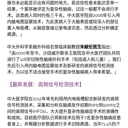
振也未必能显示出有问题的地方。若这些检查未能达至单一
结果，个案将被评定为复杂性脑痫，过往一般都不会进行手
术。这类病人现时约有三千名。中大医学院自2006年引入颅
内脑电图监察技术，为此类病人于大脑表层或较深入的部位
置入电极槽，从脑部直接记录电波讯息，然后透过分析确定
病源。」
中大外科学系脑外科组名誉临床副教授
朱献伦医生
指出：
「由2000年至今，沙田威尔斯亲王医院及中大医疗团队共同
进行了128宗切除性脑痫外科手术（包括成人和儿童）。我们
先后引入颅内脑电图监察技术及新研发的高频信号检测技
术，为以往不适合接受手术的复杂性脑痫病人带来希望。」
【最新发展：高频信号检测技术】
中大医学院在2012年率先利用颅内电极槽配合新研发的高频
信号检测技术，采集和分析在脑痫发作初期80Hz到500Hz之
间的高频信号(HFOs)，大大提升复杂性脑痫症手术的准确性
和成效。目前医疗团队已将新技术应用于7名复杂性脑痫症患
者身上，并根据分析数据进行手术切除病源，当中71.4%的个