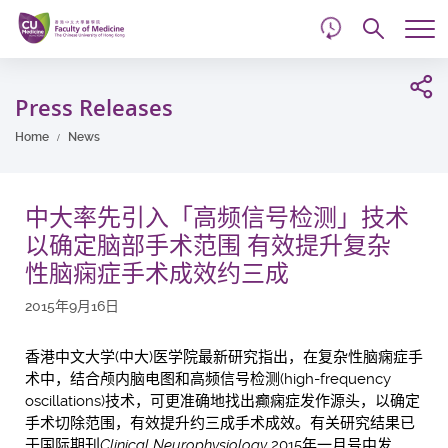
d
Skip
Searc
to
Tog
main
me
Start
content
main
Press Releases
content
Home
News
中大率先引入「高频信号检测」技术
以确定脑部手术范围 有效提升复杂
性脑痫症手术成效约三成
2015年9月16日
香港中文大学(中大)医学院最新研究指出，在复杂性脑痫症手
术中，结合颅内脑电图和高频信号检测(high-frequency
oscillations)技术，可更准确地找出癫痫症发作源头，以确定
手术切除范围，有效提升约三成手术成效。有关研究结果已
于国际期刊
Clinical Neurophysiology
2015年一月号中发