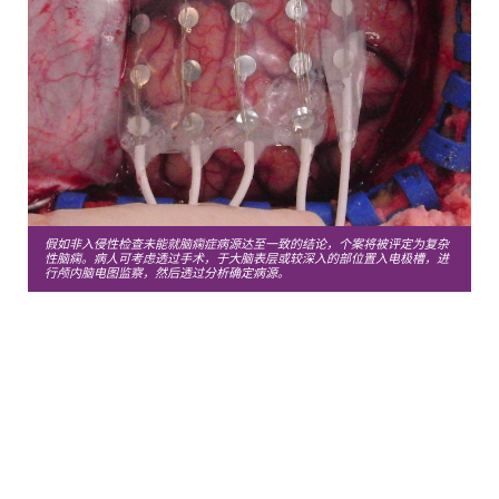
假如非入侵性检查未能就脑痫症病源达至一致的结论，个案将被评定为复杂
性脑痫。病人可考虑透过手术，于大脑表层或较深入的部位置入电极槽，进
行颅内脑电图监察，然后透过分析确定病源。