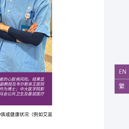
EN
者的心脏病风险。结果显
副教授及韦尔斯亲王医院
繁
作为博士；中大医学院影
马会公共卫生及基层医疗
种族或健康状况（例如艾滋