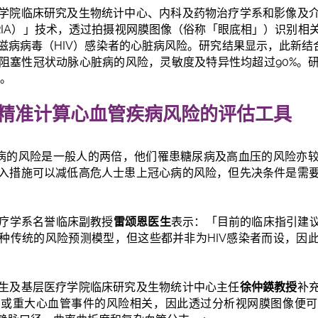
学院临床研究及生物统计中心、内科及药物治疗学系和影像及
RIA）」技术，透过拍摄视网膜图像（俗称「眼底相」）识别相
滋病病毒（HIV）感染者的心脏病风险。研究结果显示，此新结合
阻塞性冠状动脉心脏病的风险，灵敏度及特异性均超过90%。
表。
精准计算心血管疾病风险的评估工具
疾病的风险是一般人的两倍，他们罹患糖尿病及高血压的风险亦
入措施可以减低高危人士患上冠心病的风险，但先决条件是需
疗学系名誉临床副教授
雷颂恩医生
表示：「目前的临床指引建议
种传统的风险预测模型，但这些都并非为HIV感染者而设，因
生及基层医疗学院临床研究及生物统计中心主任
徐仲鍈教授
补
病或重大心血管事件的风险相关，因此透过分析视网膜图像便可