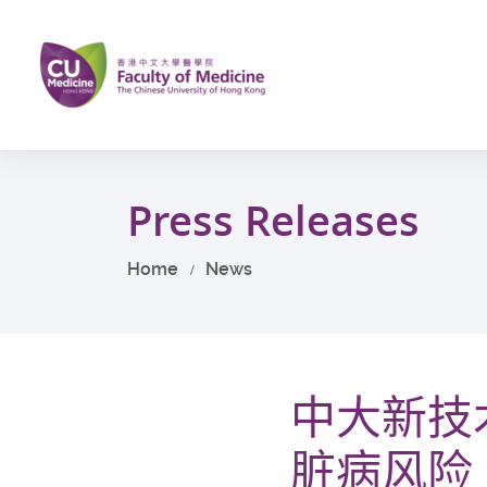
Skip
to
main
content
Start
main
Press Releases
content
Home
News
中大新技
脏病风险