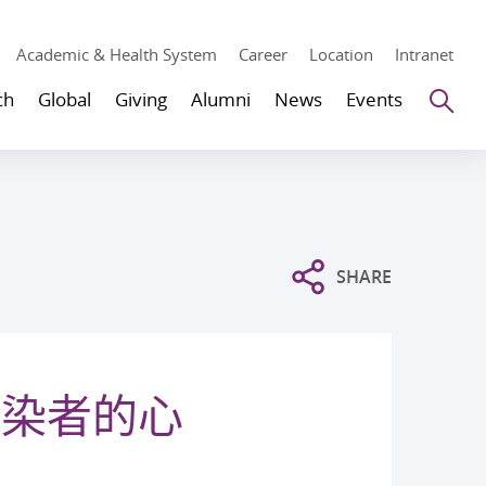
Academic & Health System
Career
Location
Intranet
Se
ch
Global
Giving
Alumni
News
Events
SHARE
感染者的心