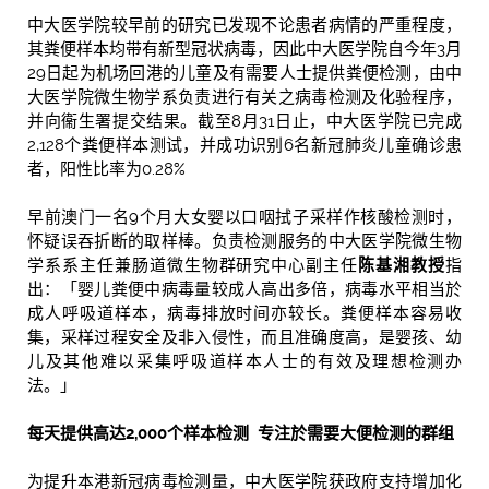
中大医学院较早前的研究已发现不论患者病情的严重程度，
其粪便样本均带有新型冠状病毒，因此中大医学院自今年3月
29日起为机场回港的儿童及有需要人士提供粪便检测，由中
大医学院微生物学系负责进行有关之病毒检测及化验程序，
并向衞生署提交结果。截至8月31日止，中大医学院已完成
2,128个粪便样本测试，并成功识别6名新冠肺炎儿童确诊患
者，阳性比率为0.28%
早前澳门一名9个月大女婴以口咽拭子采样作核酸检测时，
怀疑误吞折断的取样棒。负责检测服务的中大医学院微生物
学系系主任兼肠道微生物群研究中心副主任
陈基湘教授
指
出：「婴儿粪便中病毒量较成人高出多倍，病毒水平相当於
成人呼吸道样本，病毒排放时间亦较长。粪便样本容易收
集，采样过程安全及非入侵性，而且准确度高，是婴孩、幼
儿及其他难以采集呼吸道样本人士的有效及理想检测办
法。」
每天提供高达
2
,
000
个样本检测
专注於需
要
大便检测的群组
为提升本港新冠病毒检测量，中大医学院获政府支持增加化