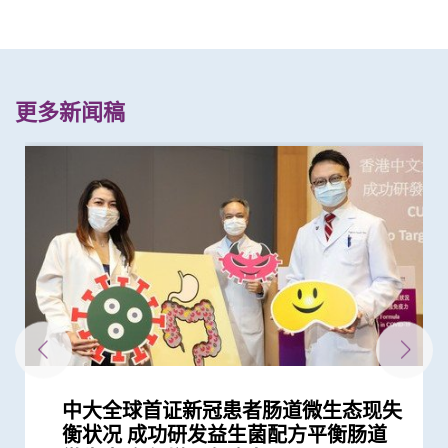
更多新闻稿
中大全球首证新冠患者肠道微生态现失
中大医学院大型临床研究证实口服微胶
中大医学院进行亚洲最大型长新冠研究
中大医学院获医管局支持开展香港首个
中大医学院研究指幼儿成为新冠病毒
中大医学院研究指出优化肠道微生态有
中大发现新冠患者的肠道内缺乏可调节
四成港人肠道微生态失衡情况与新冠患
中大医学院为机场抵港人士提供免费粪
中大发现新型冠状病毒于呼吸道清除后
中大成立亚洲首间「微生物移植及研究
中大研究揭示婴儿早期表观遗传改变及
中大首创透过调节肠道菌群 成功纾缓
中大研究指出过度清洁消毒增加湿疹等
中大利用肠道微生物辨别慢性肠道疾病
中大研究揭示患妊娠糖尿病孕妇肠道微
中大利用肠道微生物开发精准工具诊断
中大医学院两学者当选欧洲科学院外籍
中大医学院肠胃科率领全球多国专家制
中大崭新技术 以粪便细菌基因侦测大
中大医学院调查发现 仅4分之1未接种
中大医学院推算全港约有二万名未被发
中大医学院与海外外科专家联合建议
中大医学院调查发现政府在推动新冠疫
中大招募三千港人 侦查隐性新冠感染
婴儿肠道菌群影响一生 中大团队研
中大公布世界首个全球「炎症性肠病」
中大黄秀娟教授获颁中国工程界最高荣
中大医学院推出「琢妍医学人才培育计
中大研究揭示未来十年香港每千人将有
中大与加拿大卡尔加里大学领导全球
中大医学院研究指出肠道益菌产生的短
中大医学院开创儿童宏基因组组装基因
中大医学院研究显示口服抗病毒药物
陈家亮教授获颁「光华工程科技奖」
黄秀娟教授成为全国首位女性医生科学
中大研究显示口服抗病毒药物「帕克斯
中大分析文字报告发现新冠症状会随病
中大医学院发现良性前列腺增生患者感
中大研究估算在本港新冠Omicron病
中大医学院研发的SIM01微生态配方有
中大医学院黄秀娟教授成香港首位医生
中大医学院发现可预测新冠疫苗长期药
中大获李嘉诚先生捐赠港币三千万元
中大研究发现香港儿童近视率创新高
中大威院研究证实新冠抗病毒药适用於
研究揭示在怀孕期间感染2019冠状病毒
中大医学院建立国际认可生物样本库
新冠疫苗复必泰及科兴引发之「T细胞
中大研究证实新冠口服药有效降低院舍
中大研究显示新冠风土化期间市民愿意
裘槎医学科学教授黄秀娟教授就职演
港大及中大医学院联合研究证实 吸烟
中大「三岁定八十」跨学科研究 拆解
大型临床研究证中大肠道微生态配方
中大医学院就行政长官今日(10月19日)
中大研究建议本港安老院舍应维持现有
中大港大研究发现新冠口服药可降低住
中大成功开发实时生物信息平台评估新
本港儿童疫情期间生活习惯全线失守
中大获李嘉诚基金会捐赠港币1.5亿元
中大研究发现接种疫苗加强剂有效提高
中大研究显示第三剂疫苗是高危群组抵
港大及中大医学院联合研究发现已接种
中大临床研究中心与中大医院合作 进
中大医学院全球首证有「长新冠型肠道
中大医学院研究显示新冠康复者有较高
中大医学院联同九龙城民政事务处举办
港大及中大医学院联合研究发现 吸烟
中大医学院就2022-23财政预算案的回
中大港大干细胞研究揭示新冠病毒诱发
中大研究发现肠道微生态失衡与「长新
一月七日起重启部分严谨社交距离措施
港大及中大医学院联合研究发现 第三
港大及中大医学院联合研究发现 新型
中大港大联合研究发现「青春双歧杆
中大研究揭示新冠肺炎患者急性肾损伤
中大研究显示订立标准的实验设置有助
澄清 -- 中大医学院澄清启事
中大发现新冠疫情期间本港学童近视发
中大与港大医学院带领国际科研团队发
中大研究显示新冠病毒抗体可经母体传
中大揭肠道微生态失衡为「炎症性肠
中大证实以鼻纸条采集鼻液样本检测新
中大研究显示社区接触环境对新冠肺炎
本港新冠肺炎死亡个案绝大部分为60岁
中大研究显示新冠肺炎患者常见有肝脏
中大全基因组测序技术为惯性流产夫妇
中大发现糖尿病或为感染新冠肺炎高危
中大医学院领导的调查显示 全球泌尿
中大医学院公布「2019新型冠状病毒社
中大医学院两名杰出学者 获裘槎基金
中大设计的介入措施有效提升本地幼童
「香港中文大学卓越儿童健康研究所」
中大研究揭示子宫颈癌疫苗接种计划的
陈家亮教授成首位华人获颁「美国肠胃
中大率先将「文物观赏」融入医学教育
中大公布全球首个幽门螺旋菌流行病学
中大伙澳洲专家研究东半球炎症性肠病
中大研究证轮状病毒疫苗对香港儿童非
中大公布全球首项「针对亚士匹灵引致
中大进行全球首项大型青少年流行病学
中大全球首项研究确认新大肠癌高风险
中大研究发现本地每5名口咽癌患者1人
中大就七种常见呼吸道病毒进行全港首
中大医学院研「前列腺动脉栓塞术」治
中大筛查发现每三名社区长者就有一人
中大研究「肠道微生物移植」治疗难辨
中大推行香港儿童眼疾普查研究计划
中大及威院共同引入超新科技3D医学
中大医学院妇科李天照教授传媒茶聚
中大发现本港孕妇乙肝带菌率维持偏高
中大提倡结合房颤筛查及药物教育 助
中大研究发现成年人及长者感染呼吸道
香港和澳门的炎症性肠病新增个案高踞
中大发现四成冠心病高危人士患有大肠
中大发现新型流感疫苗有助本港更有效
大肠癌将成为香港头号癌症 中大引入
中大发现本港三成无病征的市民被确诊
中大引进双球小肠镜治疗小肠疾病
中大首创大肠瘜肉预测指数及早预防肠
中大公布本港严重人类猪型流感的最新
衡状况 成功研发益生菌配方平衡肠道
囊活菌配方SIM01有效纾缓新冠后遗症
推算生殖系统徵状如性功能障碍困扰逾
大型长新冠研究 协助政府策划更全面
「隐形传播者」的风险不容忽视 病毒
望提升新冠疫苗安全及成效
免疫力的益菌 八成新冠患者出现「长
者类似 中大研发「微生态免疫力配
便检测服务 首阶段以儿童及婴孩为目
仍存留于粪便 计划为检疫中心隔离人
中心」
肠道微生态 或影响日后脑部发展
儿童焦虑及感官过敏症状
过敏症风险
生态改变 影响婴儿早期神经发育
自闭症有助及早评估自闭风险 另一先
院士 成2024年「医学及兽医科学」仅
定临床指引 以「非入侵性生物标志
肠癌及瘜肉复发 灵敏度逾九成
新冠疫苗人士有意於未来半年接种 必
现新冠感染者 研究证实本港所有疫苗
新冠患者将手术延后七星期以减低死亡
苗接种上扮演最重要角色
拆解防疫关键
「三岁定八十」之谜
於本世纪发病率及流行率系统性回顾研
誉「光华工程科技奖」 成为今届医药
划」吸纳百位顶尖女性人才 善用香港
一人患上炎症性肠病 医疗负担飙升至
「炎症性肠病」流行病学研究 建立炎
链脂肪酸 能提升免疫力对抗流感及其
组数据库（MAGIC） 促进生命早期微
「帕克斯洛维德」可将免疫力弱患者的
中国工程界最高荣誉 本届「医药衞
家获选「新基石研究学者」其领导之新
洛维德」可降低新冠住院患者急症期后
毒变异及疫苗接种情况改变 并证实人
染新冠病毒后 泌尿系统出现并发症风
毒流行期间 半数感染个案未被发现
效纾缓新冠后遗症 研究结果刚发表於
科学家获选为新基石研究员
效的肠道微生物和代谢物标记
支持医学院发展人工智能 进一步加强
新冠疫情后六岁儿童患近视人数倍增
严重肾病患者
病 如何对胎盘造成不良影响
推动香港成为大湾区新医药科研中心
反应」可有效预防不同新冠病毒变异株
长者五成入院风险及防止病情恶化
继续戴口罩及用酒精消毒液洁手 但接
讲： 「众里寻『它』千百度」
及肥胖令患上重症新冠肺炎的风险增加
怀孕期肠道微生态如何降低婴儿患炎症
(SIM01) 能减新冠及其他细菌和病毒感
发表2022施政报告的回应
防疫措施
院患者死亡风险近八成 并可显著减低
冠疫苗效用 针对变异病毒 准确度达
疫下儿童超重和肥胖比率增近两倍 疫
支持生物医学科技的科研发展
母乳中新冠病毒抗体 保护年幼婴儿
抗新冠病毒感染的关键
疫苗人士 在感染新型冠状病毒变异株
行香港首个专为新冠肺炎研发的口服药
微生态」利用肠道微生态可准确预测、
风险出现干眼症
社区学童疫苗接种计划 目标为2,000名
增加患上新冠肺炎的风险
应
血管炎症新机制
冠」息息相关
后的香港疫情估算
剂复必泰疫苗能提供足够抗体 抵抗新
冠状病毒变异株 Omicron 可大幅减低
菌」可加强新冠疫苗成效
的新机制和治疗方法
确保新冠病毒核酸检测表现
病率为疫情前2.5倍 研究指减少户外活
现丙肝药物可治新冠肺炎
至胎儿
病」致病关键 团队获近1,600万港元资
冠肺炎安全、简易及准确度高 适用於
传播起关键作用 娱乐场所是传播次数
或以上 中大率领国际专家共同制定策
受损问题 建议监测患者肝功能 及早发
作更精准的遗传病因检测及诊断
因素 研究有助了解病毒致病潜在机制
科服务因新冠病毒大流行而被严重推迟
区研究」结果
会颁发「裘槎优秀医学科研者奖2020」
流感疫苗接种率
正式成立 结合全球跨学科力量 促进儿
成功关键
科医学院国际领袖大奖」
效法耶鲁医学院模式 提升观察及表达
大型分析 揭全球44亿人感染 亚洲包括
获近年最大研究资助金额 势揭肠道微
常有效
肠道出血」的新发现 停服亚士匹灵可
统计 发现滥用冰毒会引致下尿路症状
群组
感染HPV病毒 推公众筛查以了解口腔感
个流行病学分析 发现「呼吸道合胞病
前列腺肥大 9成病人经新法治疗后可正
患脑小血管病 藉世界中风日呼吁及早
梭菌感染 治愈率为传统抗生素治疗的3
影像系统 辐射量较传统X光减少逾九成
谈惯性流产
与25年前未引入初生婴儿全面疫苗计划
长者减低中风风险
合胞病毒和流感病毒可致命
亚太区首三位 中大成立资料库助市民
癌前期肿瘤
控制流行性感冒
大肠胶囊内视镜助预防大肠癌
有大肠癌前期肿瘤
癌
情况
研究
回应
临床服务
临床服务