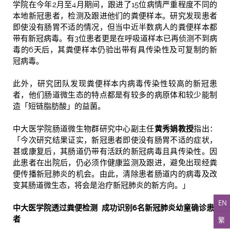
学院在今年2月至4月期间，跟进了15位病情严重程度不同的
本地新冠患者，检测及跟进他们的粪便样本。研究发现患者
即使没有肠胃不适的情况，但当中近半数病人的粪便样本都
带有新冠病毒。有3位患者更是在呼吸道样本已再侦测不到病
毒的6天后，其粪便样本仍验出带有具传染性及可复制的新
冠病毒。
此外，研究团队发现粪便样本内病毒传染性较高的新冠患
者，他们肠道微生态的特点都是有较多的病原体和较少能制
造「短链脂肪酸」的益菌。
中大医学院肠道微生物群研究中心副主任
黄秀娟教授
指出：
「今次研究结果证实，新冠患者即使没有肠胃不适的症状，
甚或康复后，其肠道仍带有活跃的新冠病毒且具传染性。因
此患者在出院后，仍必须作健康监测及跟进，避免出现经粪
便传播新冠肺炎的机会。由此，清除患者肠道内的病毒及改
变其肠道微生态，将会是治疗新冠肺炎的新方向。」
EN
中大医学院
透
过粪便
检测
成功
识别
6
名新冠肺炎
幼
童
确诊
患
者
繁