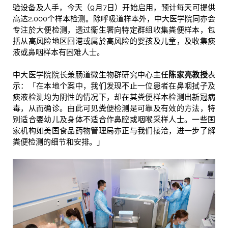
验设备及人手，今天（9月7日）开始启用，预计每天可提供
高达2,000个样本检测。除呼吸道样本外，中大医学院同亦会
专注於大便检测，透过衞生署向特定群组收集粪便样本，包
括从高风险地区回港或属於高风险的婴孩及儿童，及收集痰
液或鼻咽样本有困难人士。
中大医学院院长兼肠道微生物群研究中心主任
陈家亮教授
表
示：「在本地个案中，我们发现不止一位患者在鼻咽拭子及
痰液检测均为阴性的情况下，却在其粪便样本检测出新冠病
毒，从而确诊。由此可见粪便检测是可靠及有效的方法，特
别适合婴幼儿及身体不适合作鼻腔或咽喉采样人士。一些国
家机构如美国食品药物管理局亦正与我们接洽，进一步了解
粪便检测的细节和安排。」