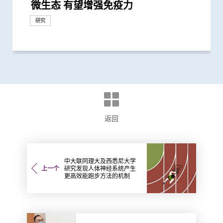
微生态 有望增强免疫力
40万港人
的长新冠医疗服务
载量及带活性病毒的比例偏高 持续带...
新冠」症状 肠道微生态失衡成关键
方」证有效促进新冠患者康复 有望提...
标 助揪出感染新型冠状病毒「隐形个...
士化验粪便 及早揪出「隐形个案」减...
导临床研究显示调节肠道微生态可缓...
有来自香港的学者
物」筛查大肠癌
须尽快增加接种诱因
接种者均产生中和抗体 呼吁透过接种...
风险
究 发现本港发病率於过去30年急升...
衞生领域唯一香港学者
制度优势 打造国际女性医学科研人...
每年逾四亿港元 情况急需正视
症性肠病四阶段演变模型 预测各地区...
他病毒感染
生物群研究
新冠后死亡风险降低42% 并揭示其与...
生」领域唯一香港学者
基石科学实验室将拆解饮食如何影响...
死亡和出现后遗症的风险
工智能大型语言模型有助传染病研究
险可高达五倍
国际权威医学期刊 《刺针传染病学》
医学教研
低浓度阿托品眼药水结合红光疗法研...
引起的严重疾病
种新冠疫苗加强剂意愿偏低
65%至81%
性肠病风险
染风险
门诊患者入院率近九成
95%
后抗拒「重回正轨」
Omicron后能对不同的新冠病毒变异...
物临床研究
诊断及治疗「长新冠」
市民接种新冠疫苗
型冠状病毒变异株Omicron
复必泰疫苗的病毒中和能力
动时间及增加使用电子产品为主因
助成立全球数据库 致力遏止全球个案...
不同年龄层 提倡广泛使用以达更佳疫...
最多的主要接触环境
略 照顾长者及认知障碍症患者
现病情恶化
童健康和福祉
能力 裨益临床诊症
香港逾半人口为带菌者
生物群之谜
增加患严重心血管疾病及死亡风险逾...
染HPV情况
毒」及「甲型流感」为两大致命病毒
常排尿
预防
倍
时相若
增加认知
研究
研究
研究
研究
研究
研究
研究
研究
研究
研究
研究
研究
奖项及荣誉
研究
研究
研究
里程碑
研究
奖项及荣誉
回应
研究
捐款
研究
研究
研究
研究
回应
研究
研究
研究
研究
研究
研究
研究
研究
研究
研究
研究
研究
奖项及荣誉
研究
研究
奖项及荣誉
研究
临床服务
研究
临床服务
临床服务
临床服务
研究
研究
研究
外科创新技术
研究
临床服务
研究
研究
研究
研究
研究
研究
研究
临床服务
研究
研究
奖项及荣誉
研究
研究
研究
国际合作
研究
奖项及荣誉
里程碑
研究
研究
研究
研究
研究
奖项及荣誉
奖项及荣誉
研究
研究
研究
研究
捐款
研究
研究
研究
研究
研究
研究
研究
研究
研究
研究
研究
研究
健康推广计划
研究
研究
研究
研究
研究
研究
研究
研究
健康推广计划
教育
研究
研究
研究
研究
研究
临床服务
临床服务
研究
研究
研究
返回
中大联同理大及西悉尼大学
上一个
研究发现人体神经系统产生
更高效能跑步方法的机制