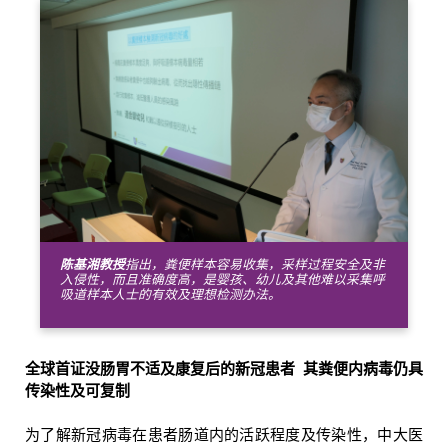
陈基湘教授
指出，粪便样本容易收集，采样过程安全及非
入侵性，而且准确度高，是婴孩、幼儿及其他难以采集呼
吸道样本人士的有效及理想检测办法。
全球首证没肠
胃
不适
及康复后的
新冠患者
其粪
便
内
病毒仍具
传染性及可复制
为了解新冠病毒在患者肠道内的活跃程度及传染性，中大医