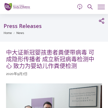
d
Skip
Searc
to
Tog
main
me
Start
content
main
Press Releases
content
Home
News
中大证新冠婴孩患者粪便带病毒 可
成隐形传播者 成立新冠病毒检测中
心 致力为婴幼儿作粪便检测
2020年9月7日