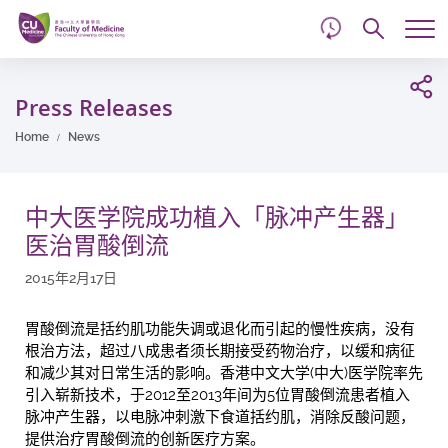
d
Skip
Searc
to
Tog
main
me
Start
content
main
Press Releases
content
Home
News
中大医学院成功植入「脉冲产生器」
医治胃酸倒流
2015年2月17日
胃酸倒流是括约肌功能失调或退化而引起的慢性疾病，没有
根治方法，超过八成患者须长期接受药物治疗，以缓和病征
和减少其对日常生活的影响。香港中文大学(中大)医学院率先
引入崭新技术，于2012至2013年间为5位胃酸倒流患者植入
脉冲产生器，以电脉冲刺激下食道括约肌，消除反酸问题，
提供治疗胃酸倒流的创新医疗方案。