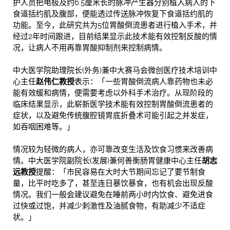
护人员把电极及约6.5厘米长的脉冲产生器分别植入病人的下
食道括约肌及腹部，便能透过传送脉冲恢复下食道括约肌的
功能。至今，此研究共为5位胃酸倒流患者进行植入手术，并
经过2年时间跟进，目前结果显示此技术能有效控制反酸的情
况，让病人不用再靠胃酸抑制剂来控制病情。
中大医学院助理院长(外务)兼中大赛马会微创医疗技术培训中
心主任
赵伟仁教授
表示：「一些胃酸倒流病人靠药物也未必
能有效缓和病情，便需要考虑以外科手术治疗。从现阶段的
临床结果显示，此崭新医学技术能有效控制胃酸倒流患者的
症状，以及避免传统腹腔镜胃底折叠术可能引起之并发症，
如吞咽困难等。」
情况较为轻微的病人，亦可靠改变生活及饮食习惯来改善病
情。中大医学院副院长(发展)兼何善衡肠胃健康中心主任
胡志
远教授
提醒：「市民容易在大时大节期间忘记了要节制食
量，比平时吃多了，甚至连日暴饮暴食，也有机会出现反酸
情况。我们一般会建议避免在睡前两小时内饮食、避免进食
过快或过饱，并减少刺激性及油腻食物，有助减少不适症
状。」