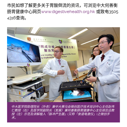
市民如想了解更多关于胃酸倒流的资讯，可浏览中大何善衡
肠胃健康中心网页
www.digestivehealth.org.hk
或致电3505
4316查询。
中大医学院助理院长（外务）兼中大赛马会微创医疗技术培训中心主任赵伟
仁教授（右）及医学院副院长（发展）兼何善衡肠胃健康中心主任胡志远教
授（左）示范及讲解植入「脉冲产生器」(又称「食道电激仪」)之微创手
术。