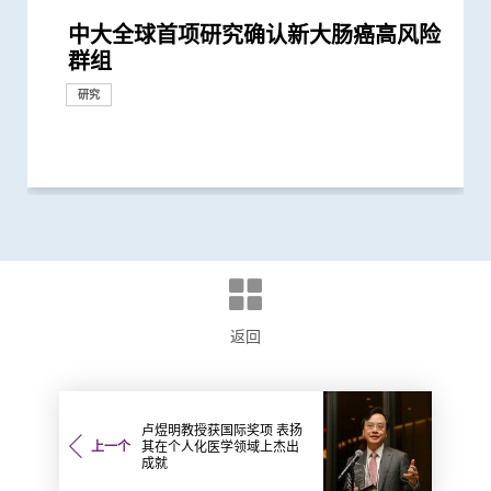
中大全球首项研究确认新大肠癌高风险
中大与世界顶尖学府加强跨学科医疗机
中大完成全球首个多专科单孔微创机械
港韩瑞三地学者联手研顶尖医学科技
中大成功利用自家研发的腹腔镜机械人
中大与辅导教师协会最新调查显示 本
中大成功研发可在体内快速传输的「生
中大医学院与海外外科专家联合建议
中大成功完成全球首宗利用内镜手术机
中大成功应用混合手术室「经气管微波
中大研究证实低剂量三环抗抑郁药有助
中大利用「混合手术室」结合「电磁导
香港中文大学与苏黎世联邦理工学院结
中大率先引入「高频信号检测」技术以
亚洲首例 中大率先引入「胃起搏器」
大肠癌将成为香港头号癌症 中大引入
中大率先在本港利用深脑刺激治疗迟发
中大率先引入无创经口内镜贲门切开术
中大医学院联同内地团队创立全球首个
中大研发经动脉碘栓塞化疗无水新药物
中大证实美沙酮於心脏手术后止痛效果
中大率先在港引入前列腺癌多模式局部
中大医科2026/27学年推新课程模式CU
中大医学院与美国国家医学院庆祝缔结
怀未足月孖胎孕妇急性主动脉撕裂 情
中大全球首创手术机械人多功能自动化
中大校长卢煜明教授与医学院院长赵伟
中大医学院创建亚洲首个膀胱癌类器官
创科赋能 智慧医疗 -– 手术机器人产业
中大医学院与正大天晴签署合作框架协
中大利用肠道微生物辨别慢性肠道疾病
中大医学院获李嘉诚基金会捐赠亚洲首
中大医学院成全球首个测试AI辅助上消
中大与瑞士苏黎世联邦理工学院联手
信兴教育及慈善基金机械人外科教授赵
中大医学院证实以AI辅助大肠内窥镜检
中大宣布委任赵伟仁教授为医学院院长
中大医学院证实内窥镜胃肠绕道术治疗
中大医学院与奥林巴斯签署合作备忘录
中大医学院证实新超声波内窥镜引流术
中大发现小肠癌在全球及本港发病率明
中大医学院肠胃科率领全球多国专家制
中大研究证搭桥手术后妥善管理血脂水
中大完成全球首例机械人辅助支气管镜
中大医学院成功利用新混合人造血管支
中大领导亚洲多地专家进行研究显示
中大及浸大推出「精胺风险评分」诊断
中大发现能预测「前列腺动脉栓塞术」
中大医学院研究显示吸烟为全球膀胱癌
中大医学院发现胰脏癌有全球上升及年
中大全球首证新冠患者肠道微生态现失
陈家亮教授成首位华人获颁「美国肠胃
中大率先将「文物观赏」融入医学教育
中大研究揭示全球大肠癌发病率有年轻
中大研究证「消融化疗栓塞术」有效延
中大开展国际大型网上课程平台
中大公布世界首个全球「炎症性肠病」
中大公布全球首个幽门螺旋菌流行病学
中大伙澳洲专家研究东半球炎症性肠病
中大公布全球首项「针对亚士匹灵引致
中大进行全球首项大型青少年流行病学
中大推全港首个「多发性硬化症」中西
中大医学院研「前列腺动脉栓塞术」治
中大研究「肠道微生物移植」治疗难辨
中大医科生研究发现本港高血压人士药
中文大学与伦敦帝国学院共同推动创新
中大成立周毓浩创新医学技术中心 促
中大欢迎「大肠癌筛检先导计划」 并
中大欢迎政府资助大肠癌筛查 全港性
香港中文大学成立消化疾病研究国家重
香港和澳门的炎症性肠病新增个案高踞
中大评估及治疗逾300名因吸食氯胺酮
香港中文大学－威尔斯亲王医院心血管
中大证实无创性手术能有效治疗脑动静
中大促请单车使用者佩戴头盔及其他防
中大青少年泌尿治疗中心今天开幕
中大在内镜技术取得重大突破 成功完
中大发现本港学童便秘与家庭及环境因
「医工合作．完美医疗」 中大举办公
中大率先发现吸毒剂量对青少年膀胱功
群组
械人研究合作 重塑医学诊断和治疗的
人手术临床研究 证新技术有效深入以
创新纳米技术治疗消化道及心血管疾病
完成横跨欧亚三地20,000公里遥距手术
港学生患「肠易激」情况令人关注 疫
物合成软体微型机械人」 突破现有仪
新冠患者将手术延后七星期以减低死亡
械人进行内镜黏膜下剥离术治大肠癌
消融术」无创治肺癌成亚太首例
改善难治性胃功能失调
航支气管镜」技术 实时影像追踪及抽
盟 共同研发创新医学科技治肠胃病
确定脑部手术范围 有效提升复杂性脑
助胃瘫病人恢复消化功能
大肠胶囊内视镜助预防大肠癌
性肌张力失调症
治疗食道功能失调症
统一食道癌分型系统 开发人工智能工
配方治疗肝细胞癌 无恶化存活期显著
远胜吗啡 急性疼痛减轻六成 鸦片
定位治疗 大幅降低手术及住院时间、
Medicine Plus 三层架构课程 装备新
备忘录伙伴关系并 举办中大—美国国
况极罕见危急 中大威院跨专科团队成
具身智能平台 完成活体动物验证
仁教授获选为欧洲科学院外籍院士
生物库 实现「先试后治」精准医疗
新趋势研讨会暨康诺思腾与香港中文大
议 紧密结合及发挥内地与香港医药创
台Histotripsy 2.0系统 共30名患者获
化道内镜系统基地 有望提升早期胃癌
全球首次在活体动物成功进行横跨欧亚
伟仁教授就职演讲： 「鼎新革故 梦想
查 腺瘤检测率增加四成 并成功训练AI
恶性胃出口阻塞 成效更高、住院时间
共建「临床前及临床研究中心」 发展
治疗恶性胆管阻塞 成功率较常规治疗
显上升 高收入地区发病率较高
定临床指引 以「非入侵性生物标志
平 对减低长远心脏并发症风险至关重
微波消融术治疗肺转移
架 完成亚洲首个一站式多部位胸腔主
「机械人辅助根治性全膀胱切除连体内
前列腺癌
成效的指标 可避免良性前列腺肥大患
主因 联同多国专家制订「经尿道膀胱
轻化趋势 女性上升幅度较高
衡状况 成功研发益生菌配方平衡肠道
科医学院国际领袖大奖」
效法耶鲁医学院模式 提升观察及表达
化趋势
长肝癌患者无恶化存活期两倍
Coursera首个英语中医课程 普及教育
於本世纪发病率及流行率系统性回顾研
大型分析 揭全球44亿人感染 亚洲包括
获近年最大研究资助金额 势揭肠道微
肠道出血」的新发现 停服亚士匹灵可
统计 发现滥用冰毒会引致下尿路症状
医结合治疗先导计划 助患者控制病情
前列腺肥大 9成病人经新法治疗后可正
梭菌感染 治愈率为传统抗生素治疗的3
物依从性未如理想 仅五成患者血压受
医疗科技
进医学及工程跨学科合作 转化尖端科
建议先资助61-70岁高危人士
大肠癌筛查计划结果显示约一成半参加
点实验室 提升消化道疾病诊治水平
亚太区首三位 中大成立资料库助市民
而患有排尿功能障碍青年 最新研究证
混合手术室正式开幕 多功能设施有助
脉畸形
护措施 以减轻意外引致的脑创伤
成全港首宗无创内镜机械人手术
素息息相关
众教育活动 分享电脑辅助手术与临床
能有负面影响
研究
里程碑
捐款
未来发展
往难达位置进行精准治疗
彰显香港突破地域界限 汇聚国际知名...
情下压力上升 吁留意肠胃问题或反映...
器限制 深入狭窄腔道治疗消化道疾病
风险
取微细病变组织 能诊治少至2毫米...
痫症手术成效约三成
具「imECMS」助普及食道癌精准治疗
延长一倍
类药物依赖性降低近七成
创伤和后遗症
一代医者多元能力 迎接医疗新世代
家医学院杰出讲座暨国际衞生政策研...
功为孕妇紧急修复主动脉保三命
学医学院签署合作备忘录签署仪式
新科研、人才培训、转化和产业优势
资助接受组织碎化技术治肝癌
检测准确度及协助培训内镜医生
的远程遥距磁控内窥镜手术
成真：从医学、艺术，到机械、科研」
辅助早期消化道癌症治疗
更短
内镜及腹腔镜创新科技
更高 治疗时间亦更短
物」筛查大肠癌
要
动脉手术
尿路重建手术」减出血量及加快术后...
者术后出现副作用
肿瘤整块切除术」的临床指引
微生态 有望增强免疫力
能力 裨益临床诊症
助推广中医药至全球
究 发现本港发病率於过去30年急升...
香港逾半人口为带菌者
生物群之谜
增加患严重心血管疾病及死亡风险逾...
并纾缓疲劳及认知症状
常排尿
倍
控
技至临床应用
者有癌症或癌前病变
造福人类健康
增加认知
实综合消炎治疗能显著改善病情
提升手术成效
管理的丰硕成果
研究
国际合作
外科创新技术
外科创新技术
研究
国际合作
外科创新技术
外科创新技术
外科创新技术
外科创新技术
外科创新技术
奖项及荣誉
研究
研究
外科创新技术
研究
研究
奖项及荣誉
研究
研究
临床服务
国际合作
回应
临床服务
研究
外科创新技术
研究
研究
国际合作
外科创新技术
外科创新技术
研究
研究
国际合作
外科创新技术
外科创新技术
研究
研究
研究
外科创新技术
医学教育
国际合作
临床服务
里程碑
国际合作
捐款
国际合作
外科创新技术
奖项及荣誉
外科创新技术
研究
外科创新技术
研究
研究
研究
研究
研究
研究
研究
研究
教育
教育
研究
研究
研究
研究
研究
临床服务
研究
研究
捐款
研究
研究
研究
研究
临床服务
健康推广计划
返回
卢煜明教授获国际奖项 表扬
上一个
其在个人化医学领域上杰出
成就