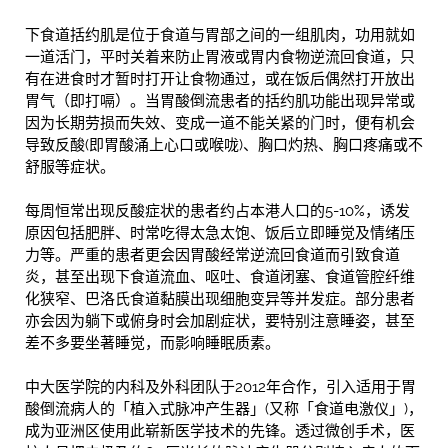
下食道括约肌是位于食道与胃部之间的一组肌肉，功用就如
一道活门，平时关着来防止胃液或胃内食物逆流回食道，只
有在进食时才暂时打开让食物通过，或在饭后偶然打开放出
胃气（即打嗝）。当胃酸倒流患者的括约肌功能出现异常或
因为长期劳损而失效、变成一道不能关紧的门时，便有机会
导致反酸(即胃酸涌上心口或喉咙)、胸口灼热、胸口疼痛或不
舒服等症状。
每周恒常出现反酸症状的患者约占本港人口的5-10%，诱发
原因包括肥胖、时常吃得太急太饱、饭后立即睡觉及情绪压
力等。严重的患者更会因胃酸经常逆流回食道而引致食道
炎，甚至出现下食道流血、呕吐、食道闭塞、食道管腔纤维
化狭窄、巴洛氏食道黏膜出现细胞变异等并发症。部分患者
亦会因为躺下或俯身时会加剧症状，要特别注意睡姿，甚至
差不多要坐著睡觉，而影响睡眠质素。
中大医学院的内科及外科团队于2012年合作，引入适用于胃
酸倒流病人的「植入式脉冲产生器」(又称「食道电激仪」)，
成为亚洲区使用此崭新医学技术的先锋。透过微创手术，医