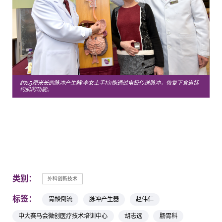
约6.5厘米长的脉冲产生器(李女士手持)能透过电极传送脉冲，恢复下食道括
约肌的功能。
类别：
外科创新技术
标签：
胃酸倒流
脉冲产生器
赵伟仁
中大赛马会微创医疗技术培训中心
胡志远
肠胃科