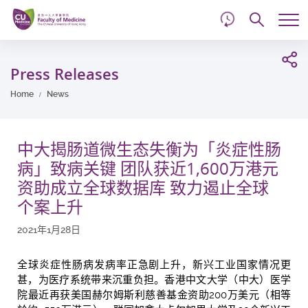
d
Skip
Searc
to
Tog
main
me
Start
content
main
Press Releases
content
Home
News
中大揭肠道微生态失衡为「炎症性肠
病」致病关键 团队获近1,600万港元
资助成立全球数据库 致力遏止全球
个案上升
2021年1月28日
全球炎症性肠病发病率正急剧上升，新兴工业国家情况更
甚，为医疗系统带来沉重负担。香港中文大学（中大）医学
院最近再获美国赫尔姆斯利慈善基金资助200万美元（相等