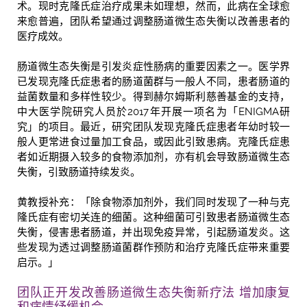
术。现时克隆氏症治疗成果未如理想，然而，此病在全球愈
来愈普遍，团队希望通过调整肠道微生态失衡以改善患者的
医疗成效。
肠道微生态失衡是引发炎症性肠病的重要因素之一。医学界
已发现克隆氏症患者的肠道菌群与一般人不同，患者肠道的
益菌数量和多样性较少。得到赫尔姆斯利慈善基金的支持，
中大医学院研究人员於2017年开展一项名为「ENIGMA研
究」的项目。最近，研究团队发现克隆氏症患者年幼时较一
般人更常进食过量加工食品，或因此引致患病。克隆氏症患
者如近期摄入较多的食物添加剂，亦有机会导致肠道微生态
失衡，引致肠道持续发炎。
黄教授补充：「除食物添加剂外，我们同时发现了一种与克
隆氏症有密切关连的细菌。这种细菌可引致患者肠道微生态
失衡，侵害患者肠道，并出现免疫异常，引起肠道发炎。这
些发现为透过调整肠道菌群作预防和治疗克隆氏症带来重要
启示。」
团队正开发改善肠道微生态失衡新疗法 增加康复
和病情纾缓机会