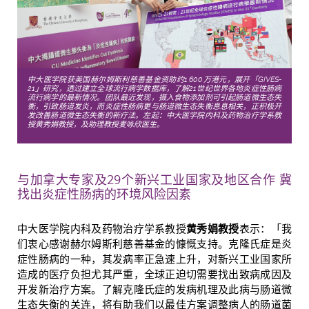
中大医学院获美国赫尔姆斯利慈善基金资助约1,600万港元，展开「GIVES-
21」研究，透过建立全球流行病学数据库，了解21世纪世界各地炎症性肠病
流行病学的最新情况。团队最近发现，摄入食物添加剂可引起肠道微生态失
衡，引致肠道发炎，而炎症性肠病更与肠道微生态失衡息息相关，正积极开
发改善肠道微生态失衡的新疗法。
左起：中大医学院内科及药物治疗学系教
授黄秀娟教授，及助理教授麦咏欣医生。
与加拿大专家及29个新兴工业国家及地区合作 冀
找出炎症性肠病的环境风险因素
中大医学院内科及药物治疗学系教授
黄秀娟教授
表示：「我
们衷心感谢赫尔姆斯利慈善基金的慷慨支持。克隆氏症是炎
症性肠病的一种，其发病率正急速上升，对新兴工业国家所
造成的医疗负担尤其严重，全球正迫切需要找出致病成因及
开发新治疗方案。了解克隆氏症的发病机理及此病与肠道微
生态失衡的关连，将有助我们以最佳方案调整病人的肠道菌