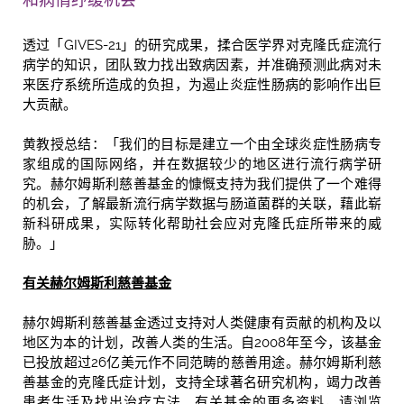
透过「GIVES-21」的研究成果，揉合医学界对克隆氏症流行
病学的知识，团队致力找出致病因素，并准确预测此病对未
来医疗系统所造成的负担，为遏止炎症性肠病的影响作出巨
大贡献。
黄教授总结：「我们的目标是建立一个由全球炎症性肠病专
家组成的国际网络，并在数据较少的地区进行流行病学研
究。赫尔姆斯利慈善基金的慷慨支持为我们提供了一个难得
的机会，了解最新流行病学数据与肠道菌群的关联，藉此崭
新科研成果，实际转化帮助社会应对克隆氏症所带来的威
胁。」
有关赫尔姆斯利慈善基金
赫尔姆斯利慈善基金透过支持对人类健康有贡献的机构及以
地区为本的计划，改善人类的生活。自2008年至今，该基金
已投放超过26亿美元作不同范畴的慈善用途。赫尔姆斯利慈
善基金的克隆氏症计划，支持全球著名研究机构，竭力改善
患者生活及找出治疗方法。有关基金的更多资料，请浏览