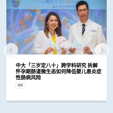
中大「三岁定八十」跨学科研究 拆解
中大研究揭示未来十年香港每千人将有
中大医学院研究指出优化肠道微生态有
中大发现新冠患者的肠道内缺乏可调节
四成港人肠道微生态失衡情况与新冠患
婴儿肠道菌群影响一生 中大团队研
中大公布世界首个全球「炎症性肠病」
中大伙澳洲专家研究东半球炎症性肠病
中大首创透过调节肠道菌群 成功纾缓
中大与加拿大卡尔加里大学领导全球
中大研究指出过度清洁消毒增加湿疹等
中大利用肠道微生物辨别慢性肠道疾病
中大研究揭示患妊娠糖尿病孕妇肠道微
中大利用肠道微生物开发精准工具诊断
中大医学院大型临床研究证实口服微胶
中大崭新技术 以粪便细菌基因侦测大
中大全球首证新冠患者肠道微生态现失
中大医学院两名杰出学者 获裘槎基金
香港和澳门的炎症性肠病新增个案高踞
中大黄秀娟教授获颁中国工程界最高荣
中大研究揭示婴儿早期表观遗传改变及
中大医学院推出「琢妍医学人才培育计
中大医学院研究指出肠道益菌产生的短
中大医学院开创儿童宏基因组组装基因
中大研究显示改善肠道微生态能缓解失
黄秀娟教授成为全国首位女性医生科学
中大医学院两学者当选欧洲科学院外籍
中大研究证实其研发的口服微囊锁活菌
中大医学院研发的SIM01微生态配方有
中大医学院成功研发新技术MOZAIC提
中大医学院黄秀娟教授成香港首位医生
中大医学院发现可预测新冠疫苗长期药
中大发现肠道微生态失衡是柏金逊病非
中大医学院肠胃科率领全球多国专家制
中大医学院进行亚洲最大型长新冠研究
裘槎医学科学教授黄秀娟教授就职演
中大医学院、香港微生物菌群创新中心
大型临床研究证中大肠道微生态配方
中大医学院获医管局支持开展香港首个
中大医学院全球首证有「长新冠型肠道
中大港大联合研究发现「青春双歧杆
中大发现自闭症儿童肠道微生态发展迟
中大医学院研究指幼儿成为新冠病毒
中大证新冠婴孩患者粪便带病毒 可成
中大成立亚洲首间「微生物移植及研究
中大公布全球首个幽门螺旋菌流行病学
中大全球首项研究确认新大肠癌高风险
中大研究「肠道微生物移植」治疗难辨
怀孕期肠道微生态如何降低婴儿患炎症
一人患上炎症性肠病 医疗负担飙升至
望提升新冠疫苗安全及成效
免疫力的益菌 八成新冠患者出现「长
者类似 中大研发「微生态免疫力配
「三岁定八十」之谜
於本世纪发病率及流行率系统性回顾研
获近年最大研究资助金额 势揭肠道微
儿童焦虑及感官过敏症状
「炎症性肠病」流行病学研究 建立炎
过敏症风险
生态改变 影响婴儿早期神经发育
自闭症有助及早评估自闭风险 另一先
囊活菌配方SIM01有效纾缓新冠后遗症
肠癌及瘜肉复发 灵敏度逾九成
衡状况 成功研发益生菌配方平衡肠道
会颁发「裘槎优秀医学科研者奖2020」
亚太区首三位 中大成立资料库助市民
誉「光华工程科技奖」 成为今届医药
肠道微生态 或影响日后脑部发展
划」吸纳百位顶尖女性人才 善用香港
链脂肪酸 能提升免疫力对抗流感及其
组数据库（MAGIC） 促进生命早期微
眠
家获选「新基石研究学者」其领导之新
院士 成2024年「医学及兽医科学」仅
微生态配方SIM03 有效纾缓儿童湿疹
效纾缓新冠后遗症 研究结果刚发表於
升肠道微生物移植成效 与医管局合作
科学家获选为新基石研究员
效的肠道微生物和代谢物标记
常早期的风险因素 有望为预防、介入
定临床指引 以「非入侵性生物标志
推算生殖系统徵状如性功能障碍困扰逾
讲： 「众里寻『它』千百度」
及香港科技园公司合办「微生态峰会
(SIM01) 能减新冠及其他细菌和病毒感
大型长新冠研究 协助政府策划更全面
微生态」利用肠道微生态可准确预测、
菌」可加强新冠疫苗成效
缓 粪便细菌基因可及早识别患者
「隐形传播者」的风险不容忽视 病毒
隐形传播者 成立新冠病毒检测中心 致
中心」
大型分析 揭全球44亿人感染 亚洲包括
群组
梭菌感染 治愈率为传统抗生素治疗的3
研究
性肠病风险
每年逾四亿港元 情况急需正视
新冠」症状 肠道微生态失衡成关键
方」证有效促进新冠患者康复 有望提...
究 发现本港发病率於过去30年急升...
生物群之谜
症性肠病四阶段演变模型 预测各地区...
导临床研究显示调节肠道微生态可缓...
微生态 有望增强免疫力
增加认知
衞生领域唯一香港学者
制度优势 打造国际女性医学科研人...
他病毒感染
生物群研究
基石科学实验室将拆解饮食如何影响...
有来自香港的学者
改善患者生活质素
国际权威医学期刊 《刺针传染病学》
治疗难辨梭菌感染
和治疗柏金逊及其他脑退化病带来新...
物」筛查大肠癌
40万港人
2023」打造香港成亚太区肠道微生态...
染风险
的长新冠医疗服务
诊断及治疗「长新冠」
载量及带活性病毒的比例偏高 持续带...
力为婴幼儿作粪便检测
香港逾半人口为带菌者
倍
研究
研究
研究
研究
研究
研究
研究
奖项及荣誉
研究
研究
奖项及荣誉
研究
奖项及荣誉
研究
研究
研究
研究
研究
研究
研究
研究
研究
研究
研究
研究
研究
研究
奖项及荣誉
里程碑
研究
研究
奖项及荣誉
奖项及荣誉
研究
研究
研究
研究
研究
研究
研讨会
研究
研究
研究
研究
研究
研究
研究