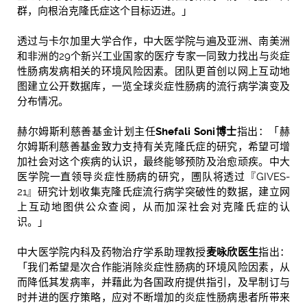
群，向根治克隆氏症这个目标迈进。」
透过与卡尔加里大学合作，中大医学院与遍及亚洲、南美洲
和非洲的29个新兴工业国家的医疗专家一同致力找出与炎症
性肠病发病相关的环境风险因素。团队更首创以网上互动地
图建立公开数据库，一览全球炎症性肠病的流行病学演变及
分布情况。
赫尔姆斯利慈善基金计划主任
Shefali Soni
博士
指出：「赫
尔姆斯利慈善基金致力支持有关克隆氏症的研究，希望可增
加社会对这个疾病的认识，最终能够预防及治愈顽疾。中大
医学院一直领导炎症性肠病的研究，圑队将透过『GIVES-
21』研究计划收集克隆氏症流行病学突破性的数据，建立网
上互动地图供公众查阅，从而加深社会对克隆氏症的认
识。」
中大医学院内科及药物治疗学系助理教授
麦咏欣医生
指出：
「我们希望是次合作能消除炎症性肠病的环境风险因素，从
而降低其发病率，并藉此为各国政府提供指引，及早制订与
时并进的医疗策略，应对不断增加的炎症性肠病患者所带来