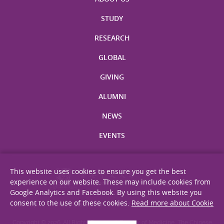
STUDY
RESEARCH
GLOBAL
GIVING
ALUMNI
NEWS
EVENTS
This website uses cookies to ensure you get the best
experience on our website. These may include cookies from
Google Analytics and Facebook. By using this website you
consent to the use of these cookies.
Read more about Cookie
Site Map
Privacy Statement
Disclaimer
Web Accessibility
Copyright © 2026. All Rights Reserved. Faculty of Medicine, The Chinese