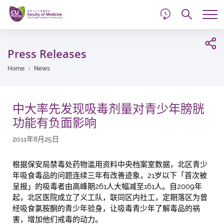
d
Skip
Searc
to
Tog
main
me
Start
content
main
Press Releases
content
Home
News
中大率先发现吸毒剂量对青少年膀胱
功能有负面影响
2011年8月25日
根据保安局禁毒处药物滥用资料中央档案室数据，北区青少
年吸食毒品的问题连续三年有改善迹象，21岁以下「首次被
呈报」的吸毒者由高峰期261人大幅减至161人。自2009年
起，北区医院成立了义工队，联同区内社工，定期落区为曾
经吸食氯胺酮的青少年验身，让吸毒青少年了解毒品的祸
害，增加他们戒毒的动力。