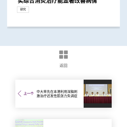
实综合消炎治疗能显著改善病情
往难达位置进行精准治疗
Lattimer 讲座奖
具「imECMS」助普及食道癌精准治疗
延长一倍
创伤和后遗症
功为孕妇紧急修复主动脉保三命
块切除术」治膀胱癌
癌复发机会
险可高达五倍
辅助早期消化道癌症治疗
更短
要
尿路重建手术」减出血量及加快术后...
风险
者术后出现副作用
肿瘤整块切除术」的临床指引
未来发展
取微细病变组织 能诊治少至2毫米...
常排尿
痫症手术成效约三成
管理的丰硕成果
临床服务
研究
研究
外科创新技术
研究
研究
外科创新技术
研究
研究
外科创新技术
临床服务
外科创新技术
临床服务
研究
研究
外科创新技术
研究
外科创新技术
奖项及荣誉
研究
研究
外科创新技术
临床服务
外科创新技术
研究
研究
外科创新技术
研究
研究
研究
国际合作
研究
研究
国际合作
外科创新技术
临床服务
外科创新技术
健康推广计划
返回
中大率先在本港利用深脑刺
上一个
激治疗迟发性肌张力失调症