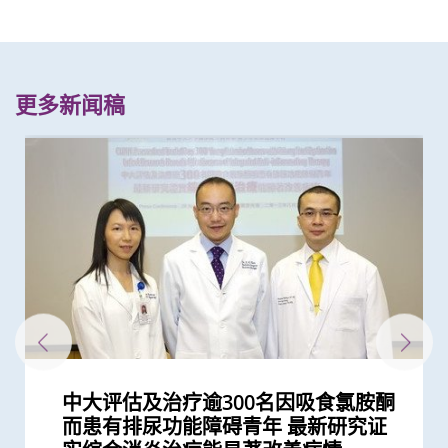
更多新闻稿
中大评估及治疗逾300名因吸食氯胺酮
中大完成全球首个多专科单孔微创机械
中大进行全球首项大型青少年流行病学
中大张源津医生成首位亚洲研究员 荣
中大医学院联同内地团队创立全球首个
中大研发经动脉碘栓塞化疗无水新药物
中大率先在港引入前列腺癌多模式局部
怀未足月孖胎孕妇急性主动脉撕裂 情
中大获研资局2025/26年度「策略专题
中大利用港产内镜手术机械人 完成全
中大医学院创建亚洲首个膀胱癌类器官
中大研究证实「经尿道膀胱肿瘤整块切
中大医学院发现良性前列腺增生患者感
中大医学院证实以AI辅助大肠内窥镜检
中大医学院证实内窥镜胃肠绕道术治疗
中大研究证搭桥手术后妥善管理血脂水
中大完成全球首例机械人辅助支气管镜
中大领导亚洲多地专家进行研究显示
中大医学院与海外外科专家联合建议
中大及浸大推出「精胺风险评分」诊断
中大发现能预测「前列腺动脉栓塞术」
中大医学院研究显示吸烟为全球膀胱癌
中大医学院领导的调查显示 全球泌尿
中大成功应用混合手术室「经气管微波
中大与世界顶尖学府加强跨学科医疗机
中大利用「混合手术室」结合「电磁导
中大研究证「消融化疗栓塞术」有效延
中大全球首项研究确认新大肠癌高风险
中大医学院研「前列腺动脉栓塞术」治
中大率先引入「高频信号检测」技术以
中大医学院成功植入「脉冲产生器」医
中大成立何善衡泌尿中心加强本地前列
大肠癌将成为香港头号癌症 中大引入
中大证实无创性手术能有效治疗脑动静
中大促请单车使用者佩戴头盔及其他防
中大青少年泌尿治疗中心今天开幕
中大发现本港学童便秘与家庭及环境因
「医工合作．完美医疗」 中大举办公
中大率先在本港利用深脑刺激治疗迟发
而患有排尿功能障碍青年 最新研究证
人手术临床研究 证新技术有效深入以
统计 发现滥用冰毒会引致下尿路症状
获国际泌尿科权威奖项John K.
统一食道癌分型系统 开发人工智能工
配方治疗肝细胞癌 无恶化存活期显著
定位治疗 大幅降低手术及住院时间、
况极罕见危急 中大威院跨专科团队成
研究资助金」拨款3,150万港元
球首个机械人辅助「经尿道膀胱肿瘤整
生物库 实现「先试后治」精准医疗
除术」较传统手术治疗更有效减低膀胱
染新冠病毒后 泌尿系统出现并发症风
查 腺瘤检测率增加四成 并成功训练AI
恶性胃出口阻塞 成效更高、住院时间
平 对减低长远心脏并发症风险至关重
微波消融术治疗肺转移
「机械人辅助根治性全膀胱切除连体内
新冠患者将手术延后七星期以减低死亡
前列腺癌
成效的指标 可避免良性前列腺肥大患
主因 联同多国专家制订「经尿道膀胱
科服务因新冠病毒大流行而被严重推迟
消融术」无创治肺癌成亚太首例
械人研究合作 重塑医学诊断和治疗的
航支气管镜」技术 实时影像追踪及抽
长肝癌患者无恶化存活期两倍
群组
前列腺肥大 9成病人经新法治疗后可正
确定脑部手术范围 有效提升复杂性脑
治胃酸倒流
腺癌的早期诊断和治疗
大肠胶囊内视镜助预防大肠癌
脉畸形
护措施 以减轻意外引致的脑创伤
素息息相关
众教育活动 分享电脑辅助手术与临床
性肌张力失调症
捐款