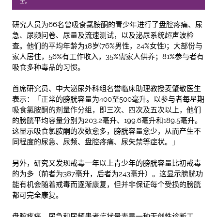
士。
研究人员为66名曾吸食氯胺酮的青少年进行了盘腔疼痛、尿
急、尿频问卷、尿量及流速测试，以及泌尿系统超声波检
查。他们的平均年龄为18岁(76%男性，24%女性)；大部份与
家人居住，56%有工作收入，35%需家人供养；81%参与者有
吸食多种毒品的习惯。
首席研究员、中大泌尿外科组名誉临床助理教授麦肇敬医生
表示：「正常的膀胱容量为400至500毫升。以参与者每星期
吸食氯胺酮的剂量作分组，即三次、四次及五次以上，他们
的膀胱平均容量分别为203.2毫升、199.6毫升和189.5毫升。
这显示吸食氯胺酮的次数愈多，膀胱容量愈少，从而产生不
同程度的尿急、尿频、盘腔疼痛、尿失禁等症状。」
另外，研究又发现戒毒一年以上青少年的膀胱容量比初戒毒
的为多（前者为387毫升，后者为243毫升）。这显示膀胱功
能有机会随着戒毒而逐渐康复，但并非保证每个受损的膀胱
都可完全康复。
盘腔疼痛、尿急和尿频患者症状量表是一种无创性诊断工