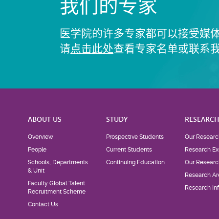
我们的专家
医学院的许多专家都可以接受媒
请
点击此处
查看专家名单或联系
ABOUT US
STUDY
RESEARC
Overview
Prospective Students
Our Researc
People
Current Students
Research Ex
Schools, Departments
Continuing Education
Our Researc
& Unit
Research Ar
Faculty Global Talent
Research Inf
Recruitment Scheme
Contact Us