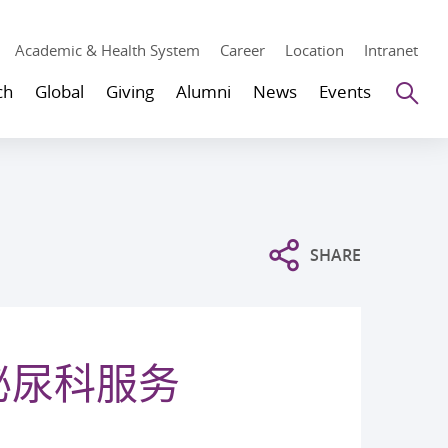
Academic & Health System
Career
Location
Intranet
Se
ch
Global
Giving
Alumni
News
Events
SHARE
泌尿科服务