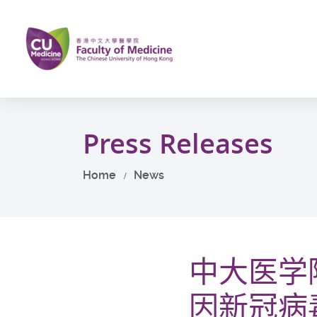
Skip
to
main
content
Start
main
Press Releases
content
Home
News
中大医学
因新冠病