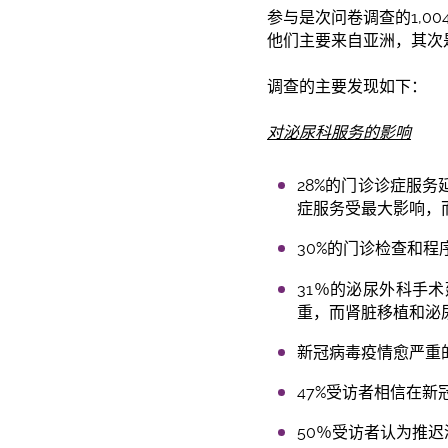
参与是次问卷调查的1,
他们主要来自亚洲，其次
调查的主要发现如下：
对泌尿科服
务
的影
响
28%的门诊诊症服
症服务受最大影响，
30%的门诊检查和
31％的泌尿外科手
重，而肾脏移植和泌
新冠病毒疫情愈严重
47%受访者相信在
50％受访者认为推