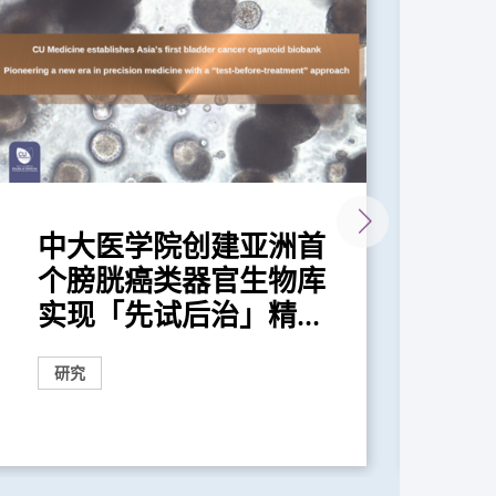
中大医学院创建亚洲首
中
个膀胱癌类器官生物库
膀
实现「先试后治」精...
较
研究
研