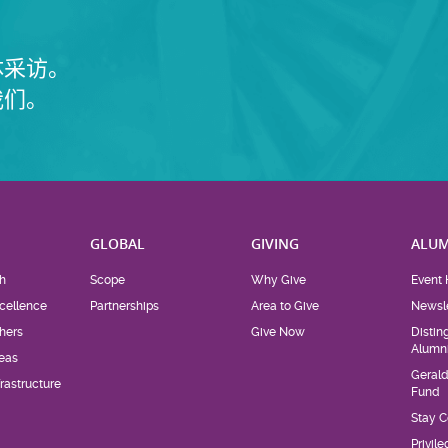
体采访。
我们。
H
GLOBAL
GIVING
ALUM
h
Scope
Why Give
Event 
cellence
Partnerships
Area to Give
Newsle
hers
Give Now
Distin
Alumn
eas
Geral
rastructure
Fund
Stay 
Privil