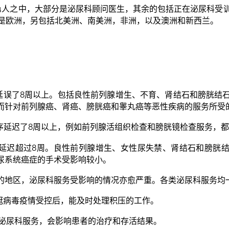
004人之中，大部分是泌尿科顾问医生，其余的包括正在泌尿科受
是欧洲，另包括北美洲、南美洲，非洲，以及澳洲和新西兰。
务延误了8周以上。包括良性前列腺增生、不育、肾结石和膀胱结
而针对前列腺癌、肾癌、膀胱癌和睾丸癌等恶性疾病的服务所受
程序延迟了8周以上，例如前列腺活组织检查和膀胱镜检查服务，
术延迟超过8周。良性前列腺增生、女性尿失禁、肾结石和膀胱
尿系统癌症的手术受影响较小。
的地区，泌尿科服务受影响的情况亦愈严重。各类泌尿科服务均
新冠病毒疫情受控后，能及时处理积压的工作。
迟泌尿科服务，会影响患者的治疗和存活结果。