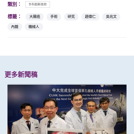
類別：
外科創新技術
標籤：
大腸癌
手術
研究
趙偉仁
吳兆文
內鏡
機械人
更多新聞稿