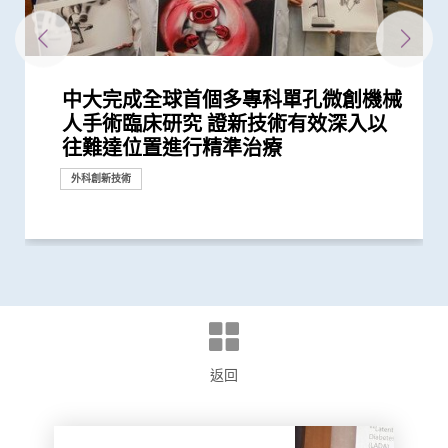
中大完成全球首個多專科單孔微創機械
中大成功利用自家研發的腹腔鏡機械人
信興教育及慈善基金機械人外科教授趙
中大與世界頂尖學府加強跨學科醫療機
港韓瑞三地學者聯手研頂尖醫學科技
中大在內鏡技術取得重大突破 成功完
中大醫科2026/27學年推新課程模式CU
中大全球首創手術機械人多功能自動化
中大醫學院獲李嘉誠基金會捐贈亞洲首
中大醫學院成全球首個測試AI輔助上消
中大醫學院與奧林巴斯簽署合作備忘錄
中大醫學院證實新超聲波內窺鏡引流術
中大醫學院與海外外科專家聯合建議
中大醫學院研究顯示吸煙為全球膀胱癌
中大賽馬會齊心防癌計劃公布首3,500
香港中文大學與蘇黎世聯邦理工學院結
中大全球首項研究確認新大腸癌高風險
中大醫學院成功植入「脈衝產生器」醫
中大率先引入無創經口內鏡賁門切開術
中大證實美沙酮於心臟手術後止痛效果
中大率先在港引入前列腺癌多模式局部
中大醫學院與美國國家醫學院慶祝締結
中大校長盧煜明教授與醫學院院長趙偉
中大發現調整生活方式的介入治療方案
中大研究揭示未來十年香港每千人將有
中大利用港產内鏡手術機械人 完成全
中大醫學院創建亞洲首個膀胱癌類器官
中大醫學院開創兒童宏基因組組裝基因
創科賦能 智慧醫療 -– 手術機器人產業
中大醫學院與正大天晴簽署合作框架協
中大與瑞士蘇黎世聯邦理工學院聯手
中大與港大共同開發互動式多階段機械
中大研究估算在本港新冠Omicron病
中大醫學院證實以AI輔助大腸內窺鏡檢
中大宣佈委任趙偉仁教授為醫學院院長
中大醫學院證實內窺鏡胃腸繞道術治療
醫務衞生局到訪中大醫學院 參觀先進
中大在大中華地區首次引入嶄新組合式
中大何善衡傳染病研究中心成立
中大醫學院腸胃科率領全球多國專家制
中大醫學院成功利用新混合人造血管支
中大醫科生研究發現STK3激酶促進胃
中大研究顯示止血粉可作上消化道出血
中大領導亞洲多地專家進行研究顯示
中大嶄新技術 以糞便細菌基因偵測大
中大成功研發可在體內快速傳輸的「生
中大及浸大推出「精胺風險評分」診斷
中大發現能預測「前列腺動脈栓塞術」
中大醫學院聯同全球糖尿病知名專家合
中大全基因組測序技術為慣性流產夫婦
中大拆解為急性上消化道出血患者進行
中大醫學院公布「2019新型冠狀病毒社
嬰兒腸道菌群影響一生 中大團隊研
中大研究發現田園生活有助預防兒童罹
患有多囊卵巢綜合症華人女性的糖尿病
多元化預防衰老活動有助減低衰老狀況
中大改良英國胎兒醫學基金會之「三重
中大率先引入全基因組測序技術作胎兒
中大成功應用混合手術室「經氣管微波
中大率先將「文物觀賞」融入醫學教育
「中大賽馬會齊心防癌計劃」啟動 免
中大研究揭示全球大腸癌發病率有年輕
中大利用「混合手術室」結合「電磁導
中大率國際研究 訂治療肺癌基因變異
中大公布「動脈粥樣硬化」形成新發現
中大推全球首項運用「單細胞基因技
中大公布全球首項「針對亞士匹靈引致
中大研究發現每5名糖尿病患者中 1人
中大成立周佩芳認知障礙預防研究中心
中大進行亞洲首項家居清潔劑對兒童健
中大成立全球首個華人「早發性認知障
中大港大率先應用3D打印技術於複雜
中大與全球30多國專家合作研究 發現
中大與多國中風專家領導一項全球研究
中大研究發現本地每5名口咽癌患者1人
中大就七種常見呼吸道病毒進行全港首
中大聯同國際專家發現引致腦退化基
中大推全港首個「多發性硬化症」中西
中大公布亞洲首項針對肥胖「睡眠窒息
中大研究「腸道微生物移植」治療難辨
中大率先引入「高頻信號檢測」技術以
中大成功研發新物料有助骨質疏鬆性骨
中大醫學院許樹昌教授於《刺針》發表
中大推算本地吸煙人士一生至少花逾百
中大倡議新藥物治療標準逆轉腦血管硬
中大最新研究揭示本港每年逾十萬非酒
中大發現本港孕婦乙肝帶菌率維持偏高
中大醫科生研究發現本港高血壓人士藥
中文大學與倫敦帝國學院共同推動創新
中大研究指朋儕關顧 可減少受情緒困
中大與養和醫院攜手研究 發現抑鬱症
中大成立周毓浩創新醫學技術中心 促
社區衰老狀況篩查 發現65歲或以上的
亞洲首例 中大率先引入「胃起搏器」
中大成立一期臨床研究中心 加強本地
中大公布香港市民運動模式與情緒病風
香港中文大學成立消化疾病研究國家重
中大公布香港慢性腎病透析患者就業研
中大研究發現成年人及長者感染呼吸道
中大公布小中風的最新藥物治療方法
香港和澳門的炎症性腸病新增個案高踞
中大評估及治療逾300名因吸食氯胺酮
香港中文大學研究發現，身體和認知活
中大推全港大型「鼻咽癌血液測試研究
中大研究揭示輕度聽障對兒童學習及言
香港中文大學－威爾斯親王醫院心血管
中大發現四成冠心病高危人士患有大腸
大腸癌將成為香港頭號癌症 中大引入
中大率先在本港利用深腦刺激治療遲發
中大發現脂肪肝患者患大腸瘜肉機會較
中大首創大腸瘜肉預測指數及早預防腸
人手術臨床研究 證新技術有效深入以
完成橫跨歐亞三地20,000公里遙距手術
偉仁教授就職演講： 「鼎新革故 夢想
械人研究合作 重塑醫學診斷和治療的
創新納米技術治療消化道及心血管疾病
成全港首宗無創內鏡機械人手術
Medicine Plus 三層架構課程 裝備新
具身智能平台 完成活體動物驗證
台Histotripsy 2.0系統 共30名患者獲
化道內鏡系統基地 有望提升早期胃癌
共建「臨床前及臨床研究中心」 發展
治療惡性膽管阻塞 成功率較常規治療
新冠患者將手術延後七星期以減低死亡
主因 聯同多國專家制訂「經尿道膀胱
名市民篩查結果 顯示「一站式多樣癌
盟 共同研發創新醫學科技治腸胃病
群組
治胃酸倒流
治療食道功能失調症
遠勝嗎啡 急性疼痛減輕六成 鴉片
定位治療 大幅降低手術及住院時間、
備忘錄夥伴關係並 舉辦中大—美國國
仁教授獲選為歐洲科學院外籍院士
可減輕近七成愛滋病病毒感染者的代謝
一人患上炎症性腸病 醫療負擔飆升至
球首個機械人輔助「經尿道膀胱腫瘤整
生物庫 實現「先試後治」精準醫療
組數據庫（MAGIC） 促進生命早期微
新趨勢研討會暨康諾思騰與香港中文大
議 緊密結合及發揮內地與香港醫藥創
全球首次在活體動物成功進行橫跨歐亞
人定位器 以術中磁力共振引導 用於立
毒流行期間 半數感染個案未被發現
查 腺瘤檢測率增加四成 並成功訓練AI
惡性胃出口阻塞 成效更高、住院時間
醫學教研設施 與教職員及學生會面交
機械人手術系統 在根治性前列腺切除
定臨床指引 以「非入侵性生物標誌
架 完成亞洲首個一站式多部位胸腔主
癌發展 可作為獨立預後指標
的一線治療方法
「機械人輔助根治性全膀胱切除連體內
腸癌及瘜肉復發 靈敏度逾九成
物合成軟體微型機械人」 突破現有儀
前列腺癌
成效的指標 可避免良性前列腺肥大患
作四年 為《刺針》制定糖尿病多元綜
作更精準的遺傳病因檢測及診斷
內鏡檢查的時間謎團
區研究」結果
「三歲定八十」之謎
患哮喘
風險是非患病人士的4倍
逾8成「前期衰老」長者逆轉為「非衰
檢測方法」 證可提升亞洲孕婦「早產
產前診斷
消融術」 無創治肺癌成亞太首例
效法耶魯醫學院模式 提升觀察及表達
費為萬名市民進行檢測 研肥胖與多種
化趨勢
航支氣管鏡」技術 實時影像追蹤及抽
新典範
揭示心血管疾病治療新方向
術」檢測卵子質素研究 破解卵子老化
腸道出血」的新發現 停服亞士匹靈可
因脂肪肝引致嚴重肝纖維化或肝硬化
設立一站式簡易網站提供認知障礙症資
康影響的全面流行病學研究 發現經常
礙症」研究登記冊
心臟手術
小中風新藥物療法
發現及早評估與治療「小中風」可降低
感染HPV病毒 推公眾篩查以了解口腔感
個流行病學分析 發現「呼吸道合胞病
因 為治療及預防「阿茲海默氏症」帶
醫結合治療先導計劃 助患者控制病情
症」患者生活模式研究 證實個人化輔
梭菌感染 治癒率為傳統抗生素治療的3
確定腦部手術範圍 有效提升複雜性腦
折固定和癒合 可縮短三成癒合時間 提
評論新沙士文章 強調醫院感染控制措
萬購煙草產品 籲戒煙為健康財富雙增
化
精性脂肪肝新症
與25年前未引入初生嬰兒全面疫苗計劃
物依從性未如理想 僅五成患者血壓受
醫療科技
擾之糖尿患者住院百分比
患者出現睡眠行為障礙或是腦退化先兆
進醫學及工程跨學科合作 轉化尖端科
社區人口中 過半已踏入前期衰老
助胃癱病人恢復消化功能
新藥開發
險研究 揭示身心運動有助減低情緒病
點實驗室 提升消化道疾病診治水平
究並提倡中末期患者接受透析前的早期
合胞病毒和流感病毒可致命
亞太區首三位 中大成立資料庫助市民
而患有排尿功能障礙青年 最新研究證
動可以維護與改進輕度認知損害患者的
計劃」 現招募二萬名市民參與 冀有效
語的影響 現招募聽障學童參與研究計
混合手術室正式開幕 多功能設施有助
癌前期腫瘤
大腸膠囊內視鏡助預防大腸癌
性肌張力失調症
高
癌
里程碑
捐款
研究
往難達位置進行精準治療
彰顯香港突破地域界限 匯聚國際知名...
成真：從醫學、藝術，到機械、科研」
未來發展
一代醫者多元能力 迎接醫療新世代
資助接受組織碎化技術治肝癌
檢測準確度及協助培訓內鏡醫生
內鏡及腹腔鏡創新科技
更高 治療時間亦更短
風險
腫瘤整塊切除術」的臨床指引
症篩查」有效
類藥物依賴性降低近七成
創傷和後遺症
家醫學院傑出講座暨國際衞生政策研...
性脂肪肝病情
每年逾四億港元 情況急需正視
塊切除術」治膀胱癌
生物群研究
學醫學院簽署合作備忘錄簽署儀式
新科研、人才培訓、轉化和產業優勢
的遠程遙距磁控內窺鏡手術
體定位神經外科手術
輔助早期消化道癌症治療
更短
流
手術效果滿意
物」篩查大腸癌
動脈手術
尿路重建手術」減出血量及加快術後...
器限制 深入狹窄腔道治療消化道疾病
者術後出現副作用
合策略
老」
妊娠毒血症檢出率」一倍
能力 裨益臨床診症
癌症關係
取微細病變組織 能診治少至2毫米...
及女性不育之謎
增加患嚴重心血管疾病及死亡風險逾...
訊
使用家居清潔劑可增加引發兒童鼻炎...
七成中風風險
染HPV情況
毒」及「甲型流感」為兩大致命病毒
來新方向
並紓緩疲勞及認知症狀
導療程有效減輕病情
倍
癇症手術成效約三成
升三成骨骼強度
施對控制疫情極為重要
值
時相若
控
技至臨床應用
風險
造福人類健康
教育計劃
增加認知
實綜合消炎治療能顯著改善病情
大腦功能
偵測早期患者
劃以探討復康介入成效
提升手術成效
國際合作
外科創新技術
外科創新技術
國際合作
研究
外科創新技術
外科創新技術
獎項及榮譽
研究
研究
教育
研究
研究
研究
研究
研究
研究
研究
研究
研究
研究
外科創新技術
研究
研究
研究
研究
研究
研究
研究
研究
研究
國際合作
研究
研究
研究
外科創新技術
研究
研究
研究
外科創新技術
外科創新技術
研究
臨床服務
外科創新技術
外科創新技術
獎項及榮譽
國際合作
醫學教育
捐款
國際合作
外科創新技術
研究
國際合作
研究
健康推廣計劃
研究
外科創新技術
國際合作
研究
研究
外科創新技術
研究
里程碑
國際合作
外科創新技術
研究
外科創新技術
研究
醫學教育
外科創新技術
研究
研究
研究
研究
研究
國際合作
研究
研究
教育
健康推廣計劃
外科創新技術
研究
研究
研究
研究
研究
研究
研究
研究
研究
研究
研究
外科創新技術
研究
研究
研究
研究
研究
捐款
研究
研究
研究
研究
研究
研究
研究
研究
臨床服務
返回