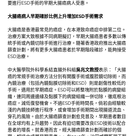
要進行ESD手術的早期大腸癌病人受惠。
大腸癌病人早期確診比例上升增加ESD手術需求
大腸癌是香港最常見的癌症，在本港致命癌症中排第二位。
治療方案大致根據不同病期擬訂，早期大腸癌患者多數以傳
統手術或內鏡切除手術進行治療。隨著香港政府推出大腸癌
篩查計劃，將有更多大腸癌患者於早期階段確診，能夠接受
ESD治療。
中大醫學院外科學系結直腸外科組
吳兆文教授
表示：「大腸
癌的常規手術治療方法分別有開腹手術或腹腔鏡切除術，而
內鏡治療（包括內鏡黏膜切除術和ESD）則是創傷性較低的
手術，適用於早期癌症。ESD可以將整塊附於黏膜的病變組
織，連同周邊邊緣及黏膜下的病變組織一併切除，徹底根治
癌症，減低復發機會。不過ESD手術時間長，倘若由經驗較
淺的內鏡技師進行程序，或會增加手術期間出現腸道流血、
穿孔的風險。由於大腸癌篩查計劃愈見普及，早期患者數目
在全球均有上升趨勢，因此有迫切需要改良ESD技術以配合
患者的增長。就香港而言，經大腸癌篩查計劃而確診的個