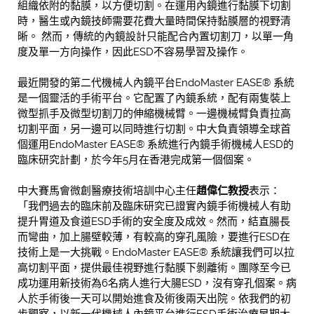
組織依附的黏膜，以方便切割。在運用內鏡進行黏膜下切割
時，醫生或內鏡技師需要花費大量時間保持黏膜層的視野清
晰。 然而，傳統的內鏡設計只能配合內置切割刀，以單一角
度及單一方向操作，因此ESD不容易學習及操作。
最近開發的第二代機械人內鏡平台EndoMaster EASE® 系統
是一個靈活的手術平台。它配置了內鏡系統，配有兩隻裝上
微型抓手及微型切割刀的伸縮機械臂。一邊機械臂負責拉高
切割平面，另一邊可以同時進行切割。中大負責領導全球首
個運用EndoMaster EASE® 系統進行內鏡手術機械人ESD的
臨床研究計劃，於今年5月在香港完成第一個個案。
中大賽馬會微創醫療技術培訓中心主任
趙偉仁教授
表示：
「我們過去的臨床前及臨床研究已證實內鏡手術機械人有助
提升胃道及食道ESD手術的安全度及成效。然而，結直腸長
而彎曲，加上腸壁較薄，有較高的穿孔風險，要進行ESD在
技術上是一大挑戰。EndoMaster EASE® 系統讓我們可以拉
高切割平面，提供最佳視野進行黏膜下剝離術。團隊至今已
成功運用新技術為6名病人進行大腸ESD，沒有穿孔個案。病
人於手術後一天可以開始進食及術後兩天出院。依我們的初