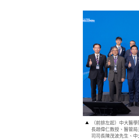
（前排左起）中大醫學
長趙偉仁教授、醫管局
司司長陳茂波先生、中