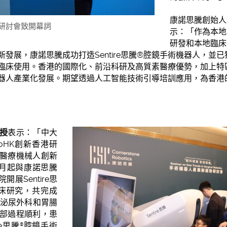
康諾思騰創始人
研討會致開幕詞
示：「作為本地
研發和本地臨床
發展，康諾思騰成功打造Sentire思騰®腔鏡手術機器人，並
臨床使用。香港的國際化、前沿科研及高質素醫療優勢，加上特
器人產業化發展。期望透過人工智能技術引導培訓應用，為香港
授
表示：「中大
noHK創新香港研
醫療機械人創新
8月起與康諾思騰
展Sentire思
床研究，共完成
、泌尿外科和胃腸
部過程順利，患
re思騰
腔鏡手術
®