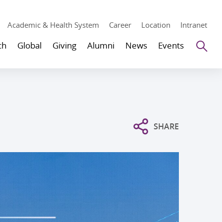
Academic & Health System
Career
Location
Intranet
Se
ch
Global
Giving
Alumni
News
Events
SHARE