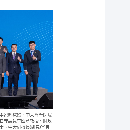
李家驊教授、中大醫學院院
官守議員李國章教授、財政
、中大副校長(研究)岑美