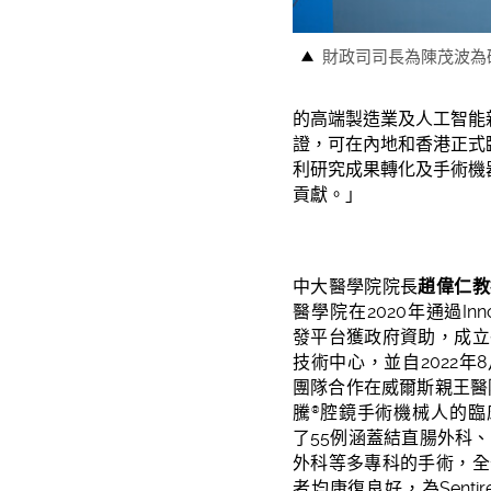
財政司司長為陳茂波為
的高端製造業及人工智能新
證，可在內地和香港正式
利研究成果轉化及手術機
貢獻。」
中大醫學院院長
趙偉仁教
醫學院在2020年通過In
發平台獲政府資助，成立
技術中心，並自2022年
團隊合作在威爾斯親王醫院開
騰
腔鏡手術機械人的臨
®
了55例涵蓋結直腸外科
外科等多專科的手術，全
者均康復良好，為Senti