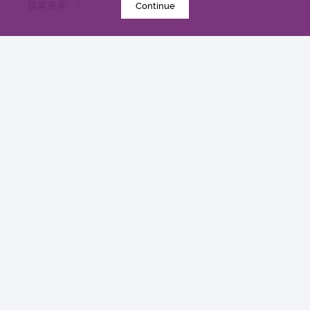
探索更多
Continue
2026年4月29日
中大研發新型抗病毒分子骨架 有助研發安全高效藥
物應付病毒變異
研究
探索更多