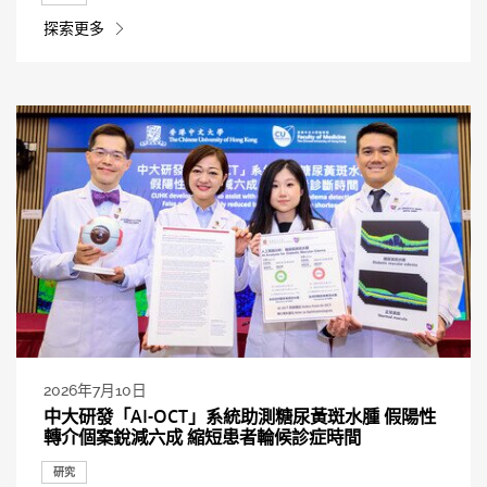
探索更多
2026年7月10日
中大研發「AI-OCT」系統助測糖尿黃斑水腫 假陽性
轉介個案銳減六成 縮短患者輪候診症時間
研究