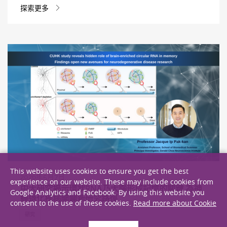
探索更多
This website uses cookies to ensure you get the best
2026年5月7日
experience on our website. These may include cookies from
中大研究揭示環狀RNA乃大腦形成記憶的關鍵 為神
Google Analytics and Facebook. By using this website you
經退化疾病開闢新研究路徑
consent to the use of these cookies.
Read more about Cookie
研究