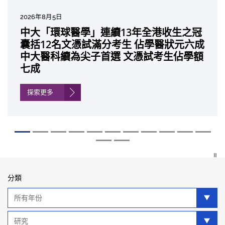
2026年7月27日
2026年8月5日
2026年7月10日
2026年7月10日
2026年7月7日
2026年6月29日
2026年6月22日
2026年6月17日
2026年6月10日
2026年6月5日
2026年6月2日
2026年5月19日
2026年5月14日
中大成立嶄新 ITECH醫療科技評估平台 推
中大「環球醫學」連續13年全港收生之冠
中大研發「AI-OCT」系統助測糖尿黃斑水
中大黃秀娟教授獲頒中國工程界最高榮譽
中大新設「香港中文大學鳳凰獎學金」嘉
中大全新一站式PGT-Plus方案 精準辨識
中大發現青光眼治療新靶點 小鼠實驗證實
中大成功拆解肝癌免疫治療耐藥性機制 揭
中大與多名全球專家共同牽頭跨國肺癌研
中大教授陳重娥獲頒「清野裕傑出領袖
中大匯聚逾200位區域專家 探討私人醫療
中大張源津醫生成首位亞洲研究員 榮獲國
中大取得「從實驗室到臨床應用」研究突
動健康經濟分析及價值醫療
囊括12名文憑試滿分考生 佔學醫狀元六成
腫 假陽性轉介個案銳減六成 縮短患者輪
「光華工程科技獎」 成為今屆醫藥衞生領
許公開試狀元 鼓勵學醫狀元走出課堂放眼
傳統檢測中複雜基因異常「盲點」 降低人
可恢復七成視力 有助開創嶄新神經保護療
一種免疫細胞具「除廢餵食」新功能助癌
究 逾半晚期ALK陽性肺癌病人七年無惡化
獎」 成為本港首名學者榮膺亞洲糖尿病教
保險如何推動全民健康覆蓋
際泌尿科權威獎項John K. Lattimer 講座
破 初步證實GLP-1藥物可改善嚴重中風康
中大醫科續為尖子首選 文憑試考生佔學額
候診症時間
域唯一香港學者
世界 裝備21世紀妙手仁醫
工受孕流產及異常妊娠風險
法
細胞耐藥性
因特定基因異常而引起的肺癌有望變成
研最高榮譽
獎
復情況
七成
「慢性病」 患者可與病共存
探索更多
探索更多
探索更多
探索更多
探索更多
探索更多
探索更多
探索更多
探索更多
探索更多
探索更多
探索更多
分類
年
分
類
類