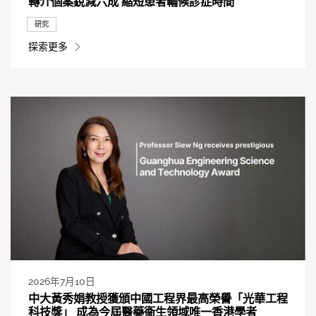
轉介個案銳減六成 縮短患者輪候診症時間
研究
探索更多
2026年7月10日
中大黃秀娟教授獲頒中國工程界最高榮譽「光華工程
科技獎」 成為今屆醫藥衞生領域唯一香港學者