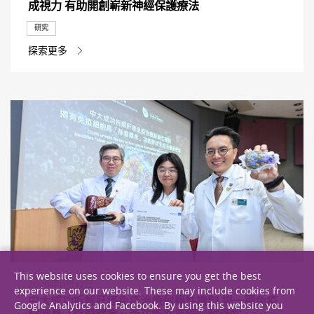
成視力 有助開創嶄新神經保護療法
研究
探索更多
This website uses cookies to ensure you get the best
2026年6月17日
experience on our website. These may include cookies from
中大成功拆解肝癌免疫治療耐藥性機制 揭一種免疫
Google Analytics and Facebook. By using this website you
細胞具「除廢餵食」新功能助癌細胞耐藥性