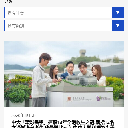
分類
年
分
類
類
別
分
類
2026年8月5日
中大「環球醫學」連續13年全港收生之冠 囊括12名
文憑試滿分考生 佔學醫狀元六成 中大醫科續為尖子