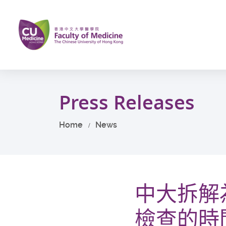
Skip
to
main
content
Start
main
Press Releases
content
Home
News
中大拆解
檢查的時