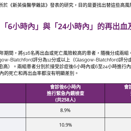
所於《新英倫醫學雜誌》發表的研究，目的是要找出替這些高風
「6小時內」與「24小時內」的再出血
018年期間，將516名再出血或死亡風險較高的患者，隨機分成兩
w-Blatchford評分為12分或以上（Glasgow-Blatchfor
愈高）。兩組患者分別於接受診症後6小時內或6至24小時進行
日內的死亡和再出血率都沒有明顯差別。
會診後
6
小時內
會
進行緊急內鏡檢查
(
共
258
人
)
8.9%
10.9%