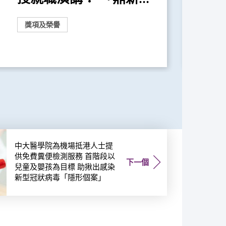
獎項及榮譽
外
中大醫學院為機場抵港人士提
供免費糞便檢測服務 首階段以
下一個
兒童及嬰孩為目標 助揪出感染
新型冠狀病毒「隱形個案」