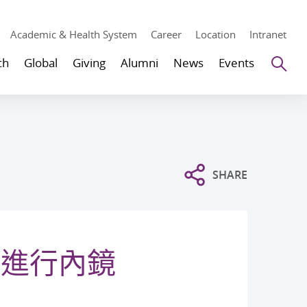
Academic & Health System
Career
Location
Intranet
Se
ch
Global
Giving
Alumni
News
Events
SHARE
者進行內鏡