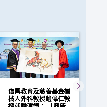
信興教育及慈善基金機
中
械人外科教授趙偉仁教
助
授就職演講： 「鼎新...
檢