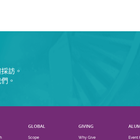
體採訪。
我們。
H
GLOBAL
GIVING
ALUM
h
Scope
Why Give
Event 