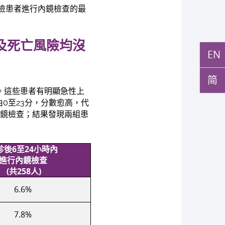
險患者進行內鏡檢查的最
及死亡風險均沒
EN
简
組。這些患者有明顯急性上
d評分由0至23分，分數愈高，代
內鏡檢查；結果發現兩組患
診後
6
至
24
小時內
進行內鏡檢查
(
共
258
人
)
6.6%
7.8%