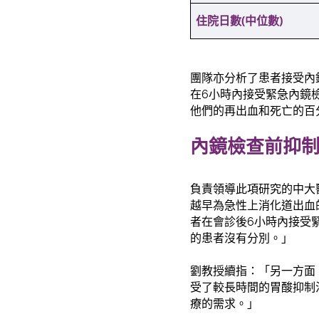
住院日數
(
中位數
)
團隊亦分析了患者接受內
在6小時內接受緊急內鏡
他們的再出血和死亡的百
內鏡檢查前抑
負責領導此項研究的中大
越早為急性上消化道出血
者在會診後6小時內接受
的患者沒有分別。」
劉教授續指：「另一方面
受了較長時間的胃酸抑制
療的需求。」