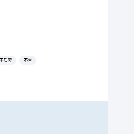
子质素
不育