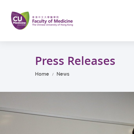
Skip
to
main
content
Start
main
Press Releases
content
Home
News