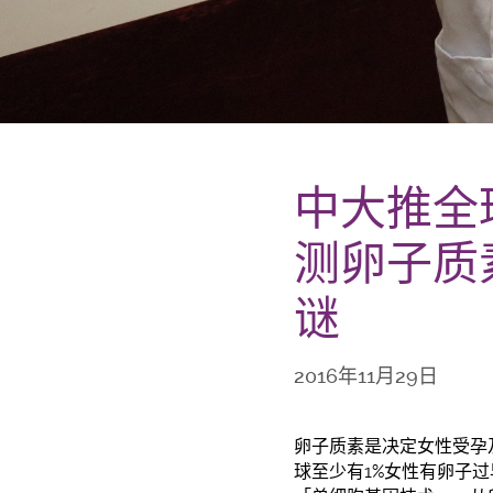
中大推全
测卵子质
谜
2016年11月29日
卵子质素是决定女性受孕
球至少有1%女性有卵子