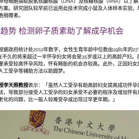
卵母细胞抽取脱氧核醣核酸（DNA）及核糖核酸（RNA）以了
方案。研究团队较早前已运用此技术完成小鼠及人体样本实验，
胞捐赠者。
趋势 检测卵子质素助了解成孕机会
据政府统计处2012年数字，女性生育年龄中位数由1981年的2
，在不久的将来超过一半怀孕妇女将会是35岁或以上的高龄产妇
要承受较高怀孕风险，怀有畸胎的机会亦较高。此外，正因妇女
人工受孕等辅助方法以助圆梦。
授李天照教授
表示：「虽然人工受孕有助高龄妇女提高成功怀孕
法，导致部分接受人工受孕的妇女承受不必要的程序及增加怀有
老化的问题，比一般人较难受孕或出现过早更年期。」