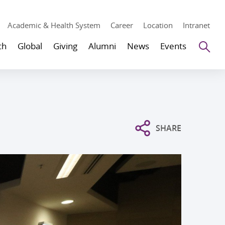
Academic & Health System
Career
Location
Intranet
Se
ch
Global
Giving
Alumni
News
Events
SHARE