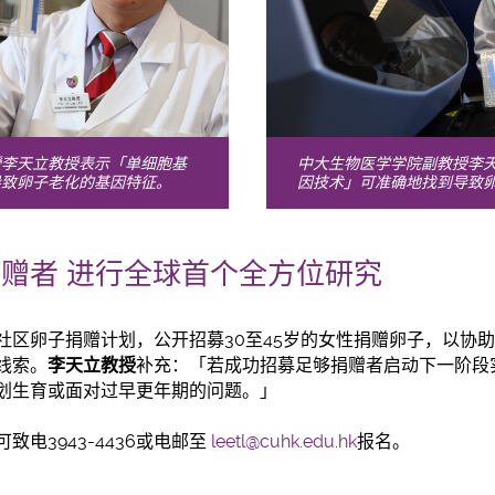
授李天立教授表示「单细胞基
中大生物医学学院副教授李
导致卵子老化的基因特
征
。
因技术」可准确地找到导致
赠者 进行全球首个全方位研究
社区卵子捐赠计划，公开招募30至45岁的女性捐赠卵子，以协
线索。
李天立教授
补充：「若成功招募足够捐赠者启动下一阶段
划生育或面对过早更年期的问题。」
电3943-4436或电邮至
leetl@cuhk.edu.hk
报名。