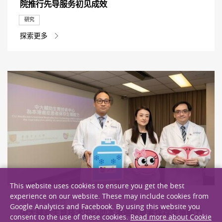
院推行先导服务初见成效
研究
探索更多
This website uses cookies to ensure you get the best
experience on our website. These may include cookies from
2023年7月18日
Google Analytics and Facebook. By using this website you
中大辅助生育技术中心助本港癌症患者保存生殖能力
consent to the use of these cookies.
Read more about Cookie