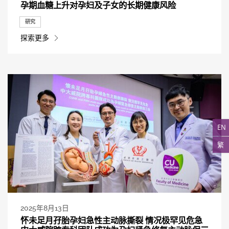
孕期血糖上升对孕妇及子女的长期健康风险
研究
探索更多
EN
繁
2025年8月13日
怀未足月孖胎孕妇急性主动脉撕裂 情况极罕见危急