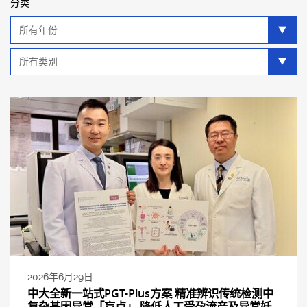
分类
年
分
类
类
别
分
类
2026年6月29日
中大全新一站式PGT-Plus方案 精准辨识传统检测中
复杂基因异常「盲点」 降低人工受孕流产及异常妊