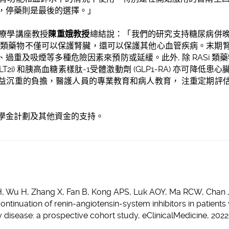
，停藥則是最後的選擇。」
療學講座教授
陳重娥教授
總結說：「我們的研究支持糖尿病併
ASi類藥物不僅可以保護腎臟，還可以保護其他心血管疾病。末
過重及吸煙等多種危險因素來預防或延緩。此外, 除 RASi 類
T2i) 和胰高血糖素樣肽-1受體激動劑 (GLP1-RA) 亦可降
益沉重的負擔，醫護人員的專業教育和病人教育， 注重定期評
學金計劃及其他資金的支持。
SH, Wu H, Zhang X, Fan B, Kong APS, Luk AOY, Ma RCW, Chan J
ntinuation of renin-angiotensin-system inhibitors in patients
disease: a prospective cohort study, eClinicalMedicine, 2022