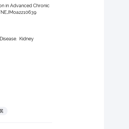
tion in Advanced Chronic
056/NEJMoa2210639
 Disease. Kidney
民