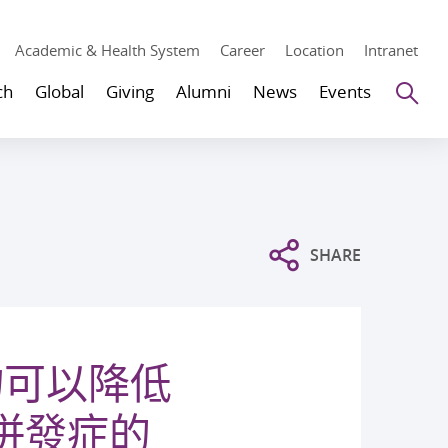
Academic & Health System
Career
Location
Intranet
Se
ch
Global
Giving
Alumni
News
Events
SHARE
物可以降低
併發症的