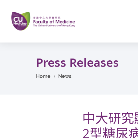
Skip
to
main
content
Start
main
Press Releases
content
Home
News
中大研究
2型糖尿