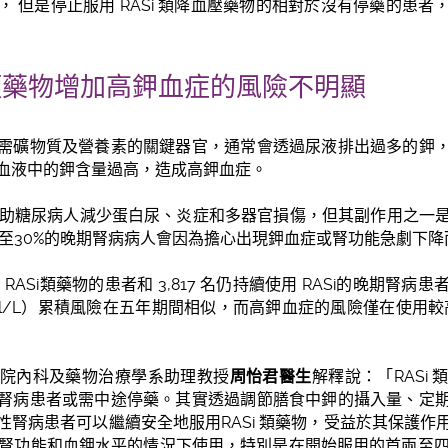
 但是停止服用 RASi 類降血壓藥物的相對於沒有停藥的患
i類藥物增加高鉀血症的風險不明顯
需礦物質及營養素的關鍵器官，通常會透過尿液排出過多的鉀
血液中的鉀含量過高，造成高鉀血症。
然有助糖尿病人減少蛋白尿、炎症和多器官損傷，但其副作用之一
% 至30%的晚期腎病病人會因為擔心出現鉀血症或腎功能急劇下降而
用 RASi類藥物的患者和 3,817 名仍持續使用 RASi的晚期腎
mol/L）累積風險在五年期間相似，而高鉀血症的風險僅在使用較高
院內科及藥物治療學系助理教授
周怡君醫生
解釋說：「RASi
腎病患者或需中途停藥。其實透過調節膳食中鉀的攝入量、定
性腎病患者可以繼續安全地服用RASi 類藥物，受益於其保護作
測腎功能和血鉀水平的情況下使用，特別是在開始服用的首兩至四