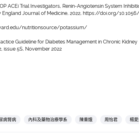
STOP ACEi Trial Investigators, Renin-Angiotensin System Inhibi
 England Journal of Medicine, 2022, https://doi.org/10.1
rvard.edu/nutritionsource/potassium/
Practice Guideline for Diabetes Management in Chronic Kidney
02, issue 5S, November 2022
尿病腎病
內科及藥物治療學系
陳重娥
周怡君
楊愛