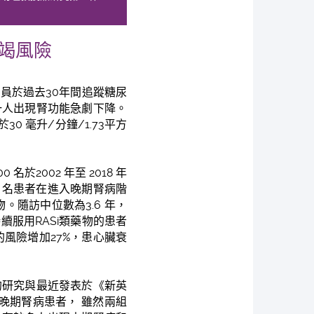
衰竭風險
員於過去30年間追蹤糖尿
一人出現腎功能急劇下降。
 毫升/分鐘/1.73平方
2002 年至 2018 年
4 名患者在進入晚期腎病階
物。隨訪中位數為3.6 年，
服用RASi類藥物的患者
的風險增加27%，患心臟衰
的研究與最近發表於《新英
晚期腎病患者， 雖然兩組