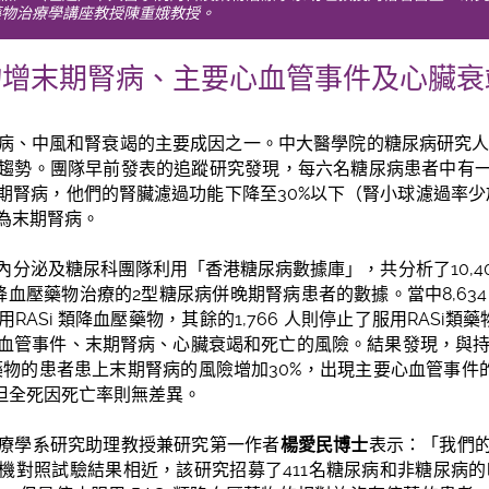
藥物治療學講座教授陳重娥教授。
藥物增末期腎病、主要心血管事件及心臟
病、中風和腎衰竭的主要成因之一。中大醫學院的糖尿病研究人
趨勢。團隊早前發表的追蹤研究發現，每六名糖尿病患者中有
晚期腎病，他們的腎臟濾過功能下降至30%以下（腎小球濾過率少於30
為末期腎病。
泌及糖尿科團隊利用「香港糖尿病數據庫」，共分析了10,400 名於
 類降血壓藥物治療的2型糖尿病併晚期腎病患者的數據。當中8,63
ASi 類降血壓藥物，其餘的1,766 人則停止了服用RASi類藥
血管事件、末期腎病、心臟衰竭和死亡的風險。結果發現，與持續
類藥物的患者患上末期腎病的風險增加30%，出現主要心血管事件
，但全死因死亡率則無差異。
療學系研究助理教授兼研究第一作者
楊愛民博士
表示：「我們
機對照試驗結果相近，該研究招募了411名糖尿病和非糖尿病的