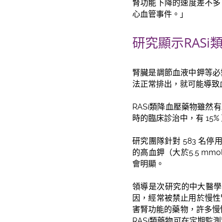
腎功能下降的速度差不多，
心血管事件。」
研究顯示RAS
腎臟是調節血液中鉀等必
法正常排出，就可能導致
RASi類降血壓藥物雖
時的臨床診治中，有 15
研究團隊針對 583 名停
的高血鉀（大於5.5 m
會明顯。
領導是次研究的中大醫學
因，經常被禁止用於慢性
害腎功能的藥物，許多慢
RASi類藥物可在定期監