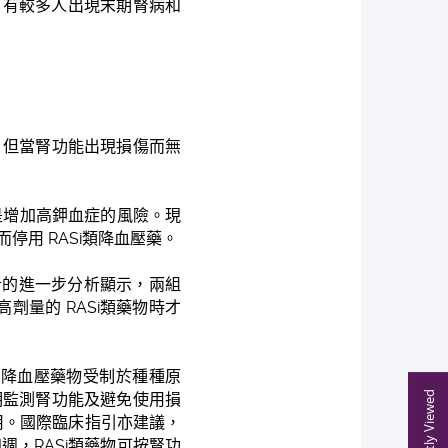
者，有較多人出現末期腎病和
，但當腎功能出現損傷而無
是增加高鉀血症的風險。現
停用 RASi類降血壓藥。
病患者的進一步分析顯示，兩組
劑量的 RASi類藥物時才
 類降血壓藥物受制於種種原
Recently Viewed
期監測腎功能及避免使用損
用。國際臨床指引亦建議，
週，RASi類藥物可按腎功