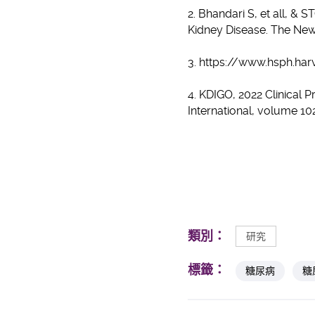
2. Bhandari S, et all, & 
Kidney Disease. The New
3. https://www.hsph.ha
4. KDIGO, 2022 Clinical 
International, volume 1
類別：
研究
標籤：
糖尿病
糖