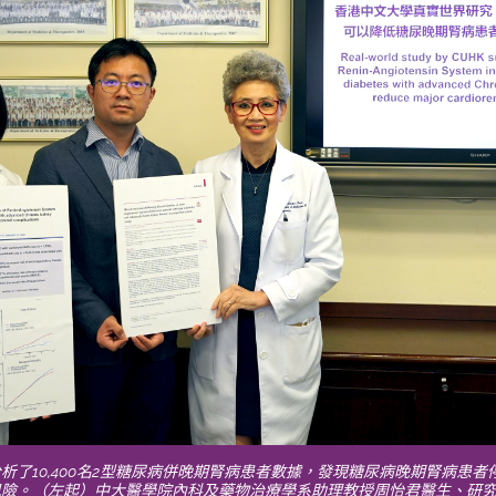
了10,400名2型糖尿病併晚期腎病患者數據，發現糖尿病晚期腎病患者停
風險。（左起）中大醫學院內科及藥物治療學系助理教授周怡君醫生、研