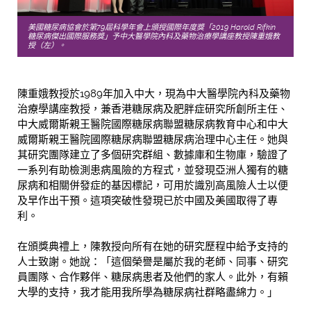
美國糖尿病協會於第79屆科學年會上頒授國際年度獎「2019 Harold Rifkin
糖尿病傑出國際服務獎」予中大醫學院內科及藥物治療學講座教授陳重娥教
授（左）。
陳重娥教授於1989年加入中大，現為中大醫學院內科及藥物
治療學講座教授，兼香港糖尿病及肥胖症研究所創所主任、
中大威爾斯親王醫院國際糖尿病聯盟糖尿病教育中心和中大
威爾斯親王醫院國際糖尿病聯盟糖尿病治理中心主任。她與
其研究團隊建立了多個研究群組、數據庫和生物庫，驗證了
一系列有助檢測患病風險的方程式，並發現亞洲人獨有的糖
尿病和相關併發症的基因標記，可用於識別高風險人士以便
及早作出干預。這項突破性發現已於中國及美國取得了專
利。
在頒獎典禮上，陳教授向所有在她的研究歷程中給予支持的
人士致謝。她說：「這個榮譽是屬於我的老師、同事、研究
員團隊、合作夥伴、糖尿病患者及他們的家人。此外，有賴
大學的支持，我才能用我所學為糖尿病社群略盡綿力。」