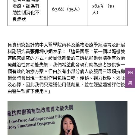
治療，認為有
36.5% （19
63.6%（35人）
助控制消化不
人）
良症狀
負責研究設計的中大醫學院內科及藥物治療學系腸胃及肝臟
科副研究員
張佩坤小姐
表示：「這是國際上第一個以隨機雙
盲臨床研究的方式，證實低劑量的三環抗抑鬱藥能夠有效治
療難治性胃功能失調。我們希望此發現有助為患者提供多一
個有效的治療方案。但由於有小部分病人於服用三環類抗抑
EN
鬱藥時會出現一些副作用包括口乾、便秘、視力模糊、渴睡
简
及心悸，因此我們只建議使用低劑量，並在經過適當評估後
由醫生監督下使用。」