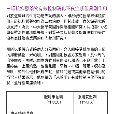
三環抗抑鬱藥物有效控制消化不良症狀但具副作用
對於這些難治性胃功能失調的病人，雖然現時醫學界建議使
用三環抗抑鬱藥物作為二線治療，但其成效一直欠缺研究數
據支持。為此，中大醫學院團隊開展相關研究，共招募107名
患有難治性胃功能失調，對質子泵抑制劑及促胃腸動力藥均
沒有良好治療反應的病人參與研究。
團隊以隨機方式將病人分為兩組，介入組接受低劑量的三環
抗抑鬱藥物「米帕明」，對照組則被處方安慰劑。於12周的
治療前後，團隊以問卷方式測量患者八種消化不良症狀：上
腹疼痛、上腹灼熱、餐後飽脹、早飽、打嗝、腹脹、噁心及
嘔吐，並評估他們出現失眠、情緒問題或其他藥物副作用的
情況。結果顯示，低劑量的「米帕明」有效控制消化不良症
狀，並紓緩焦慮情緒。
服用米帕明
服用安慰劑
（共55人）
（共52人）
患者整體滿意