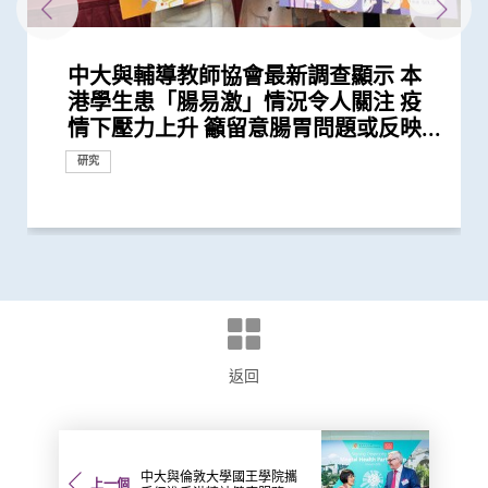
中大與輔導教師協會最新調查顯示 本
中大全球首項研究確認新大腸癌高風險
中大利用腸道微生物辨別慢性腸道疾病
中大研究顯示新冠肺炎患者常見有肝臟
中大研究揭示全球大腸癌發病率有年輕
中大公布世界首個全球「炎症性腸病」
中大公布全球首個幽門螺旋菌流行病學
中大夥澳洲專家研究東半球炎症性腸病
中大研究「腸道微生物移植」治療難辨
中大醫學院成功植入「脈衝產生器」醫
香港和澳門的炎症性腸病新增個案高踞
「賽馬會年輕糖尿支援計劃」為逾900
與牛津大學十年研究合作 中大開發首
中大醫學院長達近20年追蹤研究 揭示
中大研究發現2型糖尿病對香港生產力
中大銀屑病關節炎研究重要突破 成功
中大發現調整生活方式的介入治療方案
中大威院成功以單一導管同時修補二尖
中大利用大數據成功開發機器學習模型
中大研究顯示類風濕關節炎患者日服5
新冠疫苗復必泰及科興引發之「T細胞
中大發現小腸癌在全球及本港發病率明
中大發現新基因標記可預測糖尿病人患
中大研究證實新冠口服藥有效降低院舍
中大醫學院腸胃科率領全球多國專家制
中大新技術有效評估愛滋病病毒感染者
中大發現年輕糖尿病前期患者患糖尿病
中大研究顯示持續服用RASi類藥物可以
中大全球首證血糖波動不穩的肥胖型糖
港大及中大醫學院聯合研究發現已接種
中大醫學院領導國際研究顯示 成人1 型
四成港人腸道微生態失衡情況與新冠患
中大醫學院聯同全球糖尿病知名專家合
中大醫學院發現胰臟癌有全球上升及年
中大研究顯示糖尿病死亡率及併發症發
中大全球首證新冠患者腸道微生態現失
中大醫學院與阿斯利康首度合作糖尿病
患有多囊卵巢綜合症華人女性的糖尿病
多元化預防衰老活動有助減低衰老狀況
中大為5,000港人免費驗腦 開展人口
中大發現嚴重睡眠窒息症未經治療患者
中大成立「張金菱治療柏金遜綜合症研
中大全球首個「快速眼動睡眠行為障
中大研究發現每6位糖尿病患者有1位出
中大研究警示懷孕婦女注意體重增幅
中大研究證實銀屑病關節炎患者炎症綜
陳家亮教授成首位華人獲頒「美國腸胃
中大為本港老化人口制訂標準化認知測
中大研究發現非酒精性脂肪肝誘發肝癌
中大開展國際大型網上課程平台
港韓瑞三地學者聯手研頂尖醫學科技
中大研究揭乙肝康復者仍存罹患肝癌風
中大開展全球首個以「視網膜影像」篩
中大研究發現心房顫動引致中風個案15
中大研究證實家居診治睡眠窒息症成效
中大建議所有孕婦作口服葡萄糖耐量測
香港中文大學與蘇黎世聯邦理工學院結
中大研究揭示脂肪肝問題不是肥胖人士
中大公布全球首項「針對亞士匹靈引致
中大教授成為全球首位華人獲頒「世界
中大研究發現每5名糖尿病患者中 1人
中大成立周佩芳認知障礙預防研究中心
中大成立全球首個華人「早發性認知障
中大港大率先應用3D打印技術於複雜
中大與全球30多國專家合作研究 發現
中大與多國中風專家領導一項全球研究
中大就七種常見呼吸道病毒進行全港首
中大推全港首個「多發性硬化症」中西
中大公布亞洲首項針對肥胖「睡眠窒息
中大篩查發現每三名社區長者就有一人
中大率先引入「高頻信號檢測」技術以
中大醫學院許樹昌教授於《刺針》發表
中大倡議新藥物治療標準逆轉腦血管硬
中大最新研究揭示本港每年逾十萬非酒
中大醫科生研究發現本港高血壓人士藥
中大研究指朋儕關顧 可減少受情緒困
中大與養和醫院攜手研究 發現抑鬱症
中大提倡結合房顫篩查及藥物教育 助
社區衰老狀況篩查 發現65歲或以上的
中大發現糖尿患者患抑鬱症風險為一般
亞洲首例 中大率先引入「胃起搏器」
頭頸放射治療增中風風險 中大證實
中大歡迎政府資助大腸癌篩查 全港性
香港中文大學成立消化疾病研究國家重
中大與理大攜手在威院推行24小時遠程
中大公布香港慢性腎病透析患者就業研
中大公布小中風的最新藥物治療方法
中大制訂肝癌風險評估指數 準確預測
中文大學與上海交通大學成功發現預測
中大率先採用三維心臟超聲波以識别高
中大建議以舒緩性手法護理末期腦退化
中大研究發現攝取過量鹽份會導致高血
中大展開全港睡眠健康教育及改善計劃
中大及港大研究團隊攜手成功發現腦癇
中大率亞洲腎科專家倡議慢性腎病早期
中大證實為頸血管狹窄進行支架成型治
中大三名學者獲頒本年度裘槎基金會優
中大公佈本港嚴重人類豬型流感的最新
中大率先引入無創經口內鏡賁門切開術
港學生患「腸易激」情況令人關注 疫
群組
受損問題 建議監測患者肝功能 及早發
化趨勢
於本世紀發病率及流行率系統性回顧研
大型分析 揭全球44億人感染 亞洲包括
獲近年最大研究資助金額 勢揭腸道微
梭菌感染 治癒率為傳統抗生素治療的3
治胃酸倒流
亞太區首三位 中大成立資料庫助市民
糖尿病年青患者提供連續血糖監測儀
個華人糖尿預後預測模型
妊娠糖尿及懷孕期血糖上升對孕婦及子
及經濟造成重大損失 年輕群組影響尤
修復受損關節骨頭 亦可保護關節結構
可減輕近七成愛滋病病毒感染者的代謝
瓣及三尖瓣 治療嚴重心瓣倒流新突破
精準預測老年糖尿病患者未來一年罹患
毫克皮質類固醇 出現心血管疾病的風
反應」可有效預防不同新冠病毒變異株
顯上升 高收入地區發病率較高
冠心病風險 凸顯糖尿病精準治療的潛
長者五成入院風險及防止病情惡化
定臨床指引 以「非入侵性生物標誌
的心臟病風險
的終生風險高達90% 心血管疾病風險增
降低 2型糖尿病晚期腎病患者出現心腎
尿病患者有較高患癌風險 並證實接受
疫苗人士 在感染新型冠狀病毒變異株
糖尿病的新症發病率較傳統預期高
者類似 中大研發「微生態免疫力配
作四年 為《刺針》制定糖尿病多元綜
輕化趨勢 女性上升幅度較高
生率正下降 唯年輕糖尿病患者情況未
衡狀況 成功研發益生菌配方平衡腸道
腎病研究 制訂全球應對糖尿病腎病新
風險是非患病人士的4倍
逾8成「前期衰老」長者逆轉為「非衰
基礎研究追蹤本港腦健康狀況
手術後較易出現心血管問題 籲手術前
究中心」 跨學科研嶄新方法 減慢柏金
礙」家庭研究 揭柏金遜病家族遺傳傾
現腎功能急劇下降
合指數持續達標 能降低罹患心血管疾
科醫學院國際領袖大獎」
試 及早辨識認知障礙症患者
的關鍵致癌基因
Coursera首個英語中醫課程 普及教育
創新納米技術治療消化道及心血管疾病
險
查華人阿茲海默症研究
年間上升3倍 宜及早服用抗凝血藥預防
滿意 可處理半數公立醫院成人個案 大
試 全港兩成孕婦患妊娠糖尿 研究發現
盟 共同研發創新醫學科技治腸胃病
獨有
腸道出血」的新發現 停服亞士匹靈可
中風組織主席中風貢獻獎」 全球首創
因脂肪肝引致嚴重肝纖維化或肝硬化
設立一站式簡易網站提供認知障礙症資
礙症」研究登記冊
心臟手術
小中風新藥物療法
發現及早評估與治療「小中風」可降低
個流行病學分析 發現「呼吸道合胞病
醫結合治療先導計劃 助患者控制病情
症」患者生活模式研究 證實個人化輔
患腦小血管病 藉世界中風日呼籲及早
確定腦部手術範圍 有效提升複雜性腦
評論新沙士文章 強調醫院感染控制措
化
精性脂肪肝新症
物依從性未如理想 僅五成患者血壓受
擾之糖尿患者住院百分比
患者出現睡眠行為障礙或是腦退化先兆
長者減低中風風險
社區人口中 過半已踏入前期衰老
人的兩倍 倡以一分鐘問卷及早評估糖
助胃癱病人恢復消化功能
「頸動脈支架成型術」成效顯著
大腸癌篩查計劃結果顯示約一成半參加
點實驗室 提升消化道疾病診治水平
中風溶栓治療服務
究並提倡中末期患者接受透析前的早期
乙肝病人的肝癌風險
中國人糖尿病的基因標記
風險二尖瓣脱垂患者
症患者的吞嚥困難
壓及增加中風機會
建立健康睡眠及健康校園生活
新基因標記
診斷計劃
療及 為心臟衰竭患者植入心臟肌肉收
秀科研者獎
情況
治療食道功能失調症
研究
研究
研究
情下壓力上升 籲留意腸胃問題或反映...
現病情惡化
究 發現本港發病率於過去30年急升...
香港逾半人口為帶菌者
生物群之謎
倍
增加認知
數據顯示有效管控血糖 大幅降低嚴...
女的長期健康風險
為嚴重
預防變形惡化
性脂肪肝病情
嚴重低血糖的風險
險增一倍
引起的嚴重疾病
力
物」篩查大腸癌
近70%
併發症的風險
一類常用降血壓藥物的糖尿病患者患...
Omicron後能對不同的新冠病毒變異...
方」證有效促進新冠患者康復 有望提...
合策略
見改善
微生態 有望增強免疫力
策略
老」
進行睡眠窒息症評估以減風險
遜病程
向高達6倍 追蹤初期症狀如便秘 可提...
病風險
助推廣中醫藥至全球
中風
幅縮減八成輪候時間
其子女糖尿病風險為同齡兒童3倍
增加患嚴重心血管疾病及死亡風險逾...
「脈磁激法」助中風患者復修腦部功...
訊
七成中風風險
毒」及「甲型流感」為兩大致命病毒
並紓緩疲勞及認知症狀
導療程有效減輕病情
預防
癇症手術成效約三成
施對控制疫情極為重要
控
尿患者的精神健康狀況
者有癌症或癌前病變
造福人類健康
教育計劃
縮調節器成效顯著
研究
研究
外科創新技術
研究
研究
研究
研究
研究
研究
研究
研究
研究
研究
獎項及榮譽
臨床服務
研究
國際合作
研究
研究
國際合作
研究
研究
研究
研究
研究
研究
研究
研究
研究
臨床服務
研究
外科創新技術
研究
臨床服務
研究
研究
研究
研究
研究
健康推廣計劃
研究
研究
獎項及榮譽
研究
外科創新技術
研究
研究
研究
研究
研究
研究
研究
健康推廣計劃
研究
研究
研究
研究
研究
研究
研究
研究
研究
研究
研究
研究
研究
研究
國際合作
研究
研究
國際合作
研究
研究
研究
研究
研究
教育
研究
研究
研究
研究
獎項及榮譽
研究
研究
研究
研究
研究
臨床服務
外科創新技術
研究
研究
研究
研究
研究
研究
研究
返回
中大與倫敦大學國王學院攜
上一個