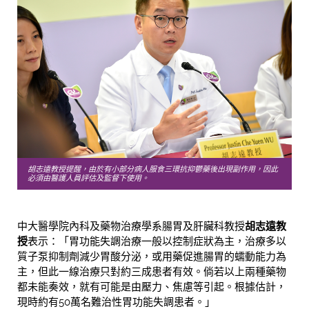
胡志遠教授提醒，由於有小部分病人服食三環抗抑鬱藥後出現副作用，因此
必須由醫護人員評估及監督下使用。
中大醫學院內科及藥物治療學系腸胃及肝臟科教授
胡志遠教
授
表示：「胃功能失調治療一般以控制症狀為主，治療多以
質子泵抑制劑減少胃酸分泌，或用藥促進腸胃的蠕動能力為
主，但此一線治療只對約三成患者有效。倘若以上兩種藥物
都未能奏效，就有可能是由壓力、焦慮等引起。根據估計，
現時約有50萬名難治性胃功能失調患者。」