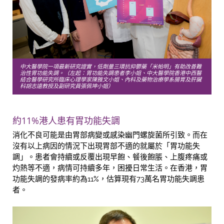
中大醫學院一項最新研究證實，低劑量三環抗抑鬱藥「米帕明」有助改善難
治性胃功能失調。（左起：胃功能失調患者李小姐、中大醫學院香港中西醫
結合醫學研究所臨床心理學家陳雅文小姐、內科及藥物治療學系腸胃及肝臟
科胡志遠教授及副研究員張佩坤小姐）
約11%港人患有胃功能失調
消化不良可能是由胃部病變或感染幽門螺旋菌所引致。而在
沒有以上病因的情況下出現胃部不適的就屬於「胃功能失
調」。患者會持續或反覆出現早飽、餐後飽脹、上腹疼痛或
灼熱等不適，病情可持續多年，困擾日常生活。在香港，胃
功能失調的發病率約為11%，估算現有73萬名胃功能失調患
者。