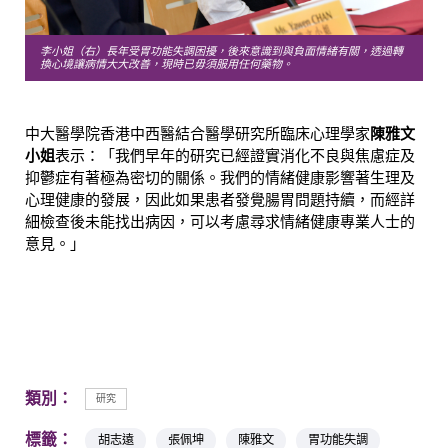
李小姐（右）長年受胃功能失調困擾，後來意識到與負面情緒有關，透過轉
換心境讓病情大大改善，現時已毋須服用任何藥物。
中大醫學院香港中西醫結合醫學研究所臨床心理學家
陳雅文
小姐
表示：「我們早年的研究已經證實消化不良與焦慮症及
抑鬱症有著極為密切的關係。我們的情緒健康影響著生理及
心理健康的發展，因此如果患者發覺腸胃問題持續，而經詳
細檢查後未能找出病因，可以考慮尋求情緒健康專業人士的
意見。」
類別：
研究
標籤：
胡志遠
張佩坤
陳雅文
胃功能失調