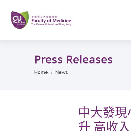
Skip
to
main
content
Start
main
Press Releases
content
Home
News
中大發現
升 高收