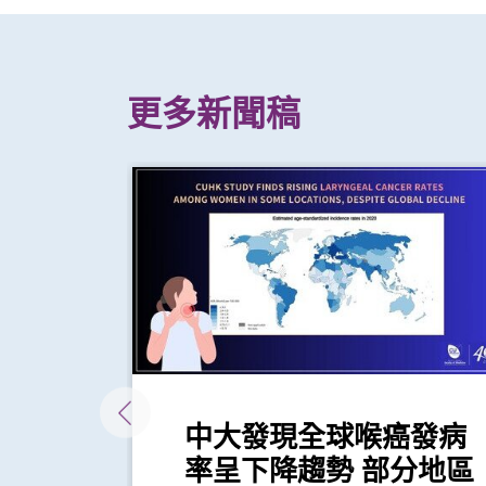
更多新聞稿
素護
中大發現全球喉癌發病
屆泛太
率呈下降趨勢 部分地區