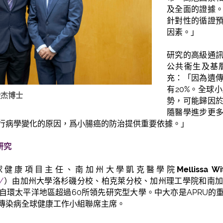
及全面的證據
針對性的循證
因素。」
研究的高級通
公共衞生及基
充：「因為遺
有20%。全球
俊杰博士
勢，可能歸因
隨醫學進步更
行病學變化的原因，爲小腸癌的防治提供重要依據。」
研究
全球健康項目主任、南加州大學凱克醫學院
Mellissa 
g/
）由加州大學洛杉磯分校、柏克萊分校、加州理工學院和南加州
自環太平洋地區超過60所領先研究型大學。中大亦是APRU的
傳染病全球健康工作小組聯席主席。