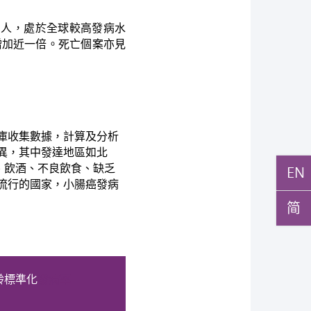
.0人，處於全球較高發病水
間增加近一倍。死亡個案亦見
庫收集數據，計算及分析
異，其中發達地區如北
、飲酒、不良飲食、缺乏
EN
流行的國家，小腸癌發病
简
齡標準化
發病率