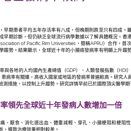
，早期患者平均五年存活率有八成，但晚期則跌至只有四成。
成早期診斷，但仍缺乏全球流行病學數據以了解具體概況。香
ation of Pacific Rim Universities，簡稱APRU
學趨勢。結果顯示，全球近十年的小腸癌發病率有明顯上升趨
率與各地的人均國內生產總值（GDP）、人類發展指數（HDI
D）患病率有關連，高收入國家或地區的發病率普遍較高。研究人
檢測措施，以控制上升趨勢。研究詳情早前已於國際頂尖醫學期
病率領先全球
近十年發病人數增加一倍
腹痛、厭食、消化道出血、體重減輕、穿孔、小腸梗阻和梗阻性
斷，導致治療效果相對較差。