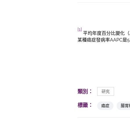
[1]
平均年度百分比變化（
某種癌症發病率AAPC是
類別：
研究
標籤：
癌症
腸胃