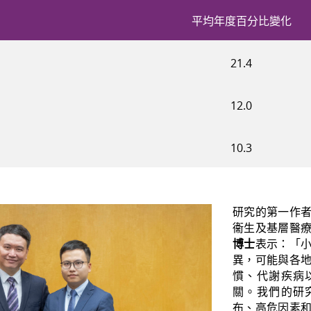
平均年度百分比變化
21.4
12.0
10.3
研究的第一作
衞生及基層醫
博士
表示：「
異，可能與各
慣、代謝疾病
關。我們的研
布、高危因素