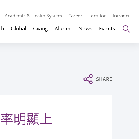
Academic & Health System
Career
Location
Intranet
Se
ch
Global
Giving
Alumni
News
Events
SHARE
病率明顯上