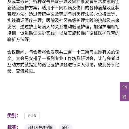
及成本效益；各种改善癌症护理及癌症康复者生活质素的创
新循证医护方案；适用于不同疾病及伤口的各种痛楚及症状
管理方法；透过传统中医及辅助与另类疗法如穴位按摩等，
实践循证医疗护理；医院及社区高级护理实践的挑战及未来
发展；透过护士与病人的关系推动循证护理；加强护理领袖
培训，促进循证医护实践；以及实施和推广循证医护教育的
崭新方法等。
会议期间，与会者将会发表共二百一十三篇与主题有关的论
文。大会另安排了一系列专业工作坊及研讨会，让与会者以
互动方式就指定的循证医护课题进行深入讨论，彼此分享经
验，交流意见。
EN
繁
类别：
研讨会
标签：
那打素护理学院
癌症