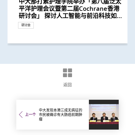
中大那打素护理学院举办「第八届泛太
中大领导国际研究证实内地研发药物
中大医学院研究发现 城市发展及生活
中大培训本地南亚裔妇女向同侪推广子
中大开发与多种癌症相关的纤维母细胞
中大发现全球喉癌发病率呈下降趋势
中大护理学院开发首个粤语人工智能手
陈德章教授获欧洲肿瘤学会颁发「终身
中大医学院一期临床研究中心成立十周
中大辅助生育技术中心助本港癌症患者
中大研究证实「血浆DNA」筛查能侦测
中大发现小肠癌在全球及本港发病率明
中大发现原发性脑癌的年轻男性发病率
中大破解癌痛秘密 确定新治疗靶点缓
中大全球首证血糖波动不稳的肥胖型糖
中大发现多发性骨髓瘤发病率上升 以
中大调查发现本港南亚裔家长就女儿是
中大发现霍奇金淋巴癌发病率以亚洲升
中大成功以单细胞分辨率拆解肺癌 揭
中大研究发现半数受访儿童癌症康复者
中大医学院那打素护理学院举办第七届
中大医学院那打素护理学院举办社区关
中大医学院团队发现B细胞及基因
中大医学院团队发现一种新型生物标记
中大医学院与四川大学华西临床医学院
中大将开展最新「细胞治疗」临床研究
上页下页前往下一项新闻稿 二零一九
中大成功应用混合手术室「经气管微波
李嘉诚基金会启动《爱能助》儿童癌症
莫树锦教授获欧洲肿瘤学会颁发「终身
中大肿瘤学系获国际肺癌研究协会颁发
「中大赛马会齐心防癌计划」启动 免
中大证新治疗方案较常规治疗有效延长
中大研究揭示全球大肠癌发病率有年轻
中大利用「混合手术室」结合「电磁导
中大率跨国研究证实免疫疗法对晚期鼻
中大研究证「消融化疗栓塞术」有效延
中大研究获世界顶尖医学期刊推崇
中大港大合作开展复发性卵巢癌药物基
中大完成二万人「血浆DNA」鼻咽癌筛
中大领导ALK阳性肺腺癌研究证实 新标
中大成功揭示肿瘤免疫逃脱新机制 开
中大成功破解鼻咽癌全基因组图谱 突
中大医学院李子芬教授荣膺美国护理科
第七届华人地区医护人员纾缓治疗研讨
中大研究指六成糖尿病患者睡眠质素欠
中大完成经皮穿刺纳米刀动物实验及成
中大联同七间医院进行亚洲首个临床研
两大合办第五届华人地区医护人员纾缓
中大率先研发崭新电脑辅助肿瘤手术治
中大研究发现外展计划有效改善隐蔽长
大肠癌将成为香港头号癌症 中大引入
中大首创大肠瘜肉预测指数及早预防肠
平洋护理会议暨第二届Cochrane香港
D3S-001抗癌成效 有效治疗肺癌、结直
方式或会增加气管癌发病风险 宜加强
宫颈筛查 助提升筛查参与率逾75%
分子分类方法 助进一步了解癌症进展
部分地区女性发病人数不跌反升
机应用程式「Pai.ACT」 为本港SEN儿
成就奖」 表彰其对全球鼻咽癌研究的
年 完成逾150项早期临床试验项目 助癌
保存生殖能力
到早期没有病徵的鼻咽癌 并反映日后
显上升 高收入地区发病率较高
上升 以高收入国家的升幅较为显著
解癌症病人痛苦
尿病患者有较高患癌风险 并证实接受
高收入国家的男性长者升幅最为显著
否接种HPV疫苗面对多重挑战 冀消除种
幅最为显著 本港男士发病率上升幅度
示肿瘤形成机制 有望开发新肺癌疗法
曾使用替代补充疗法 或存在「药疗相
泛太平洋护理会议
怀日 线上线下关爱长者、促进代际共
GPR18可预测多种癌症的存活期
可在头颈癌患者中预测长一倍的存活期
共同领导全球首个人体CRISPR基因编
首阶段引入CAR-T治疗血癌新方法
年五月二十三日 中大医学院那打素护
消融术」无创治肺癌成亚太首例
项目 资助儿童罕见癌症
成就奖」全球第一人将晚期肺癌治疗
「杰出癌症关顾团队」奖项
费为万名市民进行检测 研肥胖与多种
晚期肺癌病人存活期
化趋势
航支气管镜」技术 实时影像追踪及抽
咽癌病人有效
长肝癌患者无恶化存活期两倍
因组学研究 免费为百名本地病人提供
查研究 大幅推前癌症发现期数
靶药成效超现时标准疗法两倍
拓「免疫疗法」新方向
破性结果有助发展个人化治疗
学院院士
会 鼓励延伸纾缓治疗服务至社区
佳 中医耳穴疗法有助改善睡眠质素及
功进行经皮穿刺纳米刀肿瘤治疗 治癌
究 发现崭新「植入式扰流器」能有效
治疗研讨会
疗骨肿瘤病人 大大提高手术精确度
者的生活质素及用药问题
大肠胶囊内视镜助预防大肠癌
癌
奖项及荣誉
研讨会」 探讨人工智能与前沿科技如...
肠癌、胰腺癌等多种实体肿瘤
健康教育
并改良治疗方案
童家长提供心理支援
领导地位及重大贡献
症及糖尿病患者确立新治疗药物
患鼻咽癌风险
一类常用降血压药物的糖尿病患者患...
族差异 提高疫苗接种率
全球之冠
互作用」风险
融
辑治疗肺癌临床试验 证实修改T细胞...
理学院举办「第一届考科蓝香港研讨...
「个人化」 被誉为「肿瘤学传奇」
癌症关系
取微细病变组织 能诊治少至2毫米...
分析
控制血糖
技术新突破
治疗脑动脉瘤
健康推广计划
研究
研究
研究
研究
研究
研究
研究
研讨会
研究
研究
研究
外科创新技术
捐款
奖项及荣誉
研究
研究
研究
研究
研究
研究
研究
研究
奖项及荣誉
研讨会
研讨会
外科创新技术
研究
外科创新技术
临床服务
研讨会
研究
研究
研究
健康推广计划
奖项及荣誉
研究
研究
研究
研究
研究
研究
里程碑
研究
研讨会
奖项及荣誉
健康推广计划
外科创新技术
研究
研究
研究
研究
返回
中大发现本港三成无病征的
上一个
市民被确诊有大肠癌前期肿
瘤