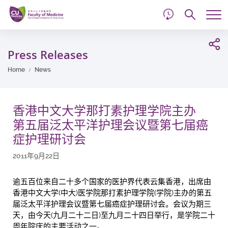
d
Skip
Searc
to
Tog
main
me
Start
content
main
Press Releases
content
Home
News
香港中文大学那打素护理学院主办
第五届泛太平洋护理会议暨第七届癌
症护理研讨会
2011年9月22日
逾五百位来自二十多个国家的医护界代表云集香港，出席由
香港中文大学(中大)医学院那打素护理学院(学院)主办的第五
届泛太平洋护理会议暨第七届癌症护理研讨会。会议为期三
天，由今天(九月二十二日)至九月二十四日举行，是学院二十
周年院庆的主要活动之一。