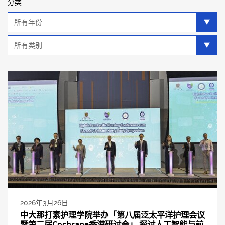
分类
年
分
类
类
别
分
类
2026年3月26日
中大那打素护理学院举办「第八届泛太平洋护理会议
暨第二届Cochrane香港研讨会」 探讨人工智能与前