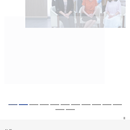
2026年8月5日
2026年7月27日
2026年7月10日
2026年7月10日
2026年7月7日
2026年6月29日
2026年6月22日
2026年6月17日
2026年6月10日
2026年6月5日
2026年6月2日
2026年5月19日
2026年5月14日
中大「环球医学」连续13年全港收生之冠
中大研发「AI-OCT」系统助测糖尿黄斑水
中大黄秀娟教授获颁中国工程界最高荣誉
中大新设「香港中文大学凤凰奖学金」嘉
中大全新一站式PGT-Plus方案 精准辨识
中大发现青光眼治疗新靶点 小鼠实验证实
中大成功拆解肝癌免疫治疗耐药性机制 揭
中大与多名全球专家共同牵头跨国肺癌研
中大教授陈重娥获颁「清野裕杰出领袖
中大汇聚逾200位区域专家 探讨私人医疗
中大张源津医生成首位亚洲研究员 荣获国
中大取得「从实验室到临床应用」研究突
中大成立崭新 ITECH医疗科技评估平台 推
囊括12名文凭试满分考生 占学医状元六成
肿 假阳性转介个案锐减六成 缩短患者轮
「光华工程科技奖」 成为今届医药衞生领
许公开试状元 鼓励学医状元走出课堂放眼
传统检测中复杂基因异常「盲点」 降低人
可恢复七成视力 有助开创崭新神经保护疗
一种免疫细胞具「除废喂食」新功能助癌
究 逾半晚期ALK阳性肺癌病人七年无恶化
奖」 成为本港首名学者荣膺亚洲糖尿病教
保险如何推动全民健康覆盖
际泌尿科权威奖项John K. Lattimer 讲座
破 初步证实GLP-1药物可改善严重中风康
动健康经济分析及价值医疗
中大医科续为尖子首选 文凭试考生占学额
候诊症时间
域唯一香港学者
世界 装备21世纪妙手仁医
工受孕流产及异常妊娠风险
法
细胞耐药性
因特定基因异常而引起的肺癌有望变成
研最高荣誉
奖
复情况
七成
「慢性病」 患者可与病共存
探索更多
探索更多
探索更多
探索更多
探索更多
探索更多
探索更多
探索更多
探索更多
探索更多
探索更多
探索更多
探索更多