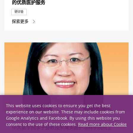
的优质医护服务
研讨会
探索更多
This website uses cookies to ensure you get the best
experience on our website. These may include cookies from
Google Analytics and Facebook. By using this website you
2015年7月26日
consent to the use of these cookies.
Read more about Cookie
中大医学院李子芬教授荣膺美国护理科学院院士