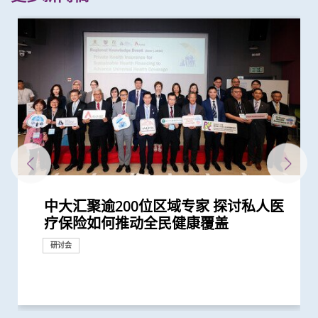
中大汇聚逾200位区域专家 探讨私人医
中大医学院全球研究揭示头颈癌发病风
中大与香港消防处签署备忘录 合办必
赛马会 We WATCH 优活健康计划 优活
「赛马会共建健康家庭计划」开展第二
逾140位来自八个国家及地区代表云集
中大完成全球首个分析温度对人体近
中大举办「健康校园论坛」推广跨界别
中大医学院研究发现 城市发展及生活
中大医学院研究显示口服抗病毒药物
中大与东南亚及英国学府共同研究 为
中大研究显示口服抗病毒药物「帕克斯
中大与欧美合作伙伴共同领导国际研究
中大成功研发精准计算模型 准确预测
中大举办「健康校园论坛」推广学童精
中大分析文字报告发现新冠症状会随病
200多位亚太区公共衞生界代表云集中
中大推出「赛马会 We WATCH 优活健
中大研究显示香港人虽长寿但老年残疾
中大证实「医健通」健康管理功能有助
新冠疫苗复必泰及科兴引发之「T细胞
中大研究显示新冠风土化期间市民愿意
中大发现间皮瘤的女性发病率上升 高
中大发现原发性脑癌的年轻男性发病率
中大医学院开展「赛马会痛『正』能量
中大医学院开展「赛马会共建健康家庭
中大研究建议本港安老院舍应维持现有
中大港大研究发现新冠口服药可降低住
中大成功开发实时生物信息平台评估新
中大发现霍奇金淋巴癌发病率以亚洲升
港大及中大医学院联合研究发现已接种
中大医学院发现东亚地区肺癌发病率及
中大医学院调查发现 仅4分之1未接种
中大医学院推算全港约有二万名未被发
中大研发电脑演算平台 创新通过基因
中大研究显示空气污染地区居住者 可
中大医学院调查发现政府在推动新冠疫
中大成功研发「全自动视网膜图像分
中大研究显示社区接触环境对新冠肺炎
中大医学院研究显示吸烟为全球膀胱癌
中大医学院发现胰脏癌有全球上升及年
香港中文大学健康公平研究所成立 发
中大招募三千港人 侦查隐性新冠感染
中大医学院公布「2019新型冠状病毒社
香港中文大学赛马会长者痛症缓解计划
响应世界高血压日 中大推动「全民关
香港中文大学 – 埃克塞特大学环境持续
「香港中文大学敬霆静观研究与培训中
中大研究揭示子宫颈癌疫苗接种计划的
中大研究显示「行为激活及静观结合疗
中大医学院杨永强教授在莫庆尧访问学
中大进行亚洲首项家居清洁剂对儿童健
中大研究发现本地每5名口咽癌患者1人
香港中文大学全球卫生中心杰出讲座系
香港中文大学全球卫生中心杰出讲座系
中大成功研发全自动化视网膜图像分析
中大「环保新思维」系列 中大建议香
中大促请单车使用者佩戴头盔及其他防
(只提供英文版本) Opening
中大「环保新思维」系列 研究发现本
疗保险如何推动全民健康覆盖
险存在地域差异 本港整体发病率高於
修学科 为公共衞生和体育运动人才赋
健康国际会议 引领生活方式医学 社区
阶段 加强支援本港多元族裔社群精神
中大 探讨私人医疗保险在亚太地区医
3,000种血浆蛋白影响的研究 发现超过
身心健康计划 及早加强学童抗逆力
方式或会增加气管癌发病风险 宜加强
「帕克斯洛维德」可将免疫力弱患者的
大型语言模型在公共衞生研究中的角色
洛维德」可降低新冠住院患者急症期后
为自闭症患者男女失衡比例带来崭新见
病毒基因进化 助提升流感疫苗功效
神健康 鼓励参照世卫「健康促进学校
毒变异及疫苗接种情况改变 并证实人
大 探讨疫后医疗系统和社区抗疫力
康计划」全港首次采用「生活方式医
问题严重 地区间存在显著社会经济不
糖尿病自我管理
反应」可有效预防不同新冠病毒变异株
继续戴口罩及用酒精消毒液洁手 但接
收入国家的发病率较高
上升 以高收入国家的升幅较为显著
计划」 引入创新痛症管理方法 连系社
计划」 助少数族裔提升健康管理能力
防疫措施
院患者死亡风险近八成 并可显著减低
冠疫苗效用 针对变异病毒 准确度达
幅最为显著 本港男士发病率上升幅度
疫苗人士 在感染新型冠状病毒变异株
死亡率冠绝全球
新冠疫苗人士有意於未来半年接种 必
现新冠感染者 研究证实本港所有疫苗
数据实时评估疫苗功效
安全地透过定期运动预防罹患糖尿病
苗接种上扮演最重要角色
析」技术计算自闭症风险 可用於自闭
传播起关键作用 娱乐场所是传播次数
主因 联同多国专家制订「经尿道膀胱
轻化趋势 女性上升幅度较高
布本港住屋负担能力对身心健康的影响
拆解防疫关键
区研究」结果
初步数据显示九成受访长者有两个或以
注血压月」 呼吁大众关注血压
与应变联合研究中心 进行亚洲首个
心」成立
成功关键
法」有助降低重性抑郁症风险
人讲座谈「善终治疗」
康影响的全面流行病学研究 发现经常
感染HPV病毒 推公众筛查以了解口腔感
列： Public Health England理念及应
列： 南非国家卫生部部长分享伊波拉
系统 有助糖尿病患者预防中风
港新空气质素指标不应忽视粗颗粒污染
护措施 以减轻意外引致的脑创伤
Ceremony of International
港车辆排放二氧化氮比例有增加趋势
全球平均水平 全球女性发病风险趋升
能
推动健康老龄化
健康
疗系统的策略角色
八成与「血压上升」或「缺血性心脏...
健康教育
新冠后死亡风险降低42% 并揭示其与...
带来崭新见解
死亡和出现后遗症的风险
解
框架」 支援构建健康校园
工智能大型语言模型有助传染病研究
学」 助中年人预防慢性疾病
平等状况
引起的严重疾病
种新冠疫苗加强剂意愿偏低
区支援服务
门诊患者入院率近九成
95%
全球之冠
Omicron后能对不同的新冠病毒变异...
须尽快增加接种诱因
接种者均产生中和抗体 呼吁透过接种...
症筛查 及早为患者提供治疗
最多的主要接触环境
肿瘤整块切除术」的临床指引
研究结果
上疼痛部位
「蓝色空间对身心健康」研究 发现「...
使用家居清洁剂可增加引发儿童鼻炎...
染HPV情况
对公共卫生危机经验分享
疫情对南非及非洲大陆的影响
物
Conference on Global Health and...
或与政府推行柴油改善计划有关
研讨会
健康推广计划
研究
研讨会
研究
研究
研究
捐款
研究
研究
研究
研究
研究
研究
研究
研究
健康推广计划
研究
研究
研究
研讨会
研究
研究
研究
医学教育
健康推广计划
健康推广计划
健康推广计划
研究
研究
研究
研究
研究
研究
健康推广计划
研究
健康推广计划
研究
研究
研究
研究
研究
研究
研究
研究
研究
研究
研究
研究
研究
研究
健康推广计划
研究
研究
研究
研讨会
外科创新技术
研究
研讨会
研究