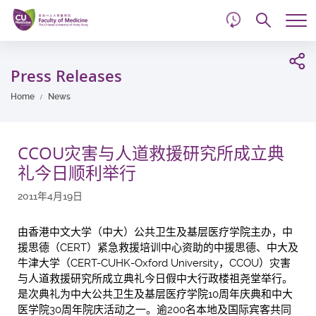
d
Skip
Searc
to
Tog
main
me
Start
content
main
Press Releases
content
Home
News
CCOU灾害与人道救援研究所成立典
礼今日顺利举行
2011年4月19日
由香港中文大学（中大）公共卫生及基层医疗学院主办，中
援思德（CERT）紧急救援培训中心资助的中援思德、中大及
牛津大学（CERT-CUHK-Oxford University，CCOU）灾害
与人道救援研究所成立典礼今日假中大行政楼祖尧堂举行。
是次典礼为中大公共卫生及基层医疗学院10周年庆典和中大
医学院30周年院庆活动之一。逾200名本地及国际宾客共同