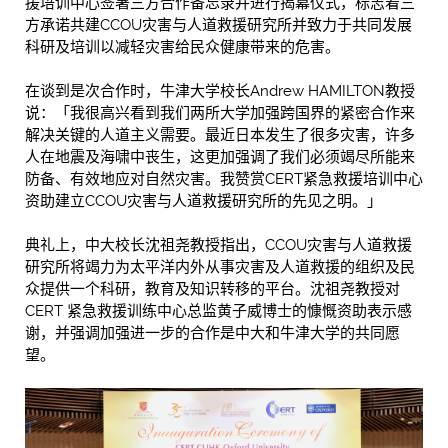
援培训中心签署三方合作备忘录并进行揭幕仪式，标志着三
方承诺共建CCOU灾害与人道救援研究所并致力于共同发展
科研及培训以减轻灾害给民众健康带来的危害。
在谈到是次合作时，牛津大学校长Andrew HAMILTON教授
说：「我很高兴看到我们两所大学加强跨国界的紧密合作来
解决关键的人道主义需要。最近日本发生了很多灾害，许多
人在地震及海啸中丧生，这更加强调了我们必须竭尽所能来
防备、有效地应对自然灾害。我赞赏CERT紧急救援培训中心
资助建立CCOU灾害与人道救援研究所的先见之明。」
典礼上，中大校长沈祖尧教授指出，CCOU灾害与人道救援
研究所将竭力为太平洋内外从事灾害及人道救援的组织及民
众提供一个科研，教育及知识转移的平台。沈祖尧教授对
CERT 紧急救援训练中心总监黄子威博士的慷慨资助表示感
谢，并强调加强进一步的合作是中大和牛津大学的共同愿
望。