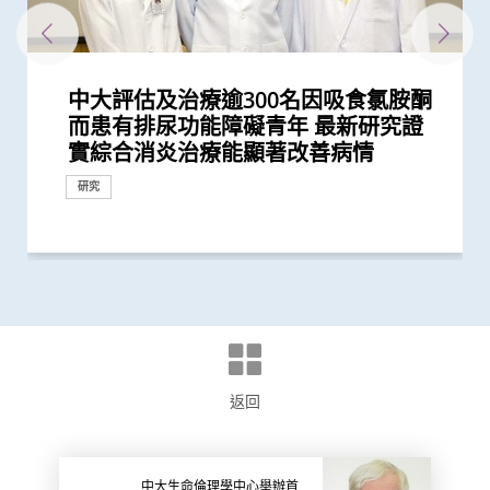
中大評估及治療逾300名因吸食氯胺酮
中大醫學院研「前列腺動脈栓塞術」治
中大青少年泌尿治療中心今天開幕
中大醫學院與海外外科專家聯合建議
中大完成全球首個多專科單孔微創機械
中大發現本港學童便秘與家庭及環境因
中大率先發現吸毒劑量對青少年膀胱功
中大醫學院聯同內地團隊創立全球首個
中大研發經動脈碘栓塞化療無水新藥物
中大率先在港引入前列腺癌多模式局部
懷未足月孖胎孕婦急性主動脈撕裂 情
中大利用港產内鏡手術機械人 完成全
中大研究證實「經尿道膀胱腫瘤整塊切
中大醫學院證實以AI輔助大腸內窺鏡檢
中大醫學院證實內窺鏡胃腸繞道術治療
中大在大中華地區首次引入嶄新組合式
中大研究證搭橋手術後妥善管理血脂水
中大完成全球首例機械人輔助支氣管鏡
中大領導亞洲多地專家進行研究顯示
中大及浸大推出「精胺風險評分」診斷
中大發現能預測「前列腺動脈栓塞術」
中大醫學院研究顯示吸煙為全球膀胱癌
中大賽馬會齊心防癌計劃公布首3,500
中大證新冠嬰孩患者糞便帶病毒 可成
中大全基因組測序技術為慣性流產夫婦
中大成功應用混合手術室「經氣管微波
中大與世界頂尖學府加強跨學科醫療機
中大利用「混合手術室」結合「電磁導
中大研究證「消融化療栓塞術」有效延
中大全球首項研究確認新大腸癌高風險
中大篩查發現每三名社區長者就有一人
中大率先引入「高頻信號檢測」技術以
中大推行香港兒童眼疾普查研究計劃
中大及威院共同引入超新科技3D醫學
中大醫學院婦科李天照教授傳媒茶聚
中大醫學院成功植入「脈衝產生器」醫
中大提倡結合房顫篩查及藥物教育 助
中大成立何善衡泌尿中心加強本地前列
大腸癌將成為香港頭號癌症 中大引入
中大證實無創性手術能有效治療腦動靜
中大促請單車使用者佩戴頭盔及其他防
「醫工合作．完美醫療」 中大舉辦公
中大率先在本港利用深腦刺激治療遲發
而患有排尿功能障礙青年 最新研究證
前列腺肥大 9成病人經新法治療後可正
新冠患者將手術延後七星期以減低死亡
人手術臨床研究 證新技術有效深入以
素息息相關
能有負面影響
統一食道癌分型系統 開發人工智能工
配方治療肝細胞癌 無惡化存活期顯著
定位治療 大幅降低手術及住院時間、
況極罕見危急 中大威院跨專科團隊成
球首個機械人輔助「經尿道膀胱腫瘤整
除術」較傳統手術治療更有效減低膀胱
查 腺瘤檢測率增加四成 並成功訓練AI
惡性胃出口阻塞 成效更高、住院時間
機械人手術系統 在根治性前列腺切除
平 對減低長遠心臟併發症風險至關重
微波消融術治療肺轉移
「機械人輔助根治性全膀胱切除連體內
前列腺癌
成效的指標 可避免良性前列腺肥大患
主因 聯同多國專家制訂「經尿道膀胱
名市民篩查結果 顯示「一站式多樣癌
隱形傳播者 成立新冠病毒檢測中心 致
作更精準的遺傳病因檢測及診斷
消融術」 無創治肺癌成亞太首例
械人研究合作 重塑醫學診斷和治療的
航支氣管鏡」技術 實時影像追蹤及抽
長肝癌患者無惡化存活期兩倍
群組
患腦小血管病 藉世界中風日呼籲及早
確定腦部手術範圍 有效提升複雜性腦
影像系統 輻射量較傳統X光減少逾九成
談慣性流產
治胃酸倒流
長者減低中風風險
腺癌的早期診斷和治療
大腸膠囊內視鏡助預防大腸癌
脈畸形
護措施 以減輕意外引致的腦創傷
眾教育活動 分享電腦輔助手術與臨床
性肌張力失調症
捐款
臨床服務
實綜合消炎治療能顯著改善病情
常排尿
風險
往難達位置進行精準治療
具「imECMS」助普及食道癌精準治療
延長一倍
創傷和後遺症
功為孕婦緊急修復主動脈保三命
塊切除術」治膀胱癌
癌復發機會
輔助早期消化道癌症治療
更短
手術效果滿意
要
尿路重建手術」減出血量及加快術後...
者術後出現副作用
腫瘤整塊切除術」的臨床指引
症篩查」有效
力為嬰幼兒作糞便檢測
未來發展
取微細病變組織 能診治少至2毫米...
預防
癇症手術成效約三成
管理的豐碩成果
研究
研究
外科創新技術
研究
研究
外科創新技術
研究
研究
臨床服務
臨床服務
外科創新技術
臨床服務
臨床服務
外科創新技術
臨床服務
研究
外科創新技術
研究
臨床服務
國際合作
外科創新技術
研究
研究
外科創新技術
臨床服務
外科創新技術
研究
外科創新技術
研究
外科創新技術
研究
研究
研究
研究
健康推廣計劃
研究
國際合作
外科創新技術
臨床服務
外科創新技術
健康推廣計劃
返回
中大生命倫理學中心舉辦首