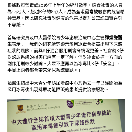
根據政府禁毒處2016年上半年的統計數字，吸食冰毒的人數
為1,423人，超越K仔的847人，成為全港最常被吸食的危害精
神毒品，因此研究冰毒對健康的危害以提升公眾認知實在刻
不容緩。
首席研究員及中大醫學院青少年泌尿治療中心主管
譚煜謙醫
生
表示：「我們的研究清楚顯示濫用冰毒會提高出現下尿路
症狀的風險，而與K仔混合服用則會令情況更差。社會就K仔
對泌尿系統的損害已經有一定了解，但對冰毒於這一方面的
副作用則較少討論。大眾不應再以為冰毒比K仔『安全』，
事實上兩者都會帶來泌尿系統問題。」
譚醫生指出中大青少年泌尿治療中心於過去一年已經開始為
濫用冰毒後出現排尿功能障礙的患者提供治療服務。