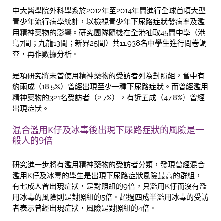
中大醫學院外科學系於2012年至2014年間進行全球首項大型
青少年流行病學統計，以檢視青少年下尿路症狀發病率及濫
用精神藥物的影響。研究團隊隨機在全港抽取45間中學（港
島7間；九龍13間；新界25間）共11,938名中學生進行問卷調
查，再作數據分析。
是項研究將未曾使用精神藥物的受訪者列為對照組，當中有
約兩成（18.5%）曾經出現至少一種下尿路症狀。而曾經濫用
精神藥物的321名受訪者（2.7%），有近五成（47.8%）曾經
出現症狀。
混合濫用K仔及冰毒後出現下尿路症狀的風險是一
般人的9倍
研究進一步將有濫用精神藥物的受訪者分類，發現曾經混合
濫用K仔及冰毒的學生是出現下尿路症狀風險最高的群組，
有七成人曾出現症狀，是對照組的9倍，只濫用K仔而沒有濫
用冰毒的風險則是對照組的5倍。超過四成半濫用冰毒的受訪
者表示曾經出現症狀，風險是對照組的4倍。