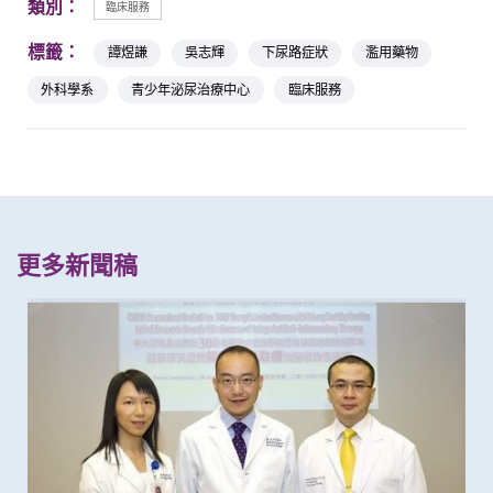
類別：
臨床服務
標籤：
譚煜謙
吳志輝
下尿路症狀
濫用藥物
外科學系
青少年泌尿治療中心
臨床服務
更多新聞稿