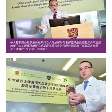
中大醫學院外科學系小兒外科及小兒泌尿外科名譽臨床副教授及青少年泌尿
治療中心主管譚煜謙醫生期望是次研究有助打破坊間認為「就泌尿系統而
言，冰毒較K仔安全」的謬誤。