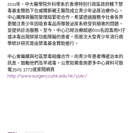
2011年，中大醫學院外科學系於香港特別行政區政府轄下禁
毒基金贊助下在威爾斯親王醫院成立青少年泌尿治療中心。
中心團隊與醫院管理局緊密合作，希望透過服務令社會各界
更關注青少年因吸食毒品而導致泌尿系統受到損害的問題，
並提供診治服務。至今，中心已經治療超過600名因濫用K仔
或冰毒出現排尿功能障礙的患者。而是次大型青少年流行病
學統計研究是由禁毒基金贊助進行。
中心會繼續與社區禁毒組織合作，向青少年患者傳遞治本的
訊息，鼓勵他們及早戒毒。公眾如需查詢更多中心資料可致
電3505 3773或查閱網頁
http://www.surgery.cuhk.edu.hk/yutc/
.