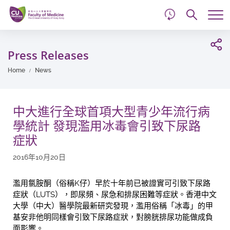
d
Skip
Searc
to
Tog
main
me
Start
content
main
Press Releases
content
Home
News
中大進行全球首項大型青少年流行病
學統計 發現濫用冰毒會引致下尿路
症狀
2016年10月20日
濫用氯胺酮（俗稱K仔）早於十年前已被證實可引致下尿路
症狀（LUTS），即尿頻、尿急和排尿困難等症狀。香港中文
大學（中大）醫學院最新研究發現，濫用俗稱「冰毒」的甲
基安非他明同樣會引致下尿路症狀，對膀胱排尿功能做成負
面影響。