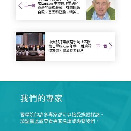
屆Lanson 生命倫理學講座
上一個
尊嚴的兩種概念：有關協助
自殺、基因和胚胎、精神病
學的決定
中大那打素護理學院社區關
懷日暨校友嘉年華 推廣矜
下一個
憫為懷、關愛長者理念
我們的專家
醫學院的許多專家都可以接受媒體採訪。
請
點擊此處
查看專家名單或聯繫我們。