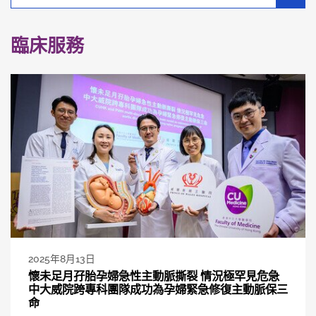
別
分
類
臨床服務
2025年8月13日
懷未足月孖胎孕婦急性主動脈撕裂 情況極罕見危急
中大威院跨專科團隊成功為孕婦緊急修復主動脈保三
命