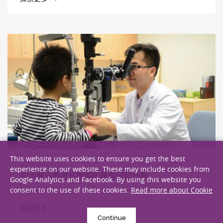
This website uses cookies to ensure you get the best
2015年8月31日
experience on our website. These may include cookies from
中大推行香港兒童眼疾普查研究計劃
Google Analytics and Facebook. By using this website you
consent to the use of these cookies.
Read more about Cookie
臨床服務
探索更多
Continue