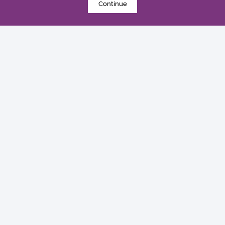
Continue
2015年6月9日
中大醫學院婦科李天照教授傳媒茶聚 談慣性流產
臨床服務
探索更多