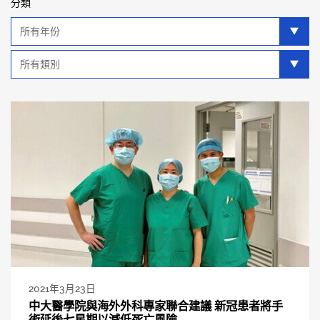
分類
年
分
類
類
別
分
類
2021年3月23日
中大醫學院與海外外科專家聯合建議 新冠患者將手
術延後七星期以減低死亡風險