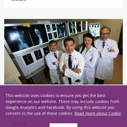
2015年7月9日
This website uses cookies to ensure you get the best
中大及威院共同引入超新科技3D醫學影像系統 輻射
experience on our website. These may include cookies from
量較傳統X光減少逾九成
Google Analytics and Facebook. By using this website you
consent to the use of these cookies.
Read more about Cookie
臨床服務
探索更多