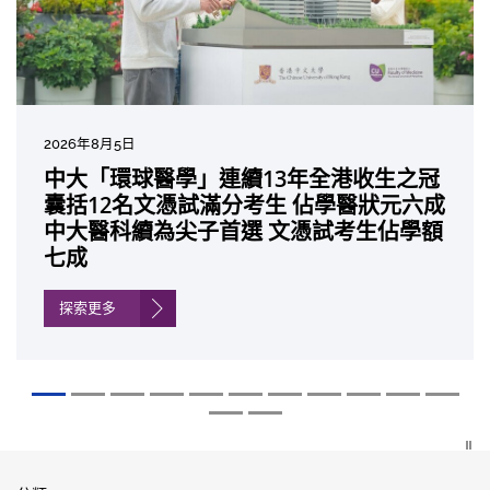
2026年7月27日
2026年8月5日
2026年7月10日
2026年7月10日
2026年7月7日
2026年6月29日
2026年6月22日
2026年6月17日
2026年6月10日
2026年6月5日
2026年6月2日
2026年5月19日
2026年5月14日
中大成立嶄新 ITECH醫療科技評估平台 推
中大「環球醫學」連續13年全港收生之冠
中大研發「AI-OCT」系統助測糖尿黃斑水
中大黃秀娟教授獲頒中國工程界最高榮譽
中大新設「香港中文大學鳳凰獎學金」嘉
中大全新一站式PGT-Plus方案 精準辨識
中大發現青光眼治療新靶點 小鼠實驗證實
中大成功拆解肝癌免疫治療耐藥性機制 揭
中大與多名全球專家共同牽頭跨國肺癌研
中大教授陳重娥獲頒「清野裕傑出領袖
中大匯聚逾200位區域專家 探討私人醫療
中大張源津醫生成首位亞洲研究員 榮獲國
中大取得「從實驗室到臨床應用」研究突
動健康經濟分析及價值醫療
囊括12名文憑試滿分考生 佔學醫狀元六成
腫 假陽性轉介個案銳減六成 縮短患者輪
「光華工程科技獎」 成為今屆醫藥衞生領
許公開試狀元 鼓勵學醫狀元走出課堂放眼
傳統檢測中複雜基因異常「盲點」 降低人
可恢復七成視力 有助開創嶄新神經保護療
一種免疫細胞具「除廢餵食」新功能助癌
究 逾半晚期ALK陽性肺癌病人七年無惡化
獎」 成為本港首名學者榮膺亞洲糖尿病教
保險如何推動全民健康覆蓋
際泌尿科權威獎項John K. Lattimer 講座
破 初步證實GLP-1藥物可改善嚴重中風康
中大醫科續為尖子首選 文憑試考生佔學額
候診症時間
域唯一香港學者
世界 裝備21世紀妙手仁醫
工受孕流產及異常妊娠風險
法
細胞耐藥性
因特定基因異常而引起的肺癌有望變成
研最高榮譽
獎
復情況
七成
「慢性病」 患者可與病共存
探索更多
探索更多
探索更多
探索更多
探索更多
探索更多
探索更多
探索更多
探索更多
探索更多
探索更多
探索更多