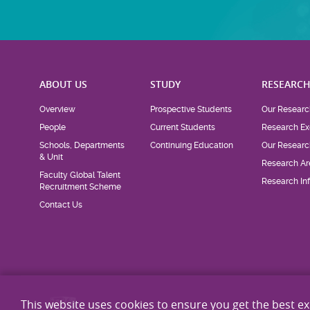
ABOUT US
STUDY
RESEARC
Overview
Prospective Students
Our Researc
People
Current Students
Research Ex
Schools, Departments
Continuing Education
Our Researc
& Unit
Research Ar
Faculty Global Talent
Research Inf
Recruitment Scheme
Contact Us
This website uses cookies to ensure you get the best e