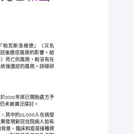
「帕克斯洛維德」（又名
新冠
後遺症風險
的
影響。結
後）死亡的風險，較沒有
在
吸系統後遺症的風險。
詳細研
d
於
2021
年底已開始處方予
，仍未被廣泛探討。
，其中約15,000人在病發
究結果發現新冠住院病人如有
病人的背景、臨床和疫苗接種資