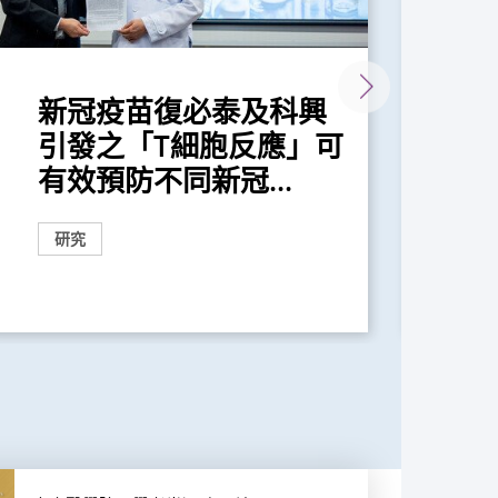
新冠疫苗復必泰及科興
中
引發之「T細胞反應」可
化
有效預防不同新冠...
口
研究
研