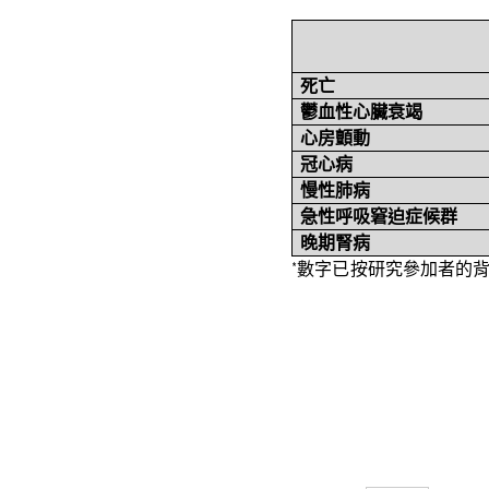
死亡
鬱血性心臟衰竭
心房顫動
冠心病
慢性肺病
急性呼吸窘迫症候群
晚期腎病
*
數字已按研究參加者的