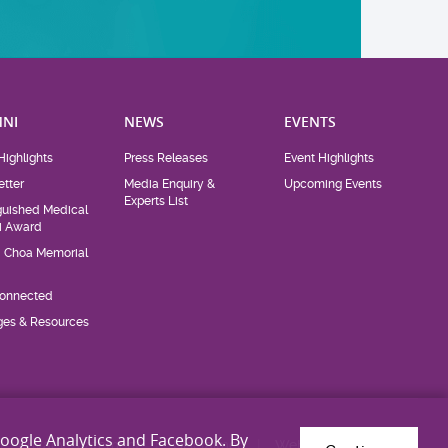
NI
NEWS
EVENTS
Highlights
Press Releases
Event Highlights
tter
Media Enquiry &
Upcoming Events
Experts List
guished Medical
i Award
d Choa Memorial
Connected
eges & Resources
Google Analytics and Facebook. By
Privacy Statement
Disclaimer
Web Accessibility