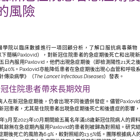
的風險
醫學院以臨床數據進行一項回顧分析，了解口服抗病毒藥物
以下簡稱
Paxlovid
），對新冠住院患者的急症期後死亡和
出現
五日內
服
用
Paxlovid
，他們出現急症期後（即檢測陽性
21
天
之
約
40%
。
Paxlovid亦能降低患者在急症期後出現心血管和呼
針傳染病學》（
The Lancet Infectious Diseases
）發表。
新冠住院患者帶來長期效用
病人在新冠急症期後，仍會出現不同後遺併發症。儘管
Paxlovi
新冠患者，尤其是住院患者出現急症期後死亡和後遺症的影響
年3月至2023年10月期間逾五萬名年滿18歲新冠住院病人的資料
id，其餘無在急症期內服用Paxlovid的患者則被歸為對照組。研
於急症期後死亡的風險為6.9%，較對照組的13.5%低。團隊根據