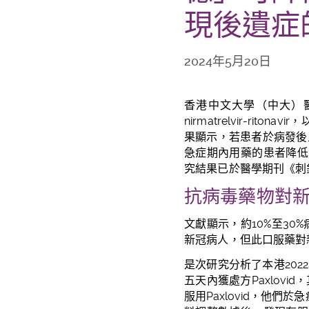
現後遺症
2024年5月20日
香港中文大學（中大）
nirmatrelvir-ritonavir
，
果顯示，若患者於病發後
急症期內
用藥的患者降低
究結果已於醫學期刊《刺
抗病毒藥物對
文獻顯示，約
10%
至
30%
新冠病人，但此口服藥對
是次研究分析了本港2022
五天內獲處方Paxlov
服用Paxlovid，他們