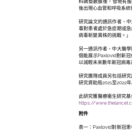
料調整數據後，發現有服用P
後出現心血管和呼吸系統
研究論文的通訊作者、中
毒對患者處於急症期或急
病毒新變異株的挑戰。」
另一通訊作者、中大醫學
個能展示Paxlovid
以減輕未來數年新冠病毒
研究團隊成員另包括研究
研究資助局2021至20
此
研究獲醫療衞生研究基
https://www.thelancet.c
附件
表一：
Paxlovid
對新冠患