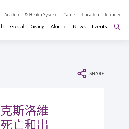
Academic & Health System
Career
Location
Intranet
Se
ch
Global
Giving
Alumni
News
Events
SHARE
帕克斯洛維
後死亡和出