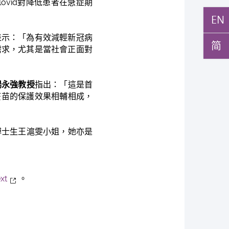
lovid對降低患者在急症期
EN
表示：「為有效減輕新冠病
简
需求，尤其是當社會正面對
楊永強教授
指出：「這是首
冠疫苗的保護效果相輔相成，
博士生王滬雯小姐，她亦是
xt
。