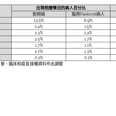
出現相
應
情況的病人百分比
對照組
服用Paxlovid病人
13.5%
6.9%
2.4%
1.5%
2.3%
1.4%
2.5%
1.7%
1.7%
1.1%
2.7%
1.3%
0.2%
0.1%
背景、臨床和疫苗接種資料作出調整