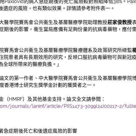
axlovid的病人急症期後的死亡風險較對照組降低38%。Pax
後遺症的風險，也有類似效果。詳情請參考附件表一。
大醫學院賽馬會公共衞生及基層醫療學院助理教授
莊家俊教授
症期後的影響，衞生當局應備有足夠份量的抗病毒藥物，應付
院賽馬會公共衞生及基層醫療學院醫療體系及政策研究所總監
對新冠住院患者具有長期效用的研究，反映口服抗病毒藥物可與新
為全球所帶來的醫療負擔。」
論文的第一作者、中大醫學院賽馬會公共衞生及基層醫療學院
22年度香港博士研究生獎學金計劃的獲獎者之一。
金（
HMRF
）及其他基金支持。論文全文請參閱：
om/journals/laninf/article/PIIS1473-3099(24)00217-2/fullte
者急症期後死亡和後遺症風險的影響