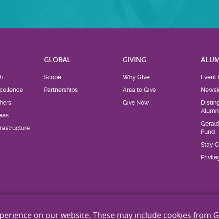
H
GLOBAL
GIVING
ALUM
h
Scope
Why Give
Event 
cellence
Partnerships
Area to Give
Newsle
hers
Give Now
Distin
Alumn
eas
Geral
rastructure
Fund
Stay 
Privil
xperience on our website. These may include cookies from 
Site Map