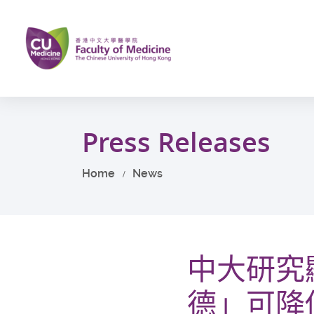
Skip
to
main
content
Start
main
Press Releases
content
Home
News
中大研究
德」可降