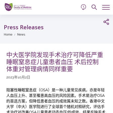
d
Skip
Searc
to
Tog
main
me
Start
content
main
Press Releases
content
Home
News
中大医学院发现手术治疗可降低严重
睡眠窒息症儿童患者血压 术后控制
体重对管理病情同样重要
2023年10月2日
阻塞性睡眠窒息症（OSA）是一种儿童常见疾病，亦是年轻
人血压上升、甚至罹患高血压的风险因素。手术是治疗OSA
的首选方案，但降低患者血压的成效属未知之数。香港中文
大学（中大）医学院进行了全球首个随机对照研究，评估手
术治疗对改善OSA儿童患者动态血压
的成效。结果反映手术
1