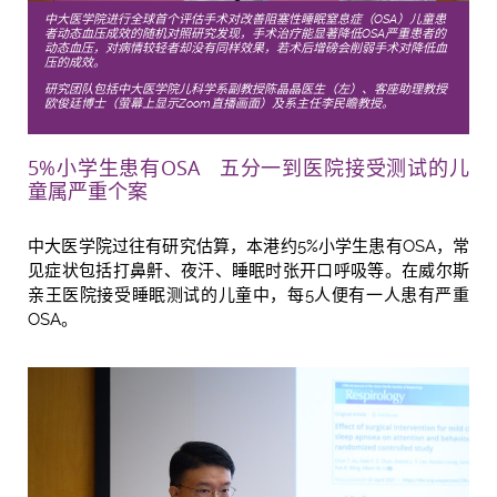
中大医学院进行全球首个评估手术对改善阻塞性睡眠窒息症（OSA）儿童患
者动态血压成效的随机对照研究发现，手术治疗能显著降低OSA严重患者的
动态血压，对病情较轻者却没有同样效果，若术后增磅会削弱手术对降低血
压的成效。
研究团队包括中大医学院儿科学系副教授陈晶晶医生（左）、客座助理教授
欧俊廷博士（萤幕上显示Zoom直播画面）及系主任李民瞻教授。
5%小学生患有OSA 五分一到医院接受测试的儿
童属严重个案
中大医学院过往有研究估算，本港约5%小学生患有OSA，常
见症状包括打鼻鼾、夜汗、睡眠时张开口呼吸等。在威尔斯
亲王医院接受睡眠测试的儿童中，每5人便有一人患有严重
OSA。