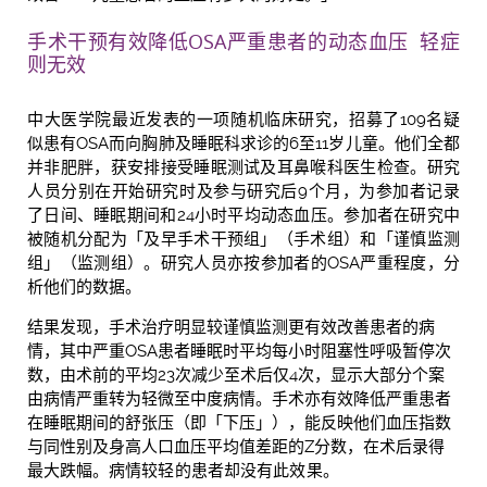
手术干预有效降低
OSA
严重患者的动态血压
轻症
则无效
中大医学院最近发表的一项随机临床研究，招募了109名疑
似患有OSA而向胸肺及睡眠科求诊的6至11岁儿童。他们全都
并非肥胖，获安排接受睡眠测试及耳鼻喉科医生检查。研究
人员分别在开始研究时及参与研究后9个月，为参加者记录
了日间、睡眠期间和24小时平均动态血压。参加者在研究中
被随机分配为「及早手术干预组」（手术组）和「谨慎监测
组」（监测组）。研究人员亦按参加者的OSA严重程度，分
析他们的数据。
结果发现，手术治疗明显较谨慎监测更有效改善患者的病
情，其中严重OSA患者睡眠时平均每小时阻塞性呼吸暂停次
数，由术前的平均23次减少至术后仅4次，显示大部分个案
由病情严重转为轻微至中度病情。手术亦有效降低严重患者
在睡眠期间的舒张压（即「下压」），能反映他们血压指数
与同性别及身高人口血压平均值差距的Z分数，在术后录得
最大跌幅。
病情较轻的患者却没有此效果
。