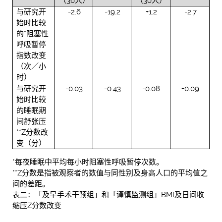
（36人）
（30人）
与研究开
-2.6
-19.2
+1.2
-2.7
始时比较
的*阻塞性
呼吸暂停
指数改变
（次／小
时）
与研究开
-0.03
-0.43
-0.08
+0.09
始时比较
的睡眠期
间舒张压
**Z分数改
变（分）
*每夜睡眠中平均每小时阻塞性呼吸暂停次数。
**Z分数是指被观察者的数值与同性别及身高人口的平均值之
间的差距。
表二：「及早手术干预组」和「谨慎监测组」BMI及日间收
缩压Z分数改变