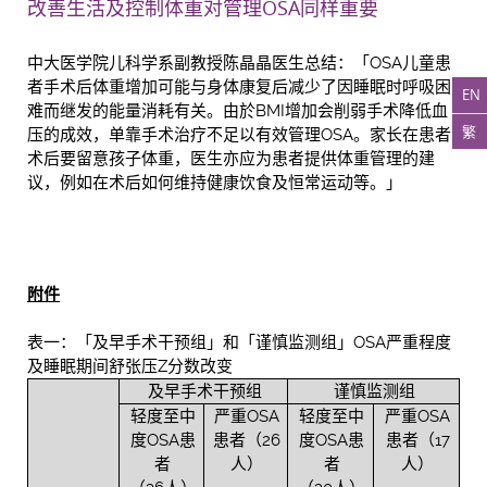
改善生活及控制体重对管理OSA同样重要
中大医学院儿科学系副教授陈晶晶医生总结：「OSA儿童患
者手术后体重增加可能与身体康复后减少了因睡眠时呼吸困
EN
难而继发的能量消耗有关。由於BMI增加会削弱手术降低血
繁
压的成效，单靠手术治疗不足以有效管理OSA。家长在患者
术后要留意孩子体重，医生亦应为患者提供体重管理的建
议，例如在术后如何维持健康饮食及恒常运动等。」
附件
表一：「及早手术干预组」和「谨慎监测组」OSA严重程度
及睡眠期间舒张压Z分数改变
及早手术干预组
谨慎监测组
轻度至中
严重OSA
轻度至中
严重OSA
度OSA患
患者（26
度OSA患
患者（17
者
人）
者
人）