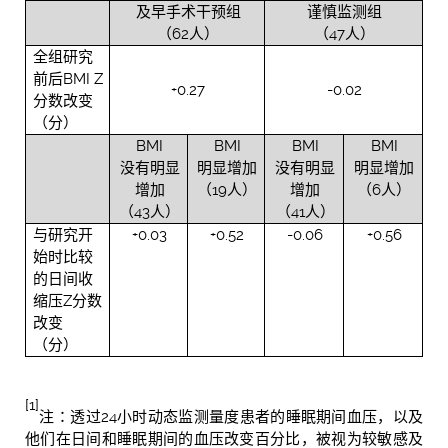
及早手术干预组
谨慎监测组
（62人）
（47人）
全组研究
前后BMI Z
+0.27
-0.02
分数改变
（分）
BMI
BMI
BMI
BMI
没有明显
明显增加
没有明显
明显增加
增加
（19人）
增加
（6人）
（43人）
（41人）
与研究开
+0.03
+0.52
-0.06
+0.56
始时比较
的日间收
缩压Z分数
改变
（分）
[1]
注：
透过24小时动态监测量度患者的睡眠期间血压，以及
他们在日间和睡眠期间的血压改变百分比，被视为较敏感及