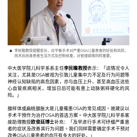
李民瞻教授提醒家长，应平衡手术对严重OSA儿童患者的好处和风险，
而术后改善患者生活方式及控制体重，对管理病情同样重要。
中大医学院儿科学系系主任
李民瞻教授
表示：「这情况令人
关注，尤其是OSA被视为引致儿童集中力不足及行为问题等
神经认知缺陷的高危因素，亦与血压上升、甚至高血压这些
心血管疾病相关，增加日后可能有患上动脉粥样硬化的风
险。
」
腺样体或扁桃腺胀大是儿童罹患
OSA
的常见成因，故建议以
手术干预作为治疗
OSA
的首选方案。
中大医学院儿科学系客
座助理教授
欧俊廷博士
补充：「
及早进行手术可纾缓严重患
者的症状及改善其行为问题。
我们同样需要确定手术干预对
改善OSA儿童患者的血压有多大的好处。」