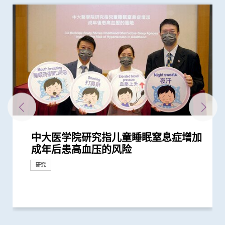
中大医学院研究指儿童睡眠窒息症增加
中大证实以鼻纸条采集鼻液样本检测新
中大研究发现本港四成青少年睡眠不足
本港儿童疫情期间生活习惯全线失守
中大医学院研究指幼儿成为新冠病毒
中大发现严重睡眠窒息症未经治疗患者
中大研究证实家居诊治睡眠窒息症成效
中大建议所有孕妇作口服葡萄糖耐量测
中大研究证轮状病毒疫苗对香港儿童非
中大研发新型抗病毒分子骨架 有助研
中大研究发现11种与蟹过敏相关的致敏
中大医学院领导研究揭示大湾区躁郁症
中大医学院建立「鱼类过敏阶梯」系统
中大推出全港首个大型睡眠健康社区推
中大研究证实其研发的口服微囊锁活菌
中大为亚洲先驱引入「刺激舌下神经植
中大儿童急性淋巴细胞白血病全国性多
中大医学院研究发现11种与虾敏感相关
中大响应世界睡眠日2023呼吁关注睡眠
中大破解全球最全面的「美国蟑螂」基
中大卓越儿童健康研究所成功结合药物
中大研究揭开蟎虫进化史 有助加强预
中大医学院证实「嗜硷性粒细胞活化测
中大研究发现半数受访儿童癌症康复者
中大医学院研究发现鲩鱼为本港鱼类过
中大研究发现田园生活有助预防儿童罹
中大将开展最新「细胞治疗」临床研究
中大全球首个「快速眼动睡眠行为障
中大设计的介入措施有效提升本地幼童
「香港中文大学卓越儿童健康研究所」
中大就七种常见呼吸道病毒进行全港首
中大再获夏约书孤儿症基金会支持新生
中大公布亚洲首项针对肥胖「睡眠窒息
中大领导团队全球率先破解粉尘蟎基因
中大研究指出大部分在学青少年睡眠不
中大展开全港睡眠健康教育及改善计划
中大率先为内地地贫病童进行磁共振铁
中大发现本港学童便秘与家庭及环境因
成年后患高血压的风险
冠肺炎安全、简易及准确度高 适用於
增患心血管病风险
疫下儿童超重和肥胖比率增近两倍 疫
「隐形传播者」的风险不容忽视 病毒
手术后较易出现心血管问题 吁手术前
满意 可处理半数公立医院成人个案 大
试 全港两成孕妇患妊娠糖尿 研究发现
常有效
发安全高效药物应付病毒变异
原 有助精准过敏诊断 皇帝蟹不是真正
患者子女 昼夜节律紊乱和精神状况演
为鱼过敏患者提供循证的个人化戒口建
广计划 「赛马会乐眠无忧计划」 以认
微生态配方SIM03 有效纾缓儿童湿疹
入术」治阻塞性睡眠窒息症
中心研究 证实新生物标志物助预测复
的致敏原 有助推动食物敏感精准诊断
健康 睡眠问题可增加患长新冠、情绪
因组图谱 揭示蟑螂新型致敏原 有助开
及基因测试 实现「精准个人化治疗」
防、诊断和治疗常见的蟎过敏
试」 能准确诊断虾敏感 表现更胜常规
曾使用替代补充疗法 或存在「药疗相
敏的主要源头 新致敏原「小清蛋白
患哮喘
首阶段引入CAR-T治疗血癌新方法
碍」家庭研究 揭柏金逊病家族遗传倾
流感疫苗接种率
正式成立 结合全球跨学科力量 促进儿
个流行病学分析 发现「呼吸道合胞病
儿筛查服务 新增「先天性肾上腺皮质
症」患者生活模式研究 证实个人化辅
组 为吸入性过敏疾病提供诊断及治疗
足
建立健康睡眠及健康校园生活
质评估 有效减低死亡风险
素息息相关
不同年龄层 提倡广泛使用以达更佳疫...
后抗拒「重回正轨」
载量及带活性病毒的比例偏高 持续带...
进行睡眠窒息症评估以减风险
幅缩减八成轮候时间
其子女糖尿病风险为同龄儿童3倍
的「蟹」 具独有致敏原
变的症状路线图
议
知行为治疗解决失眠问题
改善患者生活质素
发风险 提供治疗新策略
病及心血管病等风险
发精准免疫治疗
为难治型儿童血癌患者带来新希望
测试
互作用」风险
Cten i 1」有助提升诊断准确度
向高达6倍 追踪初期症状如便秘 可提...
童健康和福祉
毒」及「甲型流感」为两大致命病毒
增生症」检测
导疗程有效减轻病情
新方向
研究
研究
研究
研究
研究
研究
研究
研究
研究
研究
健康推广计划
健康推广计划
临床服务
研究
研究
研究
研究
研究
研究
研究
研究
研究
研究
健康推广计划
研究
研究
研究
研究
研究
研究
研究
研究
研究
健康推广计划
研究
捐款
研究
研究