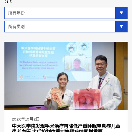
分类
年
分
类
类
别
分
类
2023年10月2日
中大医学院发现手术治疗可降低严重睡眠窒息症儿童
患者血压 术后控制体重对管理病情同样重要