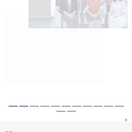
2026年8月5日
2026年7月27日
2026年7月10日
2026年7月10日
2026年7月7日
2026年6月29日
2026年6月22日
2026年6月17日
2026年6月10日
2026年6月5日
2026年6月2日
2026年5月19日
2026年5月14日
中大「环球医学」连续13年全港收生之冠
中大研发「AI-OCT」系统助测糖尿黄斑水
中大黄秀娟教授获颁中国工程界最高荣誉
中大新设「香港中文大学凤凰奖学金」嘉
中大全新一站式PGT-Plus方案 精准辨识
中大发现青光眼治疗新靶点 小鼠实验证实
中大成功拆解肝癌免疫治疗耐药性机制 揭
中大与多名全球专家共同牵头跨国肺癌研
中大教授陈重娥获颁「清野裕杰出领袖
中大汇聚逾200位区域专家 探讨私人医疗
中大张源津医生成首位亚洲研究员 荣获国
中大取得「从实验室到临床应用」研究突
中大成立崭新 ITECH医疗科技评估平台 推
囊括12名文凭试满分考生 占学医状元六成
肿 假阳性转介个案锐减六成 缩短患者轮
「光华工程科技奖」 成为今届医药衞生领
许公开试状元 鼓励学医状元走出课堂放眼
传统检测中复杂基因异常「盲点」 降低人
可恢复七成视力 有助开创崭新神经保护疗
一种免疫细胞具「除废喂食」新功能助癌
究 逾半晚期ALK阳性肺癌病人七年无恶化
奖」 成为本港首名学者荣膺亚洲糖尿病教
保险如何推动全民健康覆盖
际泌尿科权威奖项John K. Lattimer 讲座
破 初步证实GLP-1药物可改善严重中风康
动健康经济分析及价值医疗
中大医科续为尖子首选 文凭试考生占学额
候诊症时间
域唯一香港学者
世界 装备21世纪妙手仁医
工受孕流产及异常妊娠风险
法
细胞耐药性
因特定基因异常而引起的肺癌有望变成
研最高荣誉
奖
复情况
七成
「慢性病」 患者可与病共存
探索更多
探索更多
探索更多
探索更多
探索更多
探索更多
探索更多
探索更多
探索更多
探索更多
探索更多
探索更多
探索更多