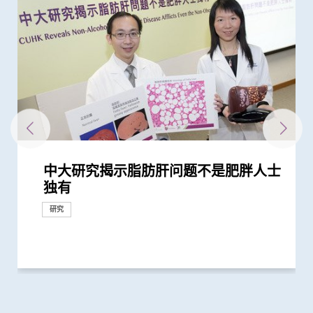
中大研究揭示脂肪肝问题不是肥胖人士
中大设计生活模式辅导计划 六成脂肪
中大制订肝癌风险评估指数 准确预测
中大进行全民肝脏健康普查 推算百万
中大发现脂肪肝患者患大肠瘜肉机会较
中大研究揭示乙肝药「富马酸替诺福
中大研究发现乙肝康复者的严重肝病并
中大研究显示新冠肺炎患者常见有肝脏
中大研究发现每5名糖尿病患者中 1人
中大最新研究揭示本港每年逾十万非酒
中大调查指丙型肝炎隐性高 近九成患
抗病毒治疗能预防肝癌复发 中大代表
中大与法大学合作研究 成功为肥胖人
中大发现乙肝表面抗原定量 能助乙肝
中大与内地学者领导全球首个由中国学
中大发现调整生活方式的介入治疗方案
中大研究证实新冠口服药有效降低院舍
中大研究发现非酒精性脂肪肝诱发肝癌
中大研究揭乙肝康复者仍存罹患肝癌风
中大评估及治疗逾300名因吸食氯胺酮
中大四科研项目荣获国家教育部高等学
独有
肝患者不药而愈
乙肝病人的肝癌风险
港人患脂肪肝
高
韦」增长者骨折风险
发症风险会随时间下降 唯仍须注意患
受损问题 建议监测患者肝功能 及早发
因脂肪肝引致严重肝纤维化或肝硬化
精性脂肪肝新症
者不自觉 传统治疗过程虽艰巨 吁患者
香港拟定亚太区慢性乙肝治疗指引
士进行无创肝纤维化检查
患者有效预测合适的停药时间
者主理的《柳叶刀》癌症委员会报告
可减轻近七成爱滋病病毒感染者的代谢
长者五成入院风险及防止病情恶化
的关键致癌基因
险
而患有排尿功能障碍青年 最新研究证
校科学研究优秀成果奖 为本港院校之
肝癌风险 建议接受长期肝癌监测
现病情恶化
勿放弃
预计2050年肝癌患者翻倍 六成肝癌...
性脂肪肝病情
实综合消炎治疗能显著改善病情
冠
研究
健康推广计划
研究
研究
研究
研究
研究
研究
研究
研究
研究
研究
研究
研究
研究
研究
研究
研究
研究
研究
奖项及荣誉