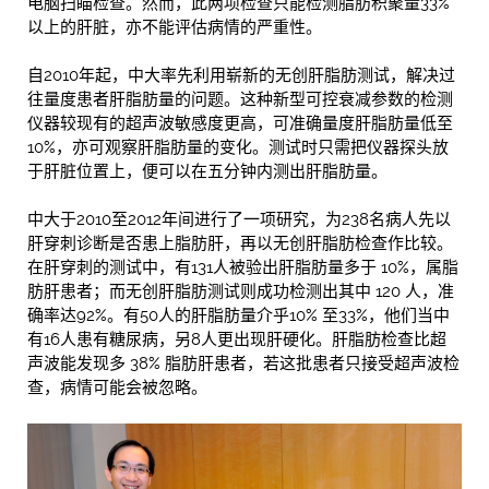
电脑扫瞄检查。然而，此两项检查只能检测脂肪积聚量33%
以上的肝脏，亦不能评估病情的严重性。
自2010年起，中大率先利用崭新的无创肝脂肪测试，解决过
往量度患者肝脂肪量的问题。这种新型可控衰减参数的检测
仪器较现有的超声波敏感度更高，可准确量度肝脂肪量低至
10%，亦可观察肝脂肪量的变化。测试时只需把仪器探头放
于肝脏位置上，便可以在五分钟内测出肝脂肪量。
中大于2010至2012年间进行了一项研究，为238名病人先以
肝穿刺诊断是否患上脂肪肝，再以无创肝脂肪检查作比较。
在肝穿刺的测试中，有131人被验出肝脂肪量多于 10%，属脂
肪肝患者；而无创肝脂肪测试则成功检测出其中 120 人，准
确率达92%。有50人的肝脂肪量介乎10% 至33%，他们当中
有16人患有糖尿病，另8人更出现肝硬化。肝脂肪检查比超
声波能发现多 38% 脂肪肝患者，若这批患者只接受超声波检
查，病情可能会被忽略。