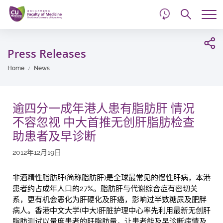
d
Skip
Searc
to
Tog
main
me
Start
content
main
Press Releases
content
Home
News
逾四分一成年港人患有脂肪肝 情况
不容忽视 中大首推无创肝脂肪检查
助患者及早诊断
2012年12月19日
非酒精性脂肪肝(简称脂肪肝)是全球最常见的慢性肝病，本港
患者约占成年人口的27%。脂肪肝与代谢综合症有密切关
系，更有机会恶化为肝硬化及肝癌，影响过半数糖尿及肥胖
病人。香港中文大学(中大)肝脏护理中心率先利用最新无创肝
脂肪测试以量度患者的肝脂肪量，让患者能及早诊断病情及