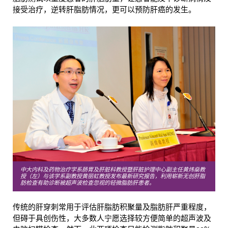
接受治疗，逆转肝脂肪情况，更可以预防肝癌的发生。
中大内科及药物治疗学系肠胃及肝脏科教授暨肝脏护理中心副主任黄炜燊教
授（左）与该学系副教授黄丽虹教授发布最新研究报告，利用崭新无创肝脂
肪检查有助诊断被超声波检查忽视的轻微脂肪肝患者。
传统的肝穿刺常用于评估肝脂肪积聚量及脂肪肝严重程度，
但碍于具创伤性，大多数人宁愿选择较方便简单的超声波及