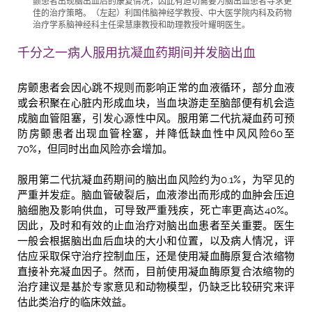
颤患者出现脑出血后的康复情况，因此有迫切需要为脑出血患者寻求更
佳的治疗策略。（左起）利国伟脑神经学教授、中大医学院内科及药物
治疗学系脑神经科主任梁慧康教授和助理教授叶耀明医生。
千分之一病人服用抗凝血药期间并发脑出血
房颤患者会因心跳不规则而影响正常的血液循环，部分血液
或会积聚在心脏内形成血块，当血块游走至脑部便有机会造
成脑血管阻塞，引发心源性中风。服用第二代抗凝血药可预
防房颤患者出现血管栓塞，并降低缺血性中风风险60至
70%，但同时出血风险亦会增加。
服用第二代抗凝血药期间的脑出血风险约为0.1%，为罕见的
严重并发症。脑血管破裂后，血液渗出而形成的血肿会压迫
脑细胞及影响供血，可导致严重残疾，死亡率更高达40%。
因此，及时和有效的止血治疗对脑出血患者至关重要。医生
一般会根据脑出血后血块的大小和位置，以及病人情况，评
估应采取保守治疗控制血压，还是使用凝血酶原复合浓缩物
直接补充凝血因子。然而，目前使用凝血酶原复合浓缩物的
治疗建议是基於专家意见和动物模型，仍缺乏比较研究来评
估此类治疗的临床效益。