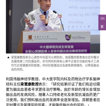
EN
繁
梁慧康教授表示心源性中风是可以预防的。他提醒房颤患者应定时覆诊
及服用第二代抗凝血药，亦可同时利用有心律不正提示功能的电子工具
作为日常健康风险管理，并好好管理血压及避免跌倒撞伤，以降低脑出
血的风险。
利国伟脑神经学教授、中大医学院内科及药物治疗学系脑神
经科主任
梁慧康教授
表示：「研究结果印证了我们有迫切需
要为脑出血患者寻求更佳治疗策略。由於年龄的增长会增加
脑出血的发病风险，随著人口持续老化及新型抗凝血药更广
泛使用，我们预料脑出血的发病率会逐渐增加。房颤患者应
定时覆诊及管理风险因素，才能降低脑出血的风险。」