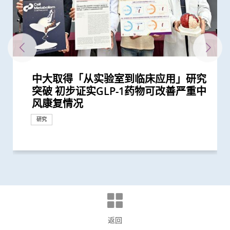
中大取得「从实验室到临床应用」研究
中大响应「世界脑健康日2022」 吁预
中大研发磁控螺旋微导管助精准、安全
中大研发新型纳米机械人增强溶栓效果
中大研究发现房颤病人若中风后随意更
中大全球首证由人工智能技术研发出的
中大研究发现心房颤动引致中风个案15
中大全球首创手术机械人多功能自动化
中大与北大亚洲首项临床研究发现 数
中大与东南亚及英国学府共同研究 为
中大医学院成全球首个测试AI辅助上消
港中大威院率先引入低场磁力共振 推
中大「全自动视网膜图像分析」证有效
中大医学院研发的手机程式有效评估抑
中大分析文字报告发现新冠症状会随病
中大医学院证实以AI辅助大肠内窥镜检
中大研究团队开发新一代人工智能系统
中大为5,000港人免费验脑 开展人口
中大倡议新药物治疗标准逆转脑血管硬
中大提倡结合房颤筛查及药物教育 助
头颈放射治疗增中风风险 中大证实
中大研究发现新一代口服薄血药助亚洲
中大与理大携手在威院推行24小时远程
中大证实体外反搏法有效增加缺血性中
亚洲病人新喜讯 中大最新临床研究
中大证实为颈血管狭窄进行支架成型治
突破 初步证实GLP-1药物可改善严重中
防脑小血管病以减中风及认知障碍症风
及快速治疗中远端脑血管栓塞
助减中风患者脑损伤
换抗凝血药或加剧复发风险
磁力共振脑扫描指数 能有效临床侦测
年间上升3倍 宜及早服用抗凝血药预防
具身智能平台 完成活体动物验证
码化失眠介入程式可降低青年失眠患者
大型语言模型在公共衞生研究中的角色
化道内镜系统基地 有望提升早期胃癌
动全港首个一站式紧急中风诊治模式
评估自闭症及抑郁症风险 获第49届日
郁症
毒变异及疫苗接种情况改变 并证实人
查 腺瘤检测率增加四成 并成功训练AI
自动分析新冠肺炎CT影像
基础研究追踪本港脑健康状况
化
长者减低中风风险
「颈动脉支架成型术」成效显著
房颤患者预防中风成效更佳
中风溶栓治疗服务
风者的脑血流供应
脑支架扩阔窄血管 手术成功率近九成
疗及 为心脏衰竭患者植入心脏肌肉收
风康复情况
险
三类早期认知障碍疾病
中风
抑郁症发病率逾四成
带来崭新见解
检测准确度及协助培训内镜医生
内瓦国际发明展三项大奖
工智能大型语言模型有助传染病研究
辅助早期消化道癌症治疗
六 有效预防缺血性中风
缩调节器成效显着
研究
研究
研究
外科创新技术
研究
研究
研究
研究
研究
临床服务
研究
研究
临床服务
研究
研究
研究
研究
研究
研究
研究
国际合作
奖项及荣誉
研究
外科创新技术
研究
研究
返回