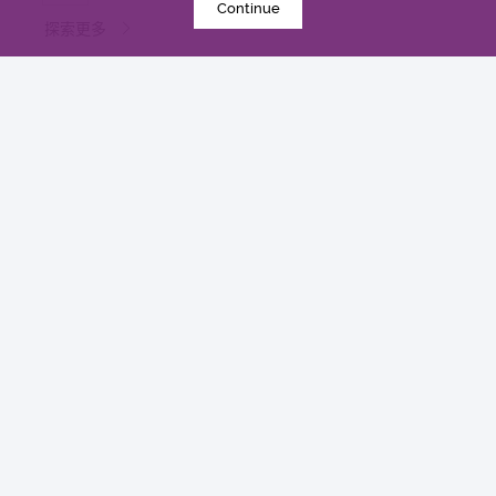
Continue
探索更多
2016年4月21日
中大與多國中風專家領導一項全球研究 發現及早評
估與治療「小中風」可降低七成中風風險
研究