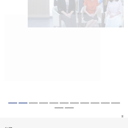
2026年8月5日
2026年7月27日
2026年7月10日
2026年7月10日
2026年7月7日
2026年6月29日
2026年6月22日
2026年6月17日
2026年6月10日
2026年6月5日
2026年6月2日
2026年5月19日
2026年5月14日
中大「環球醫學」連續13年全港收生之冠
中大研發「AI-OCT」系統助測糖尿黃斑水
中大黃秀娟教授獲頒中國工程界最高榮譽
中大新設「香港中文大學鳳凰獎學金」嘉
中大全新一站式PGT-Plus方案 精準辨識
中大發現青光眼治療新靶點 小鼠實驗證實
中大成功拆解肝癌免疫治療耐藥性機制 揭
中大與多名全球專家共同牽頭跨國肺癌研
中大教授陳重娥獲頒「清野裕傑出領袖
中大匯聚逾200位區域專家 探討私人醫療
中大張源津醫生成首位亞洲研究員 榮獲國
中大取得「從實驗室到臨床應用」研究突
中大成立嶄新 ITECH醫療科技評估平台 推
囊括12名文憑試滿分考生 佔學醫狀元六成
腫 假陽性轉介個案銳減六成 縮短患者輪
「光華工程科技獎」 成為今屆醫藥衞生領
許公開試狀元 鼓勵學醫狀元走出課堂放眼
傳統檢測中複雜基因異常「盲點」 降低人
可恢復七成視力 有助開創嶄新神經保護療
一種免疫細胞具「除廢餵食」新功能助癌
究 逾半晚期ALK陽性肺癌病人七年無惡化
獎」 成為本港首名學者榮膺亞洲糖尿病教
保險如何推動全民健康覆蓋
際泌尿科權威獎項John K. Lattimer 講座
破 初步證實GLP-1藥物可改善嚴重中風康
動健康經濟分析及價值醫療
中大醫科續為尖子首選 文憑試考生佔學額
候診症時間
域唯一香港學者
世界 裝備21世紀妙手仁醫
工受孕流產及異常妊娠風險
法
細胞耐藥性
因特定基因異常而引起的肺癌有望變成
研最高榮譽
獎
復情況
七成
「慢性病」 患者可與病共存
探索更多
探索更多
探索更多
探索更多
探索更多
探索更多
探索更多
探索更多
探索更多
探索更多
探索更多
探索更多
探索更多