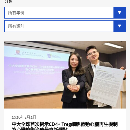
分類
年
分
類
類
別
分
類
2026年1月2日
中大全球首次揭示CD4+ Treg細胞啟動心臟再生機制
為心臟修復治療帶來新靶點