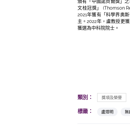
頒有「中國諾貝爾獎」之
文桂冠獎」 (Thomson 
2021年獲有「科學界
主。2022年，盧教授
獲選為中科院院士。
類別：
獎項及榮譽
標籤：
盧煜明
無