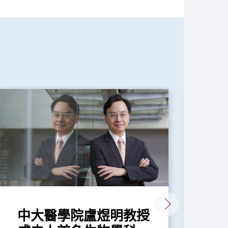
中大醫學院盧煜明教授
中