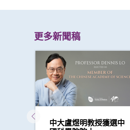
更多新聞稿
揚威
中大盧煜明教授獲選中