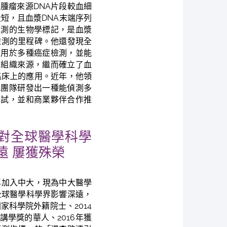
腫瘤來源DNA片段較血細
段短，且血漿DNA末端序列
檢測的生物學標記，是血漿
檢測的里程碑。他還發現全
可用於多種癌症檢測，並能
的組織來源，繼而確立了血
臨床上的應用。近年，他領
究團隊研發出一種能偵測多
測試，並和商業夥伴合作推
對全球醫學科學
遠 屢獲殊榮
7年加入中大，現為中大醫學
全球醫學科學界影響深遠，
家科學院外籍院士、2014
er講學獎的華人、2016年獲