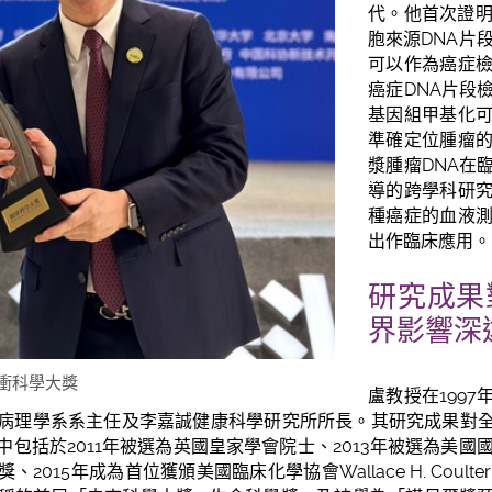
代。他首次證明
胞來源DNA片
可以作為癌症
癌症DNA片段
基因組甲基化
準確定位腫瘤
漿腫瘤DNA在
導的跨學科研
種癌症的血液
出作臨床應用。
研究成果
界影響深
衝科學大獎
盧教授在199
病理學系系主任及李嘉誠健康科學研究所所長。其研究成果對
包括於2011年被選為英國皇家學會院士、2013年被選為美國國
015年成為首位獲頒美國臨床化學協會Wallace H. Coult