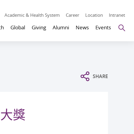
Academic & Health System
Career
Location
Intranet
Se
ch
Global
Giving
Alumni
News
Events
SHARE
學大獎