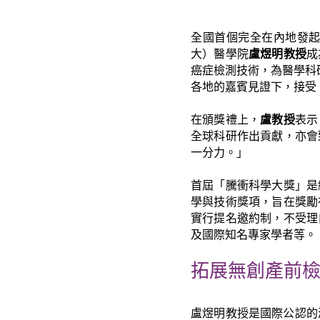
全國首個完全在內地發
大）醫學院
盧煜明教授
成
癌症檢測技術，為醫學科研
各地的嘉賓見證下，接受
在頒獎禮上，
盧教授
表示
全球科研作出貢獻，亦會
一分力。」
首屆「騰衝科學大獎」是
學與技術獎項，旨在獎勵
實行提名邀約制，不受理
及國際知名專家學者等。
拓展無創產前
盧煜明教授是國際公認的