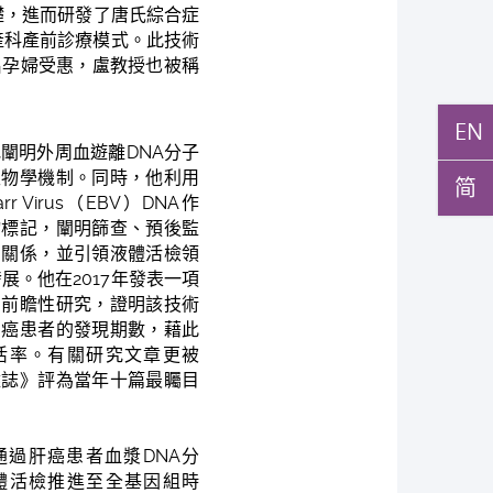
礎，進而研發了唐氏綜合症
產科產前診療模式。此技術
萬名孕婦受惠，盧教授也被稱
EN
闡明外周血遊離DNA分子
生物學機制。同時，他利用
简
arr Virus（EBV）DNA作
物標記，闡明篩查、預後監
的關係，並引領液體活檢領
展。他在2017年發表一項
的前瞻性研究，證明該技術
咽癌患者的發現期數，藉此
活率。有關研究文章更被
雜誌》評為當年十篇最矚目
通過肝癌患者血漿DNA分
體活檢推進至全基因組時