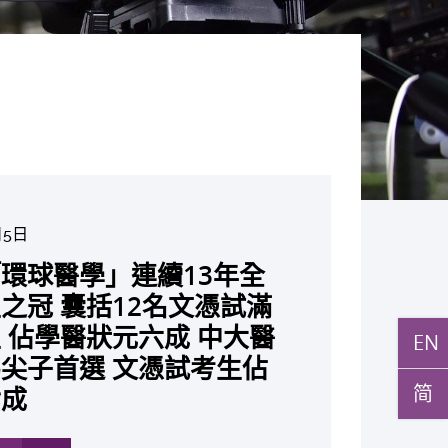
月5日
月10日
月10日
月10日
月7日
月29日
環球醫學」連續13年全
與多名全球專家共同牽頭跨
月27日
月22日
月17日
月5日
月2日
月19日
月14日
發「AI-OCT」系統助測
黃秀娟教授獲頒中國工程界
新設「香港中文大學鳳凰獎
新一站式PGT-Plus方案
之冠 囊括12名文憑試滿
研究 逾半晚期ALK陽性
現青光眼治療新靶點 小
成功拆解肝癌免疫治療耐藥
教授陳重娥獲頒「清野裕傑
聚逾200位區域專家 探討
張源津醫生成首位亞洲研究
取得「從實驗室到臨床應
立嶄新 ITECH醫療科技
斑水腫 假陽性轉介個案
榮譽「光華工程科技獎」
嘉許公開試狀元 鼓勵學
辨識傳統檢測中複雜基因異
 佔學醫狀元六成 中大醫
人七年無惡化 因特定基
證實可恢復七成視力 有
 揭一種免疫細胞具「除
獎」 成為本港首名學者
醫療保險如何推動全民健康
獲國際泌尿科權威獎項
究突破 初步證實GLP-1
台 推動健康經濟分析及
EN
成 縮短患者輪候診症時
今屆醫藥衞生領域唯一香港
走出課堂放眼世界 裝備
點」 降低人工受孕流產
尖子首選 文憑試考生佔
常而引起的肺癌有望變成
創嶄新神經保護療法
食」新功能助癌細胞耐藥性
亞洲糖尿病教研最高榮譽
K. Lattimer 講座獎
可改善嚴重中風康復情況
醫療
紀妙手仁醫
常妊娠風險
简
七成
病」 患者可與病共存
多
多
多
多
多
多
多