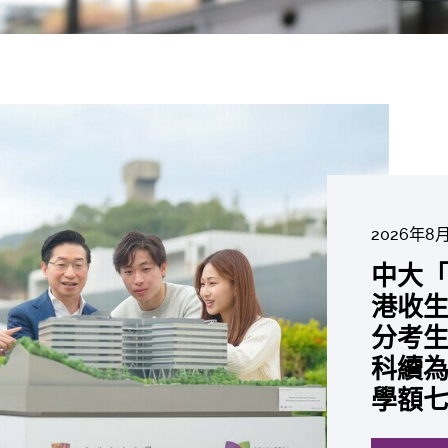
2026年8
2026年6
2026年7
2026年7
2026年7
2026年6
中大「
中大
2026年7
2026年6
2026年6
2026年6
2026年6
2026年5
2026年5
中大研
中大
中大
中大全
港收生
國肺癌
中大發
中大
中大
中大匯
中大
中大
中大成
糖尿黃
最高
學金」
精準
分考生
肺癌病
鼠實驗
性機制
出領袖
私人
員 榮
用」研
評估平
銳減六
成為
醫狀元
常「盲
科續為
因異
助開
廢餵
榮膺
覆蓋
John 
藥物
價值
間
學者
21世
及異
學額
「慢性
探索更
探索更
探索更
探索更
探索更
探索更
探索更