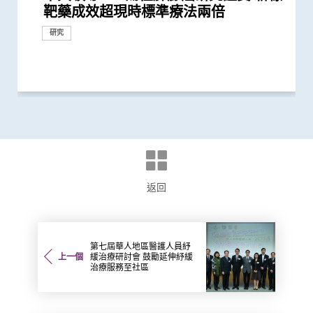
靶藥成效超現時標準療法兩倍
新典範
相比傳統治療 標靶治療可延長晚期非
療結合化療成效 為轉移性非小細胞肺
學府學者獲全球「腫瘤學巨人」稱譽
晚期肺癌病人存活期
研究 逾半晚期ALK陽性肺癌病人七年無
D3S-001抗癌成效 有效治療肺癌、結直
將血液中「中性粒細胞」轉化成新一代
Lorlatinib可成為ALK陽性晚期非小細
疫療法開發人工智能分析工具
共同領導全球首個 人體CRISPR基因編
成就獎」全球第一人將晚期肺癌治療
學路前瞻：從科學研究到臨床應用
教授就職演講「向肺癌宣戰」
揭一種免疫細胞具「除廢餵食」新功能
配方治療肝細胞癌 無惡化存活期顯著
藥性
重要角色 為肺癌帶來新的治療靶點
微波消融術治療肺轉移
及基因測試 實現「精準個人化治療」
性抗擊膽管癌
氣管鏡檢查手術 美國以外首例
死亡率冠絕全球
內鏡檢查的時間謎團
為假冒
首階段引入CAR-T治療血癌新方法
消融術」 無創治肺癌成亞太首例
「傑出癌症關顧團隊」獎項
航支氣管鏡」技術 實時影像追蹤及抽
咽癌病人有效
長肝癌患者無惡化存活期兩倍
破性結果有助發展個人化治療
小中風新藥物療法
發現及早評估與治療「小中風」可降低
化醫學領域上傑出成就
脈畸形
獎項及榮譽
研究
獎項及榮譽
小細胞肺癌患者的無惡化存活期逾一倍
癌患者開發新治療方案
表彰他推動全球肺癌研究及治療的傑...
惡化 因特定基因異常而引起的肺癌有...
腸癌、胰腺癌等多種實體腫瘤
抗癌療法
胞肺癌一線治療
輯治療肺癌臨床試驗 證實修改T細胞...
「個人化」 被譽為「腫瘤學傳奇」
助癌細胞耐藥性
延長一倍
為難治型兒童血癌患者帶來新希望
取微細病變組織 能診治少至2毫米...
七成中風風險
研究
研究
研究
研究
研究
研討會
研究
研究
外科創新技術
研究
外科創新技術
研究
研究
回應
研究
外科創新技術
獎項及榮譽
研究
研究
研究
研究
獎項及榮譽
臨床服務
研究
研究
獎項及榮譽
研究
研究
研究
研究
研究
獎項及榮譽
研究
研究
研究
外科創新技術
研究
返回
第七屆華人地區醫護人員紓
上一個
緩治療研討會 鼓勵延伸紓緩
治療服務至社區