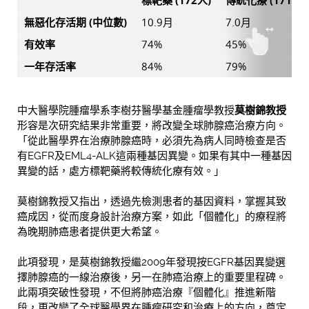
標靶藥
(172人)
傳統化療
(171人)
無惡化存活期
(中位數)
10.9月
7.0月
有效率
74%
45%
一年存活率
84%
79%
中大醫學院腫瘤學系李樹芬醫學基金腫瘤學教授
莫樹錦教授
形容是次研究結果非常重要，將改變全球肺腺癌治療方向。
「從此醫學界在治療肺腺癌時，必須先為病人同時檢查是否
有EGFR及EML4-ALK這兩種基因異變。如果有其中一種基因
異變的話，處方標靶藥將較傳統化療有效。」
莫樹錦教授又指出，透過先檢測患者的基因資料，掌握其致
癌成因，從而度身設計治療方案，如此「個體化」的療程將
為晚期肺癌患者提供更大希望。
此項發現，是莫樹錦教授繼2009年發現按EGFR基因異變選
擇肺腺癌的一線治療後，另一在肺癌治療上的重要里程碑。
此兩項突破性發現，不但將肺癌治療『個體化』推進新階
段，更改變了全球醫學界在腫瘤研究和治療上的方向，奠定