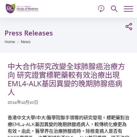
d
Skip
Searc
to
Tog
main
me
Start
content
main
Press Releases
content
Home
News
中大合作研究改變全球肺腺癌治療方
向 研究證實標靶藥較有效治療出現
EML4-ALK基因異變的晚期肺腺癌病
人
2014年12月10日
香港中文大學(中大)醫學院聯手領導的研究發現，標靶藥對治
療EML4-ALK基因異變的晚期肺腺癌病人，較傳統化療更為
有效。由此，醫學界在治療肺腺癌時，除檢查病人是否有