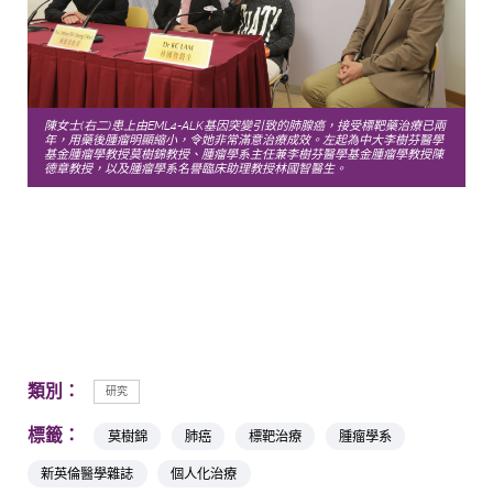
陳女士(右二)患上由EML4-ALK基因突變引致的肺腺癌，接受標靶藥治療已兩
年，用藥後腫瘤明顯縮小，令她非常滿意治療成效。左起為中大李樹芬醫學
基金腫瘤學教授莫樹錦教授、腫瘤學系主任兼李樹芬醫學基金腫瘤學教授陳
德章教授，以及腫瘤學系名譽臨床助理教授林國智醫生。
類別：
研究
標籤：
莫樹錦
肺癌
標靶治療
腫瘤學系
新英倫醫學雜誌
個人化治療