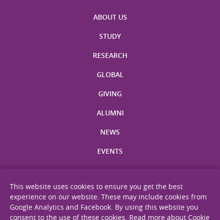
ABOUT US
STUDY
RESEARCH
GLOBAL
GIVING
ALUMNI
NEWS
EVENTS
This website uses cookies to ensure you get the best
experience on our website. These may include cookies from
Google Analytics and Facebook. By using this website you
consent to the use of these cookies.
Read more about Cookie
Site Map
Privacy Statement
Disclaimer
Web Accessibility