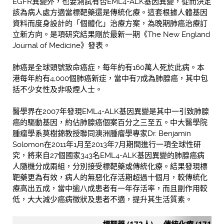
EGFR異變外，也要測試有否EML4-ALK基因異變，從而決定
該為病人處方適當標靶藥還是傳統化療。這套根據人體基因
資料而度身設計的「個體化」治療方案，為晚期肺癌治療訂
立新方向。是項研究結果剛於最新一期《The New England
Journal of Medicine》發表。
肺癌是全球頭號致命癌症，每年約有160萬人死於此病。本
港每年約有4,000個肺癌新症，當中有7成為肺腺癌，其中包
括不少女性及非吸煙人士。
醫學界在2007年發現EML4-ALK基因異變是其中一引致肺腺
癌的驅動基因，約佔肺腺癌個案百分之三至五。中大醫學院
腫瘤學系莫樹錦教授聯同澳洲腫瘤學專家Dr. Benjamin
Solomon在2011年1月至2013年7月期間進行一項全球性研
究，將來自27個國家343名EML4-ALK基因異變的肺腺癌病
人隨機分成兩組，分別接受標靶藥或傳統化療。結果發現標
靶藥更為有效，病人的無惡化存活期超過十個月，較傳統化
療高出五成，當中逾八成患者有一年存活率，而且副作用較
低，大大減少癌病徵狀及患者不適，提升其生活質素。