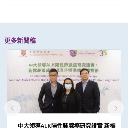
更多新聞稿
中大領導ALK陽性肺腺癌研究證實 新標
中大率國際研究 訂治療肺癌基因變異
中大醫學院與國際肺癌研究團隊發現
中大醫學院與國際肺癌團隊測試免疫治
中大醫學院莫樹錦教授成首位來自亞洲
中大證新治療方案較常規治療有效延長
中大研究獲世界頂尖醫學期刊推崇
中大與多名全球專家共同牽頭跨國肺癌
中大領導國際研究證實內地研發藥物
中大醫學院成功破解肺癌免疫抑制關鍵
中大與國際團隊領導肺癌研究 證實
中大醫學院聯同韓國知名學府為肺癌免
中大醫學院與四川大學華西臨床醫學院
莫樹錦教授獲歐洲腫瘤學會頒發「終身
基因解碼成就「個人化醫學」 未來醫
中大李樹芬醫學基金腫瘤學教授莫樹錦
中大成功拆解肝癌免疫治療耐藥性機制
中大研發經動脈碘栓塞化療無水新藥物
中大醫學院研發mRNA藥物治療鼻咽癌
中大醫學院研究應對肝癌免疫治療的抗
中大發現造血調節因子在腫瘤微環境的
中大完成全球首例機械人輔助支氣管鏡
中大卓越兒童健康研究所成功結合藥物
中大研發嶄新治療組合 帶領亞洲策略
中大成功完成混合手術室機械人輔助支
中大醫學院發現東亞地區肺癌發病率及
中大拆解為急性上消化道出血患者進行
澄清 -- 聲稱為莫樹錦教授署名文章証實
中大將開展最新「細胞治療」臨床研究
中大成功應用混合手術室「經氣管微波
中大腫瘤學系獲國際肺癌研究協會頒發
中大利用「混合手術室」結合「電磁導
中大率跨國研究證實免疫療法對晚期鼻
中大研究證「消融化療栓塞術」有效延
中大兩研究獲國家科學技術獎勵
中大成功破解鼻咽癌全基因組圖譜 突
中大與全球30多國專家合作研究 發現
中大與多國中風專家領導一項全球研究
盧煜明教授獲國際獎項 表揚其在個人
中大證實無創性手術能有效治療腦動靜