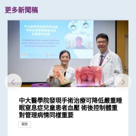
更多新聞稿
中大醫學院發現手術治療可降低嚴重睡
中大證實以鼻紙條採集鼻液樣本檢測新
中大研究發現本港四成青少年睡眠不足
本港兒童疫情期間生活習慣全線失守
中大醫學院研究指幼兒成為新冠病毒
中大建議所有孕婦作口服葡萄糖耐量測
中大研究證輪狀病毒疫苗對香港兒童非
中大研發新型抗病毒分子骨架 有助研
中大研究發現11種與蟹過敏相關的致敏
中大醫學院建立「魚類過敏階梯」系統
中大研究證實其研發的口服微囊鎖活菌
中大兒童急性淋巴細胞白血病全國性多
中大醫學院研究發現11種與蝦敏感相關
中大破解全球最全面的「美國曱甴」基
中大卓越兒童健康研究所成功結合藥物
中大研究揭開蟎蟲進化史 有助加強預
中大醫學院證實「嗜鹼性粒細胞活化測
中大研究發現半數受訪兒童癌症康復者
中大醫學院研究發現鯇魚為本港魚類過
中大研究發現田園生活有助預防兒童罹
中大將開展最新「細胞治療」臨床研究
中大設計的介入措施有效提升本地幼童
「香港中文大學卓越兒童健康研究所」
中大就七種常見呼吸道病毒進行全港首
中大再獲夏約書孤兒症基金會支持新生
中大領導團隊全球率先破解粉塵蟎基因
中大研究指出大部分在學青少年睡眠不
中大展開全港睡眠健康教育及改善計劃
中大率先為內地地貧病童進行磁共振鐵
中大發現本港學童便秘與家庭及環境因
眠窒息症兒童患者血壓 術後控制體重
冠肺炎安全、簡易及準確度高 適用於
增患心血管病風險
疫下兒童超重和肥胖比率增近兩倍 疫
「隱形傳播者」的風險不容忽視 病毒
試 全港兩成孕婦患妊娠糖尿 研究發現
常有效
發安全高效藥物應付病毒變異
原 有助精準過敏診斷 皇帝蟹不是真正
為魚過敏患者提供循證的個人化戒口建
微生態配方SIM03 有效紓緩兒童濕疹
中心研究 證實新生物標誌物助預測復
的致敏原 有助推動食物敏感精準診斷
因組圖譜 揭示曱甴新型致敏原 有助開
及基因測試 實現「精準個人化治療」
防、診斷和治療常見的蟎過敏
試」 能準確診斷蝦敏感 表現更勝常規
曾使用替代補充療法 或存在「藥療相
敏的主要源頭 新致敏原「小清蛋白
患哮喘
首階段引入CAR-T治療血癌新方法
流感疫苗接種率
正式成立 結合全球跨學科力量 促進兒
個流行病學分析 發現「呼吸道合胞病
兒篩查服務 新增「先天性腎上腺皮質
組 為吸入性過敏疾病提供診斷及治療
足
建立健康睡眠及健康校園生活
質評估 有效減低死亡風險
素息息相關
對管理病情同樣重要
不同年齡層 提倡廣泛使用以達更佳疫...
後抗拒「重回正軌」
載量及帶活性病毒的比例偏高 持續帶...
其子女糖尿病風險為同齡兒童3倍
的「蟹」 具獨有致敏原
議
改善患者生活質素
發風險 提供治療新策略
發精準免疫治療
為難治型兒童血癌患者帶來新希望
測試
互作用」風險
Cten i 1」有助提升診斷準確度
童健康和福祉
毒」及「甲型流感」為兩大致命病毒
增生症」檢測
新方向
研究
研究
研究
研究
研究
研究
研究
研究
健康推廣計劃
健康推廣計劃
臨床服務
研究
研究
研究
研究
研究
研究
研究
研究
研究
研究
研究
研究
研究
研究
研究
健康推廣計劃
研究
捐款
研究