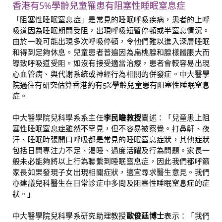
香港有5%學齡兒童罹患有阻塞性睡眠窒息症
「阻塞性睡眠窒息症」是常見的睡眠呼吸疾病，患者的上呼
吸道因為睡眠期間受阻，出現呼吸短暫停頓或半窒息情況。
由於一晚可能出現多次呼吸停頓，令他們難以進入深層睡眠
和得到足夠休息。兒童患者普遍因為扁桃腺和腺樣體脹大而
導致呼吸道受阻。如沒有接受適當治療，患者會較容易出現
心血管病、與代謝系統或神經行為相關的併發症。中大醫學
院過往有研究估算香港約有5%學齡兒童患有阻塞性睡眠窒息
症。
中大醫學院兒科學系系主任
李民瞻教授
闡述：「兒童患上阻
塞性睡眠窒息症雖然不罕見，但不容易被察覺。打鼻鼾、夜
汗、睡眠時張開口呼吸都是常見的睡眠窒息症狀，其他症狀
包括日間專注力不足、渴睡、過度活躍及行為問題。家長一
般未必能夠將以上行為聯繫到睡眠窒息症，因此我們都呼籲
家長如果發現子女出現相關症狀，適宜尋求醫生意見。我們
亦建議兒科醫生在日常診症中多問及阻塞性睡眠窒息症的症
狀。」
中大醫學院兒科學系研究助理教授
歐俊廷博士
表示：「我們