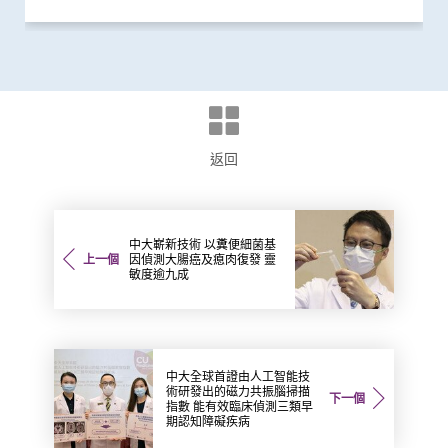
返回
中大嶄新技術 以糞便細菌基
上一個
因偵測大腸癌及瘜肉復發 靈
敏度逾九成
中大全球首證由人工智能技
術研發出的磁力共振腦掃描
下一個
指數 能有效臨床偵測三類早
期認知障礙疾病