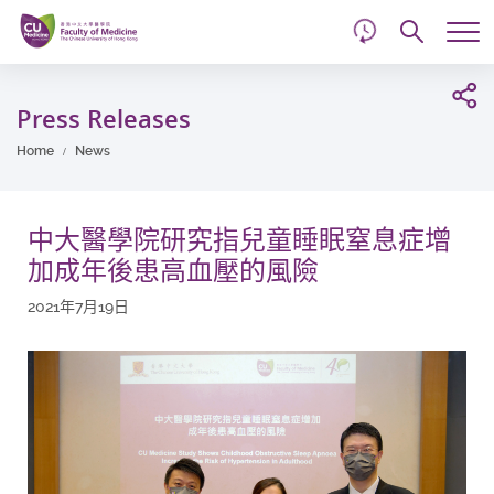
d
Skip
Searc
to
Tog
main
me
Start
content
main
Press Releases
content
Home
News
中大醫學院研究指兒童睡眠窒息症增
加成年後患高血壓的風險
2021年7月19日