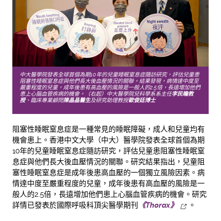
中大醫學院發表全球首個為期10年的兒童睡眠窒息症隨訪研究，評估兒童患
阻塞性睡眠窒息症與他們長大後血壓情況的關聯。結果發現，病情達中度至
嚴重程度的兒童，成年後患有高血壓的風險是一般人的2.5倍，長遠增加他們
患上心腦血管疾病的機會。（右起）中大醫學院兒科學系系主任
李民瞻教
授
、臨床專業顧問
陳晶晶醫生
及研究助理教授
歐俊廷博士
阻塞性睡眠窒息症是一種常見的睡眠障礙，成人和兒童均有
機會患上。香港中文大學（中大）醫學院發表全球首個為期
10年的兒童睡眠窒息症隨訪研究，評估兒童患阻塞性睡眠窒
息症與他們長大後血壓情況的關聯。研究結果指出，兒童阻
塞性睡眠窒息症是成年後患高血壓的一個獨立風險因素。病
情達中度至嚴重程度的兒童，成年後患有高血壓的風險是一
般人的2.5倍，長遠增加他們患上心腦血管疾病的機會。研究
詳情已發表於國際呼吸科頂尖醫學期刊
《Thorax》
。