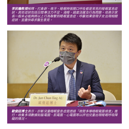
李民瞻教授
解釋，打鼻鼾、夜汗、睡眠時張開口呼吸都是常見的睡眠窒息症
狀，其他症狀包括日間專注力不足、渴睡、過度活躍及行為問題。他表示家
長一般未必能夠將以上行為聯繫到睡眠窒息症，呼籲如果發現子女出現相關
症狀，宜盡快尋求醫生意見。
歐俊廷博士
表示，診斷兒童睡眠窒息症是透過「夜間多導睡眠電圖檢查」進
行，收集多項數據如腦電圖、肌電圖、心電圖等以評估兒童出現睡眠呼吸障
礙的情況。