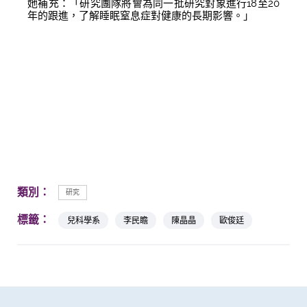
她補充：「研究團隊將會為同一批研究對象進行18至20
年的跟進，了解睡眠窒息症對健康的長期影響。」
類別：
研究
標籤：
兒科學系
李民瞻
陳晶晶
歐俊廷