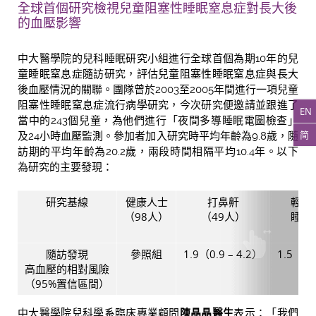
全球首個研究檢視兒童阻塞性睡眠窒息症對長大後
的血壓影響
中大醫學院的兒科睡眠研究小組進行全球首個為期10年的兒
童睡眠窒息症隨訪研究，評估兒童阻塞性睡眠窒息症與長大
後血壓情況的關聯。團隊曾於2003至2005年間進行一項兒童
阻塞性睡眠窒息症流行病學研究，今次研究便邀請並跟進了
EN
當中的243個兒童，為他們進行「夜間多導睡眠電圖檢查」
简
及24小時血壓監測。參加者加入研究時平均年齡為9.8歲，隨
訪期的平均年齡為20.2歲，兩段時間相隔平均10.4年。以下
為研究的主要發現：
研究基線
健康人士
打鼻鼾
輕度
（98人）
（49人）
睡眠
（7
隨訪發現
參照組
1.9（0.9 – 4.2）
1.5（0.
高血壓的相對風險
（95%置信區間）
中大醫學院兒科學系臨床專業顧問
陳晶晶醫生
表示：「我們