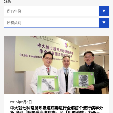
分类
年
分
类
类
别
分
类
2016年2月4日
中大就七种常见呼吸道病毒进行全港首个流行病学分
析 发现「呼吸道合胞病毒」及「甲型流感」为两大