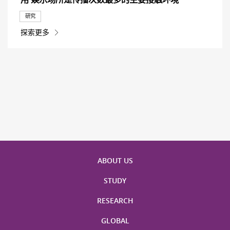
研究
探索更多
ABOUT US
STUDY
RESEARCH
GLOBAL