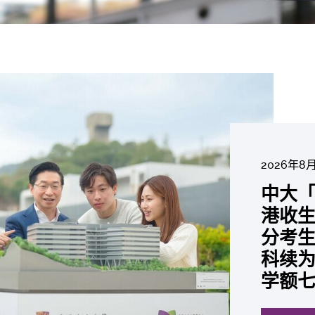
2026年8
2026年6
2026年7月2
2026年7
2026年7
2026年7
2026年6
中大「
中大
2026年6
2026年6
2026年6
2026年6
2026年5
2026年5
中大研
中大
中大
中大全
港收生
国肺癌
中大发
中大
中大
中大汇
中大
中大
糖尿黄
最高
学金」
精准
分考生
肺癌病
鼠实验
性机制
出领袖
私人
员 荣
用」研
锐减六
成为
医状元
常「盲
科续为
因异
助开
废喂
荣膺
覆盖
John 
药物
间
学者
21世
及异
学额
「慢性
探索更
探索更
探索更
探索更
探索更
探索更