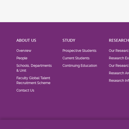
ABOUT US
STUDY
RESEARC
Overview
Prospective Students
Our Researc
People
Current Students
Research Ex
Schools, Departments
Continuing Education
Our Researc
& Unit
Research Ar
Faculty Global Talent
Research Inf
Recruitment Scheme
Contact Us