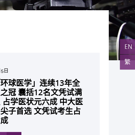
EN
繁
月5日
月10日
7日
月10日
月10日
月7日
月29日
环球医学」连续13年全
与多名全球专家共同牵头跨
月22日
月17日
月5日
月2日
月19日
月14日
中大成立崭新 ITECH医疗科技
发「AI-OCT」系统助测
黄秀娟教授获颁中国工程界
新设「香港中文大学凤凰奖
新一站式PGT-Plus方案
之冠 囊括12名文凭试满
研究 逾半晚期ALK阳性
现青光眼治疗新靶点 小
成功拆解肝癌免疫治疗耐药
教授陈重娥获颁「清野裕杰
聚逾200位区域专家 探讨
张源津医生成首位亚洲研究
取得「从实验室到临床应
评估平台 推动健康经济分析及
斑水肿 假阳性转介个案
荣誉「光华工程科技奖」
嘉许公开试状元 鼓励学
辨识传统检测中复杂基因异
 占学医状元六成 中大医
人七年无恶化 因特定基
证实可恢复七成视力 有
 揭一种免疫细胞具「除
奖」 成为本港首名学者
医疗保险如何推动全民健康
获国际泌尿科权威奖项
究突破 初步证实GLP-1
价值医疗
成 缩短患者轮候诊症时
今届医药衞生领域唯一香港
走出课堂放眼世界 装备
点」 降低人工受孕流产
尖子首选 文凭试考生占
常而引起的肺癌有望变成
创崭新神经保护疗法
食」新功能助癌细胞耐药性
亚洲糖尿病教研最高荣誉
K. Lattimer 讲座奖
可改善严重中风康复情况
纪妙手仁医
常妊娠风险
七成
病」 患者可与病共存
多
多
多
多
多
多