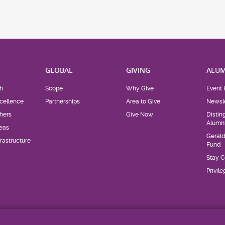
H
GLOBAL
GIVING
ALUM
h
Scope
Why Give
Event 
cellence
Partnerships
Area to Give
Newsle
hers
Give Now
Distin
Alumn
eas
Geral
rastructure
Fund
Stay 
Privil