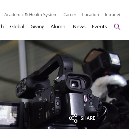
Academic & Health System
Career
Location
Intranet
Se
ch
Global
Giving
Alumni
News
Events
SHARE