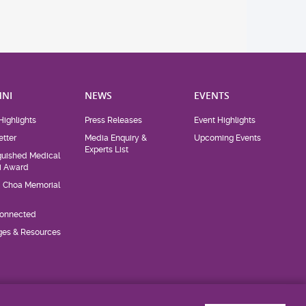
NI
NEWS
EVENTS
Highlights
Press Releases
Event Highlights
tter
Media Enquiry &
Upcoming Events
Experts List
guished Medical
i Award
d Choa Memorial
Connected
eges & Resources