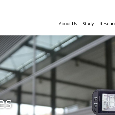
About Us
Study
Resear
es