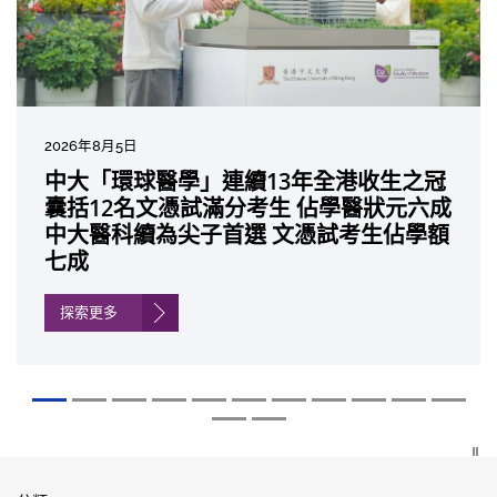
2026年7月27日
2026年8月5日
2026年7月10日
2026年7月10日
2026年7月7日
2026年6月29日
2026年6月22日
2026年6月17日
2026年6月10日
2026年6月5日
2026年6月2日
2026年5月19日
2026年5月14日
中大成立嶄新 ITECH醫療科技評估平台 推
中大「環球醫學」連續13年全港收生之冠
中大研發「AI-OCT」系統助測糖尿黃斑水
中大黃秀娟教授獲頒中國工程界最高榮譽
中大新設「香港中文大學鳳凰獎學金」嘉
中大全新一站式PGT-Plus方案 精準辨識
中大發現青光眼治療新靶點 小鼠實驗證實
中大成功拆解肝癌免疫治療耐藥性機制 揭
中大與多名全球專家共同牽頭跨國肺癌研
中大教授陳重娥獲頒「清野裕傑出領袖
中大匯聚逾200位區域專家 探討私人醫療
中大張源津醫生成首位亞洲研究員 榮獲國
中大取得「從實驗室到臨床應用」研究突
動健康經濟分析及價值醫療
囊括12名文憑試滿分考生 佔學醫狀元六成
腫 假陽性轉介個案銳減六成 縮短患者輪
「光華工程科技獎」 成為今屆醫藥衞生領
許公開試狀元 鼓勵學醫狀元走出課堂放眼
傳統檢測中複雜基因異常「盲點」 降低人
可恢復七成視力 有助開創嶄新神經保護療
一種免疫細胞具「除廢餵食」新功能助癌
究 逾半晚期ALK陽性肺癌病人七年無惡化
獎」 成為本港首名學者榮膺亞洲糖尿病教
保險如何推動全民健康覆蓋
際泌尿科權威獎項John K. Lattimer 講座
破 初步證實GLP-1藥物可改善嚴重中風康
中大醫科續為尖子首選 文憑試考生佔學額
候診症時間
域唯一香港學者
世界 裝備21世紀妙手仁醫
工受孕流產及異常妊娠風險
法
細胞耐藥性
因特定基因異常而引起的肺癌有望變成
研最高榮譽
獎
復情況
七成
「慢性病」 患者可與病共存
探索更多
探索更多
探索更多
探索更多
探索更多
探索更多
探索更多
探索更多
探索更多
探索更多
探索更多
探索更多