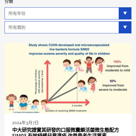
分類
年
分
類
類
別
分
類
2024年3月7日
中大研究證實其研發的口服微囊鎖活菌微生態配方
SIM03 有效紓緩兒童濕疹 改善患者生活質素