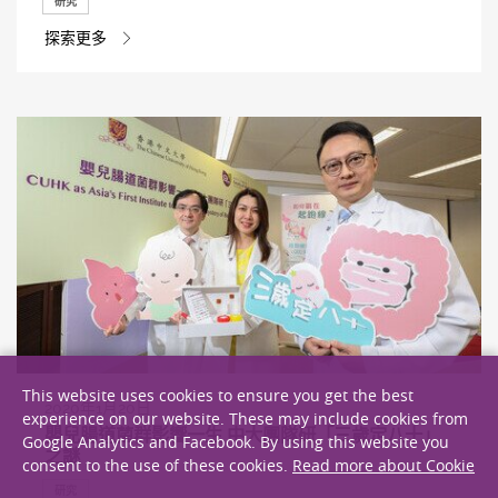
研究
探索更多
This website uses cookies to ensure you get the best
2020年1月20日
experience on our website. These may include cookies from
嬰兒腸道菌群影響一生 中大團隊研「三歲定八十」
Google Analytics and Facebook. By using this website you
之謎
consent to the use of these cookies.
Read more about Cookie
研究