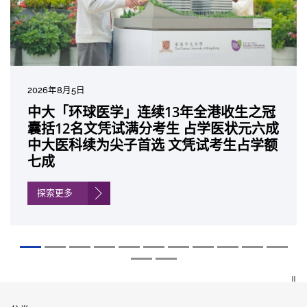
2026年8月5日
2026年7月10日
2026年7月10日
2026年7月7日
2026年6月29日
2026年6月22日
2026年6月17日
2026年6月10日
2026年6月5日
2026年6月2日
2026年5月19日
2026年5月14日
中大「环球医学」连续13年全港收生之冠
中大研发「AI-OCT」系统助测糖尿黄斑水
中大黄秀娟教授获颁中国工程界最高荣誉
中大新设「香港中文大学凤凰奖学金」嘉
中大全新一站式PGT-Plus方案 精准辨识
中大发现青光眼治疗新靶点 小鼠实验证实
中大成功拆解肝癌免疫治疗耐药性机制 揭
中大与多名全球专家共同牵头跨国肺癌研
中大教授陈重娥获颁「清野裕杰出领袖
中大汇聚逾200位区域专家 探讨私人医疗
中大张源津医生成首位亚洲研究员 荣获国
中大取得「从实验室到临床应用」研究突
囊括12名文凭试满分考生 占学医状元六成
肿 假阳性转介个案锐减六成 缩短患者轮
「光华工程科技奖」 成为今届医药衞生领
许公开试状元 鼓励学医状元走出课堂放眼
传统检测中复杂基因异常「盲点」 降低人
可恢复七成视力 有助开创崭新神经保护疗
一种免疫细胞具「除废喂食」新功能助癌
究 逾半晚期ALK阳性肺癌病人七年无恶化
奖」 成为本港首名学者荣膺亚洲糖尿病教
保险如何推动全民健康覆盖
际泌尿科权威奖项John K. Lattimer 讲座
破 初步证实GLP-1药物可改善严重中风康
中大医科续为尖子首选 文凭试考生占学额
候诊症时间
域唯一香港学者
世界 装备21世纪妙手仁医
工受孕流产及异常妊娠风险
法
细胞耐药性
因特定基因异常而引起的肺癌有望变成
研最高荣誉
奖
复情况
七成
「慢性病」 患者可与病共存
探索更多
探索更多
探索更多
探索更多
探索更多
探索更多
探索更多
探索更多
探索更多
探索更多
探索更多
探索更多