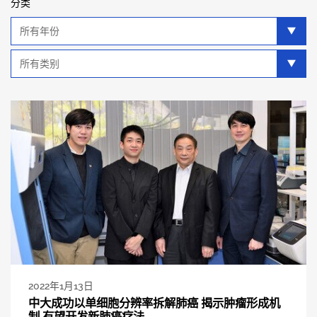
分类
年
分
类
类
别
分
类
2022年1月13日
中大成功以单细胞分辨率拆解肺癌 揭示肿瘤形成机
制 有望开发新肺癌疗法