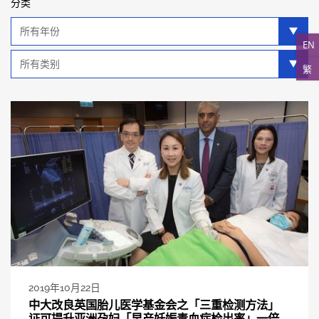
分类
年
分
EN
类
类
繁
别
分
类
2019年10月22日
中大改良英国胎儿医学基金会之「三重检测方法」
证可提升亚洲孕妇「早产妊娠毒血症检出率」一倍