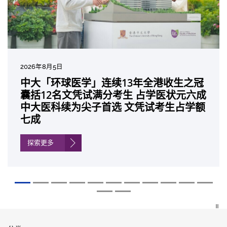
2026年8月5日
2026年7月10日
2026年7月10日
2026年7月7日
2026年6月29日
2026年6月22日
2026年6月17日
2026年6月10日
2026年6月5日
2026年6月2日
2026年5月19日
2026年5月14日
中大「环球医学」连续13年全港收生之冠
中大研发「AI-OCT」系统助测糖尿黄斑水
中大黄秀娟教授获颁中国工程界最高荣誉
中大新设「香港中文大学凤凰奖学金」嘉
中大全新一站式PGT-Plus方案 精准辨识
中大发现青光眼治疗新靶点 小鼠实验证实
中大成功拆解肝癌免疫治疗耐药性机制 揭
中大与多名全球专家共同牵头跨国肺癌研
中大教授陈重娥获颁「清野裕杰出领袖
中大汇聚逾200位区域专家 探讨私人医疗
中大张源津医生成首位亚洲研究员 荣获国
中大取得「从实验室到临床应用」研究突
囊括12名文凭试满分考生 占学医状元六成
肿 假阳性转介个案锐减六成 缩短患者轮
「光华工程科技奖」 成为今届医药衞生领
许公开试状元 鼓励学医状元走出课堂放眼
传统检测中复杂基因异常「盲点」 降低人
可恢复七成视力 有助开创崭新神经保护疗
一种免疫细胞具「除废喂食」新功能助癌
究 逾半晚期ALK阳性肺癌病人七年无恶化
奖」 成为本港首名学者荣膺亚洲糖尿病教
保险如何推动全民健康覆盖
际泌尿科权威奖项John K. Lattimer 讲座
破 初步证实GLP-1药物可改善严重中风康
中大医科续为尖子首选 文凭试考生占学额
候诊症时间
域唯一香港学者
世界 装备21世纪妙手仁医
工受孕流产及异常妊娠风险
法
细胞耐药性
因特定基因异常而引起的肺癌有望变成
研最高荣誉
奖
复情况
七成
「慢性病」 患者可与病共存
探索更多
探索更多
探索更多
探索更多
探索更多
探索更多
探索更多
探索更多
探索更多
探索更多
探索更多
探索更多