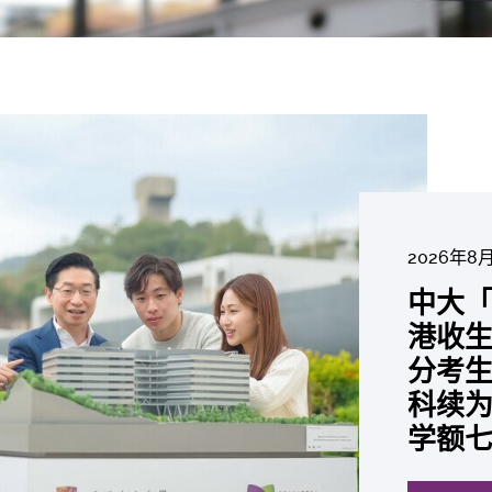
2026年8
2026年6
2026年7
2026年7
2026年7
2026年6
中大「
中大
2026年7
2026年6
2026年6
2026年6
2026年6
2026年5
2026年5
中大研
中大
中大
中大全
港收生
国肺癌
中大发
中大
中大
中大汇
中大
中大
中大成
糖尿黄
最高
学金」
精准
分考生
肺癌病
鼠实验
性机制
出领袖
私人
员 荣
用」研
评估平
锐减六
成为
医状元
常「盲
科续为
因异
助开
废喂
荣膺
覆盖
John 
药物
价值
间
学者
21世
及异
学额
「慢性
探索更
探索更
探索更
探索更
探索更
探索更
探索更