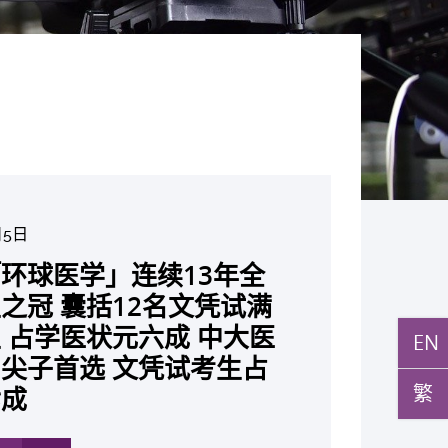
月5日
月10日
月10日
月10日
月7日
月29日
环球医学」连续13年全
与多名全球专家共同牵头跨
月27日
月22日
月17日
月5日
月2日
月19日
月14日
发「AI-OCT」系统助测
黄秀娟教授获颁中国工程界
新设「香港中文大学凤凰奖
新一站式PGT-Plus方案
之冠 囊括12名文凭试满
研究 逾半晚期ALK阳性
现青光眼治疗新靶点 小
成功拆解肝癌免疫治疗耐药
教授陈重娥获颁「清野裕杰
聚逾200位区域专家 探讨
张源津医生成首位亚洲研究
取得「从实验室到临床应
立崭新 ITECH医疗科技
斑水肿 假阳性转介个案
荣誉「光华工程科技奖」
嘉许公开试状元 鼓励学
辨识传统检测中复杂基因异
 占学医状元六成 中大医
人七年无恶化 因特定基
证实可恢复七成视力 有
 揭一种免疫细胞具「除
奖」 成为本港首名学者
医疗保险如何推动全民健康
获国际泌尿科权威奖项
究突破 初步证实GLP-1
台 推动健康经济分析及
EN
成 缩短患者轮候诊症时
今届医药衞生领域唯一香港
走出课堂放眼世界 装备
点」 降低人工受孕流产
尖子首选 文凭试考生占
常而引起的肺癌有望变成
创崭新神经保护疗法
食」新功能助癌细胞耐药性
亚洲糖尿病教研最高荣誉
K. Lattimer 讲座奖
可改善严重中风康复情况
医疗
纪妙手仁医
常妊娠风险
繁
七成
病」 患者可与病共存
多
多
多
多
多
多
多