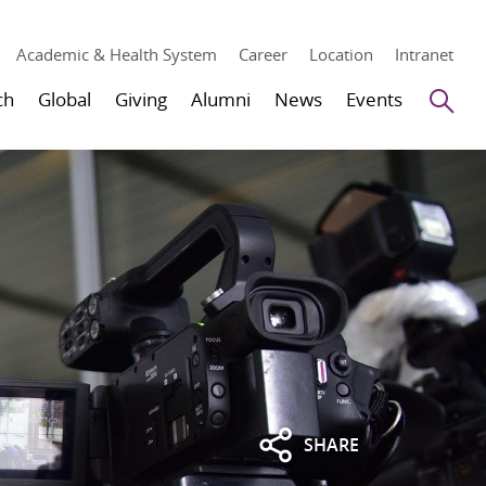
Academic & Health System
Career
Location
Intranet
Se
ch
Global
Giving
Alumni
News
Events
SHARE