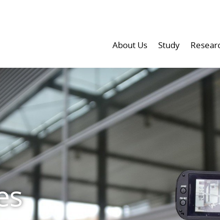
About Us
Study
Resear
es