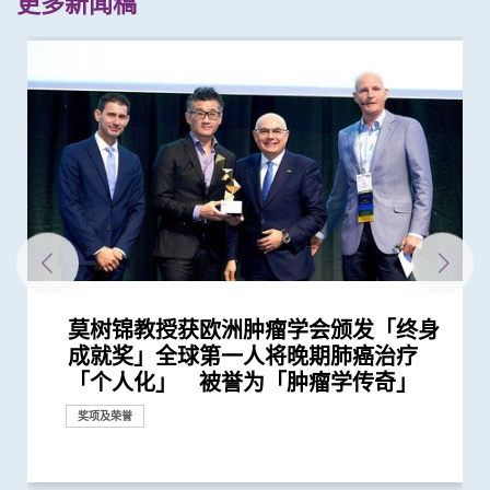
更多新闻稿
莫树锦教授获欧洲肿瘤学会颁发「终身
中大研究获世界顶尖医学期刊推崇
中大教授成为全球首位华人获颁「世界
中大与多名全球专家共同牵头跨国肺癌
中大教授陈重娥获颁「清野裕杰出领袖
中大张源津医生成首位亚洲研究员 荣
中大领导国际研究证实内地研发药物
中大医学院与国际肺癌团队测试免疫治
中大与国际团队领导肺癌研究 证实
中大医学院联同韩国知名学府为肺癌免
中大医学院马青云教授获亚洲糖尿病研
中大医学院莫树锦教授成首位来自亚洲
中大医学院卢煜明教授荣获有「科学界
中大医学院与四川大学华西临床医学院
「全球20位顶尖转化研究科学家」 中
中大医学院两名杰出学者 获裘槎基金
澄清 -- 声称为莫树锦教授署名文章证实
中大医学院陈重娥教授获颁国际奖项以
陈家亮教授成首位华人获颁「美国肠胃
中大肿瘤学系获国际肺癌研究协会颁发
中大卢煜明教授再度获选「全球20位顶
中大证新治疗方案较常规治疗有效延长
中大医学院两教授齐获「药明康德生命
中大领导ALK阳性肺腺癌研究证实 新标
中大卢煜明教授获颁首届「未来科学大
中大率国际研究 订治疗肺癌基因变异
中大卢煜明教授荣获被喻为诺贝尔奖预
中大卢煜明教授荣获有「中国诺贝尔」
中大与全球30多国专家合作研究 发现
中大与多国中风专家领导一项全球研究
中大蓝辉耀教授慢性肾病研究获颁中华
中大筛查发现每三名社区长者就有一人
中大卢煜明教授成世界首位华人获美国
中大医学院李子芬教授荣膺美国护理科
中大医科生勇夺英国文化协会「科学一
卢煜明教授获国际奖项 表扬其在个人
中大合作研究改变全球肺腺癌治疗方向
中大研究发现新一代口服薄血药助亚洲
中大李树芬医学基金肿瘤学教授莫树锦
中大公布小中风的最新药物治疗方法
中大四科研项目荣获国家教育部高等学
中大证实体外反搏法有效增加缺血性中
中大三名学者获颁本年度裘槎基金会优
成就奖」全球第一人将晚期肺癌治疗
中风组织主席中风贡献奖」 全球首创
研究 逾半晚期ALK阳性肺癌病人七年无
奖」 成为本港首名学者荣膺亚洲糖尿
获国际泌尿科权威奖项John K.
D3S-001抗癌成效 有效治疗肺癌、结直
疗结合化疗成效 为转移性非小细胞肺
Lorlatinib可成为ALK阳性晚期非小细
疫疗法开发人工智能分析工具
究协会表扬研究成就及贡献
学府学者获全球「肿瘤学巨人」称誉
奥斯卡」之称的「科学突破奖」
共同领导全球首个人体CRISPR基因编
大占二席 唯一上榜香港学府 卢煜明教
会颁发「裘槎优秀医学科研者奖2020」
为假冒
表扬在糖尿病研究及治理的卓越贡献
科医学院国际领袖大奖」
「杰出癌症关顾团队」奖项
尖转化研究科学家」
晚期肺癌病人存活期
化学研究奖」
靶药成效超现时标准疗法两倍
奖」 从事产前检测研究逾廿载 「科
新典范
测指标的「汤森路透引文桂冠奖」
之称的「未来科学大奖－生命科学奖」
小中风新药物疗法
发现及早评估与治疗「小中风」可降低
医学科技奖一等奖
患脑小血管病 藉世界中风日呼吁及早
临床化学协会Wallace H. Coulter讲学
学院院士
叮」比赛香港区冠军 将赴英出战国际
化医学领域上杰出成就
研究证实标靶药较有效治疗出现EML4-
房颤患者预防中风成效更佳
教授就职演讲「向肺癌宣战」
校科学研究优秀成果奖 为本港院校之
风者的脑血流供应
秀科研者奖
奖项及荣誉
研究
「个人化」 被誉为「肿瘤学传奇」
「脉磁激法」助中风患者复修脑部功...
恶化 因特定基因异常而引起的肺癌...
病教研最高荣誉
Lattimer 讲座奖
肠癌、胰腺癌等多种实体肿瘤
癌患者开发新治疗方案
胞肺癌一线治疗
表彰他推动全球肺癌研究及治疗的杰...
辑治疗肺癌临床试验 证实修改T细胞...
授连续第三年获选
学是我生命中不可分割的一部分」
七成中风风险
预防
奖
总决赛
ALK基因异变的晚期肺腺癌病人
冠
研究
奖项及荣誉
奖项及荣誉
奖项及荣誉
回应
奖项及荣誉
奖项及荣誉
奖项及荣誉
奖项及荣誉
研究
奖项及荣誉
研究
研究
奖项及荣誉
奖项及荣誉
研究
奖项及荣誉
奖项及荣誉
奖项及荣誉
研究
研讨会
研究
奖项及荣誉
奖项及荣誉
奖项及荣誉
研究
奖项及荣誉
奖项及荣誉
研究
研究
研究
奖项及荣誉
研究
奖项及荣誉
奖项及荣誉
研究
临床服务
奖项及荣誉
奖项及荣誉
研究
奖项及荣誉