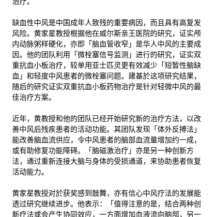
治疗。
缺血性中风是中国成年人致残的重要病因，而且具有高复发
风险。黄家星教授根据他在威尔斯亲王医院的研究，证实颅
内动脉粥样硬化，亦即「脑血管收窄」是华人中风的主要成
因。他的团队利用「微栓塞信号监测」进行的研究，证实双
重抗血小板治疗，较单用亚士匹灵更有效减少「短暂性脑缺
血」和轻度中风患者的微栓塞问题。建基於这项研究结果，
随后的研究证实双重抗血小板药物治疗是针对轻微中风的最
佳治疗方案。
近年，黄教授和他的团队已经开始研究新的治疗方法，以改
善中风后残疾患者的活动功能。其团队发现「体外反搏法」
能改善脑血流供应，令中风患者的脑部血流量增加约一成，
或有助修复功能障碍。「脑磁激治疗」亦是另一种创新方
法，通过重新连接大脑与身体的受损通道，来协助患者恢复
活动能力。
黄家星教授对於获奖感到鼓舞，亦有信心中风疗法的发展能
透过研究继续进步。他表示：「值得注意的是，结合两种创
新疗法或会产生协同效应，一方面增加血液流向脑部，另一