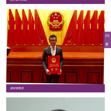
EN
繁
莫树锦教授