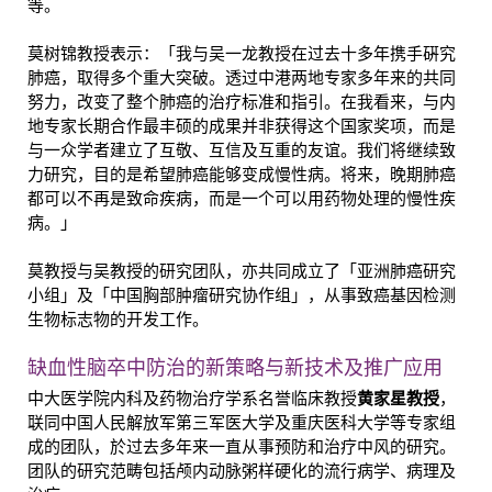
等。
莫树锦教授表示：「我与吴一龙教授在过去十多年携手硏究
肺癌，取得多个重大突破。透过中港两地专家多年来的共同
努力，改变了整个肺癌的治疗标准和指引。在我看来，与内
地专家长期合作最丰硕的成果并非获得这个国家奖项，而是
与一众学者建立了互敬、互信及互重的友谊。我们将继续致
力研究，目的是希望肺癌能够变成慢性病。将来，晚期肺癌
都可以不再是致命疾病，而是一个可以用药物处理的慢性疾
病。」
莫教授与吴教授的研究团队，亦共同成立了「亚洲肺癌研究
小组」及「中国胸部肿瘤研究协作组」，从事致癌基因检测
生物标志物的开发工作。
缺血性脑卒中防治的新策略与新技术及推广应用
中大医学院内科及药物治疗学系名誉临床教授
黄家星教授
，
联同中国人民解放军第三军医大学及重庆医科大学等专家组
成的团队，於过去多年来一直从事预防和治疗中风的研究。
团队的研究范畴包括颅内动脉粥样硬化的流行病学、病理及