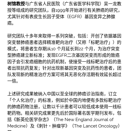
树锦教授
与广东省人民医院（广东省医学科学院）吴一龙教
授等组成的研究团队，自1999年开始进行有关肺癌的研究，
尤其针对有表皮生长因子受体（EGFR）基因变异之肺腺
癌。
研究团队十多年来取得一系列突破，包括：开创了依据基因
突变替肺癌患者选择精准靶向治疗（又称「标靶治疗」）的
模式，将患者生存期从10 个月延长到22 个月，为治疗突变
型肺癌建立新标准；发现EGFR二次基因突变而形成的致癌
因子会引发癌细胞的抗药机制，使接受一线标靶治疗后的患
者出现抗药复发；针对出现新基因突变及抗药性的患者，团
队发现新的精准治疗方案可将其无恶化存活期有效延长超过
一倍。
上述研究成果被纳入中国以至全球的肺癌诊治指南，订立
「个人化治疗」的标准，例如於中国内地便有多款标靶治疗
的肺癌药物注册，让数以千计患者可以较低成本使用一线标
靶药物。相关研究成果更先后於国际著名医学期刊发布，包
括《新英伦医学杂志》（The New England Journal of
Medicine）及《刺针・肿瘤学》（The Lancet Oncology）