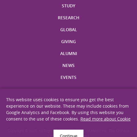
STUDY
RESEARCH
GLOBAL
GIVING
ALUMNI
NEWS
EVENTS
This website uses cookies to ensure you get the best
experience on our website. These may include cookies from
Google Analytics and Facebook. By using this website you
consent to the use of these cookies.
Read more about Cookie
Site Map
Privacy Statement
Disclaimer
Web Accessibility
Copyright © 2026. All Rights Reserved. Faculty of Medicine, The Chinese
Continue
University of Hong Kong.