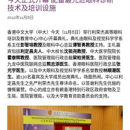
技术及培训设施
2012年11月8日
香港中文大学（中大）今天（11月8日）举行利荣杰高等眼科
培训及教育中心(中心)开幕典礼，典礼由眼科及视觉科学学系
系主任
彭智培教授
及眼科中心总监
谭智勇教授
主持。主礼嘉
宾包括
利定昌夫人
、中大校长
沈祖尧教授
、中大医学院院长
霍泰辉教授
、医院管理局行政总裁
梁柏贤医生
、医院管理局
九龙中医院联网总监
熊志添医生
、香港眼科医院行政总监
张
光宇医生
，以及中大眼科及视觉科学学系名誉教授
林顺潮医
生
。逾130名嘉宾及大学成员出席典礼，场面热闹。中心以利
定昌先生之先严利荣杰先生尊讳命名，以答谢利先生伉俪的
慷慨襄赞。中心的成立亦有赖香港特别行政区政府食物及卫
生局、医院管理局，以及大学教育资助委员会的支持。