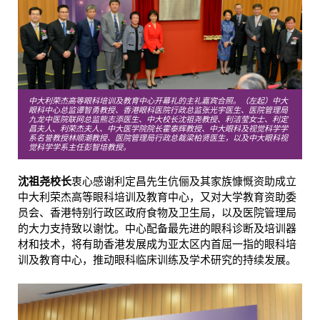
中大利荣杰高等眼科培训及教育中心开幕礼的主礼嘉宾合照。（左起）中大
眼科中心总监谭智勇教授、香港眼科医院行政总监张光宇医生、医院管理局
九龙中医院联网总监熊志添医生、中大校长沈祖尧教授、利洁莹女士、利定
昌夫人、利荣杰夫人、中大医学院院长霍泰辉教授、中大眼科及视觉科学学
系名誉教授林顺潮教授、医院管理局行政总裁梁柏贤医生，以及中大眼科视
觉科学学系主任彭智培教授。
沈祖尧校长
衷心感谢利定昌先生伉俪及其家族慷慨资助成立
中大利荣杰高等眼科培训及教育中心，又对大学教育资助委
员会、香港特别行政区政府食物及卫生局，以及医院管理局
的大力支持致以谢忱。中心配备最先进的眼科诊断及培训器
材和技术，将有助香港发展成为亚太区内首屈一指的眼科培
训及教育中心，推动眼科临床训练及学术研究的持续发展。