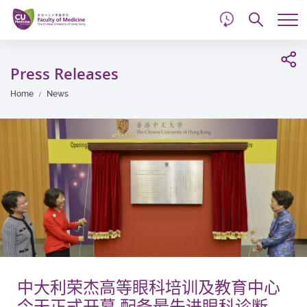
d
Skip
Searc
to
Tog
main
me
Start
content
main
Press Releases
content
Home
News
中大利荣杰高等眼科培训及教育中心
今天正式开幕 配备最先进眼科诊断