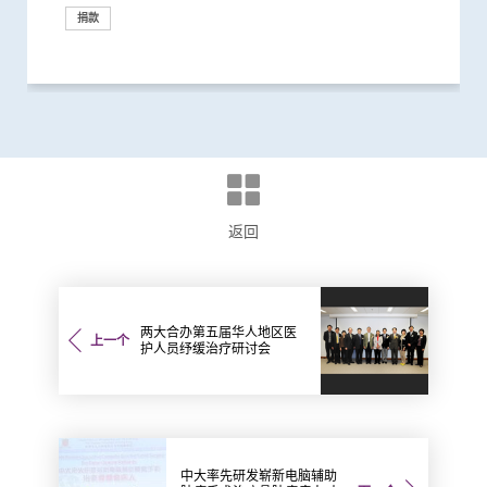
捐款
捐款
研究
研究
国际合作
捐款
捐款
研究
研究
研究
研究
捐款
捐款
捐款
捐款
返回
两大合办第五届华人地区医
上一个
护人员纾缓治疗研讨会
中大率先研发崭新电脑辅助