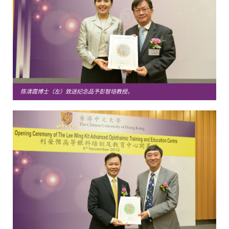
陈清霞博士（左）致送纪念品予彭智培教授。