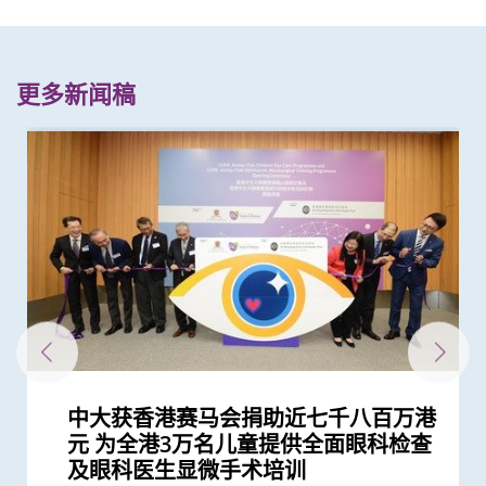
更多新闻稿
中大获香港赛马会捐助近七千八百万港
中大包素菊黄斑病变治疗及研究中心开
中大研发「AI-OCT」系统助测糖尿黄
中大发现青光眼治疗新靶点 小鼠实验
中大首创具全球代表性的医疗人工智能
中大医学院获李嘉诚基金会捐赠亚洲首
中大研究发现自身免疫性眼发炎发病机
中大获李嘉诚先生捐赠港币三千万元
中大研究发现香港儿童近视率创新高
中大何善衡传染病研究中心成立
中大研究显示本港儿童每5个有1个患中
中大全球首证低浓度阿托品眼药水可预
中大领导国际团队成功研发全球首个人
港大医学院与中大医学院联合研发崭新
中大医学院研究显示新冠康复者有较高
中大发现新冠疫情期间本港学童近视发
中大成立「何敬诚．林健忠青光眼治疗
中大研究首证低浓度阿托品眼药水有效
李嘉诚基金会启动《爱能助》儿童癌症
中大开展全球首个以「视网膜影像」筛
香港中文大学「吕志和卓越青年学者奖
中大再获夏约书孤儿症基金会支持新生
中大推行香港儿童眼疾普查研究计划
中大成立周毓浩创新医学技术中心 促
中大研究指学童佩戴OK镜可致角膜炎
中大与夏约书孤儿症基金会携手合作
中大举行吕志和临床医学大楼命名典礼
中大罗桂祥综合生物医学大楼今天正式
中大青少年泌尿治疗中心今天开幕
元 为全港3万名儿童提供全面眼科检查
幕 公布最新研究揭示血管生成素2与湿
斑水肿 假阳性转介个案锐减六成 缩短
证实可恢复七成视力 有助开创崭新神
基础模型 革新眼科疾病领域 促进更公
台Histotripsy 2.0系统 共30名患者获
制 有助开辟新疗法
支持医学院发展人工智能 进一步加强
新冠疫情后六岁儿童患近视人数倍增
度至严重散光 父母遗传是主要因素
防儿童近视
工智能系统 只需「眼底相」即可准确
ROTA技术 可诊断出早期青光眼和视神
风险出现干眼症
病率为疫情前2.5倍 研究指减少户外活
及研究中心」 推动本港青光眼诊治的
减慢儿童近视加深速度且副作用少
项目 资助儿童罕见癌症
查华人阿兹海默症研究
励计划」正式成立 逾千万港元奖学金
儿筛查服务 新增「先天性肾上腺皮质
进医学及工程跨学科合作 转化尖端科
需加倍小心使用
于本港率先推出新生儿代谢筛查计划
开幕
捐款
临床服务
里程碑
捐款
及眼科医生显微手术培训
性老年黄斑病变有密切关系
患者轮候诊症时间
经保护疗法
平有效、具成本效益及保障私隐的医...
资助接受组织碎化技术治肝癌
医学教研
低浓度阿托品眼药水结合红光疗法研...
侦测阿兹海默症
经病变
动时间及增加使用电子产品为主因
科研及培训
助优秀医学生海外深造
增生症」检测
技至临床应用
研究
研究
研究
研究
研究
捐款
研究
研究
捐款
里程碑