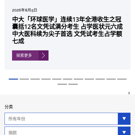
2026年7月27日
2026年8月5日
2026年7月10日
2026年7月10日
2026年7月7日
2026年6月29日
2026年6月22日
2026年6月17日
2026年6月10日
2026年6月5日
2026年6月2日
2026年5月19日
2026年5月14日
中大成立崭新 ITECH医疗科技评估平台 推
中大「环球医学」连续13年全港收生之冠
中大研发「AI-OCT」系统助测糖尿黄斑水
中大黄秀娟教授获颁中国工程界最高荣誉
中大新设「香港中文大学凤凰奖学金」嘉
中大全新一站式PGT-Plus方案 精准辨识
中大发现青光眼治疗新靶点 小鼠实验证实
中大成功拆解肝癌免疫治疗耐药性机制 揭
中大与多名全球专家共同牵头跨国肺癌研
中大教授陈重娥获颁「清野裕杰出领袖
中大汇聚逾200位区域专家 探讨私人医疗
中大张源津医生成首位亚洲研究员 荣获国
中大取得「从实验室到临床应用」研究突
动健康经济分析及价值医疗
囊括12名文凭试满分考生 占学医状元六成
肿 假阳性转介个案锐减六成 缩短患者轮
「光华工程科技奖」 成为今届医药衞生领
许公开试状元 鼓励学医状元走出课堂放眼
传统检测中复杂基因异常「盲点」 降低人
可恢复七成视力 有助开创崭新神经保护疗
一种免疫细胞具「除废喂食」新功能助癌
究 逾半晚期ALK阳性肺癌病人七年无恶化
奖」 成为本港首名学者荣膺亚洲糖尿病教
保险如何推动全民健康覆盖
际泌尿科权威奖项John K. Lattimer 讲座
破 初步证实GLP-1药物可改善严重中风康
中大医科续为尖子首选 文凭试考生占学额
候诊症时间
域唯一香港学者
世界 装备21世纪妙手仁医
工受孕流产及异常妊娠风险
法
细胞耐药性
因特定基因异常而引起的肺癌有望变成
研最高荣誉
奖
复情况
七成
「慢性病」 患者可与病共存
探索更多
探索更多
探索更多
探索更多
探索更多
探索更多
探索更多
探索更多
探索更多
探索更多
探索更多
探索更多
分类
年
分
类
类