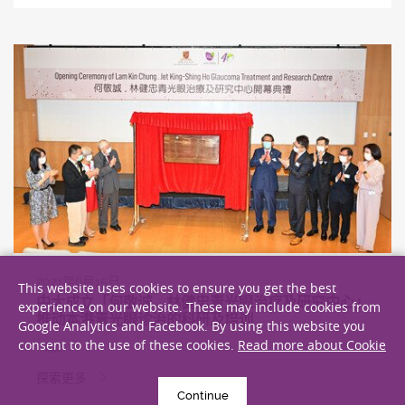
2021年6月15日
This website uses cookies to ensure you get the best
中大成立「何敬诚．林健忠青光眼治疗及研究中心」
experience on our website. These may include cookies from
推动本港青光眼诊治的科研及培训
Google Analytics and Facebook. By using this website you
consent to the use of these cookies.
Read more about Cookie
捐款
探索更多
Continue