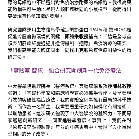
應的母細胞中不斷選出對免疫治療耐藥的癌細胞。我很高興
能夠構建可生動地呈現人類肝癌狀態的小鼠模型，從而得出
突破現有科學知識的發現。」
研究團隊運用生物信息學確定調節蛋白PPARγ和I類HDAC是
促進冷腫瘤微環境的關鍵。
鄭詩樂教授
補充：「這是全球首
項表明肝癌細胞通過非遺傳機制『適應』免疫治療的研究，
我們很高興能與臨床同事一同找出克服免疫治療耐藥性的精
確方法。」
「實驗室-臨床」融合研究開創新一代免疫療法
中大醫學院助理院長（醫療系統）兼腫瘤學系教授
陳林教授
強調：「基礎科學家和臨床科學家必須攜手合作，及早發現
有效的突破性癌症療法。我的實驗室同事擁有最新的科學技
術。而作為一名醫生，我需要著重研究如何轉化有關技術，
以幫助患者。這次研究體現了中大醫學院的凝聚力，不同專
家通過創新研究，一同促進醫學發展。事實上，我們在對
『免疫檢查點抑製劑』無效的肝癌患者中，發現了與小鼠模
型相同的分子改變。」