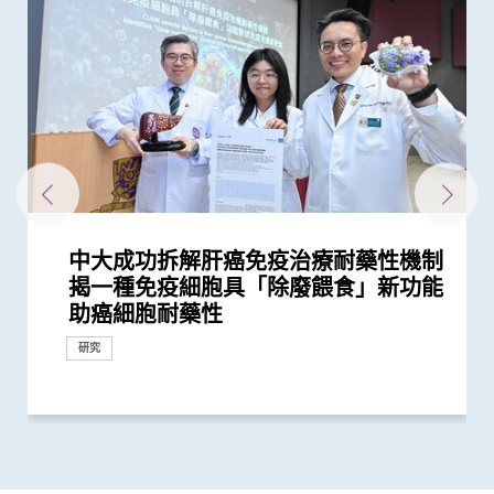
中大成功拆解肝癌免疫治療耐藥性機制
中大與內地學者領導全球首個由中國學
中大醫學院研究應對肝癌免疫治療的抗
中大發現新方法將肝腫瘤由「冷」轉
中大發現男性賀爾蒙誘發肝癌基因 解
中大臨床研究利用球囊心包切開術治療
中大葉氏家族基金腫瘤學教授陳林教授
中大研發嶄新治療組合 帶領亞洲策略
中大成功破解免疫細胞變異機理 為腎
中大率跨國研究證實免疫療法對晚期鼻
中大研究發現非酒精性脂肪肝誘發肝癌
中大研究證「消融化療栓塞術」有效延
中大研究揭乙肝康復者仍存罹患肝癌風
中大成功揭示腫瘤免疫逃脱新機制 開
中大發現「經血管乙醇消融術 」治肝
中大制訂肝癌風險評估指數 準確預測
抗病毒治療能預防肝癌復發 中大代表
揭一種免疫細胞具「除廢餵食」新功能
者主理的《刺針》癌症委員會報告 預
藥性
「熱」 激活免疫T細胞滅癌 助發展更有
開男性發病率較女性高之謎
心包積水 術後復發率大減8成 患者免
就職演講「不苦口的良藥」
性抗擊膽管癌
病治療燃點新希望
咽癌病人有效
的關鍵致癌基因
長肝癌患者無惡化存活期兩倍
險
拓「免疫療法」新方向
癌 七成機會完全消滅腫瘤
乙肝病人的肝癌風險
香港擬定亞太區慢性乙肝治療指引
助癌細胞耐藥性
計2050年肝癌患者翻倍 六成肝癌病...
效的新免疫療法
受重複入院「拮針」引流之苦
研究
研究
獎項及榮譽
研究
研究
研究
研究
研究
研究
研究
研究
研究
研究
研究
研究
研究
研究