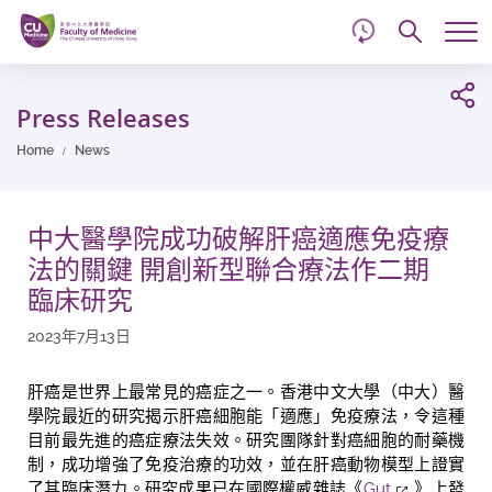
d
Skip
Searc
to
Tog
main
me
Start
content
main
Press Releases
content
Home
News
中大醫學院成功破解肝癌適應免疫療
法的關鍵 開創新型聯合療法作二期
臨床研究
2023年7月13日
肝癌是世界上最常見的癌症之一。香港中文大學（中大）醫
學院最近的研究揭示肝癌細胞能「適應」免疫療法，令這種
目前最先進的癌症療法失效。研究團隊針對癌細胞的耐藥機
制，成功增強了免疫治療的功效，並在肝癌動物模型上證實
了其臨床潛力。研究成果已在國際權威雜誌《
Gut
》上發