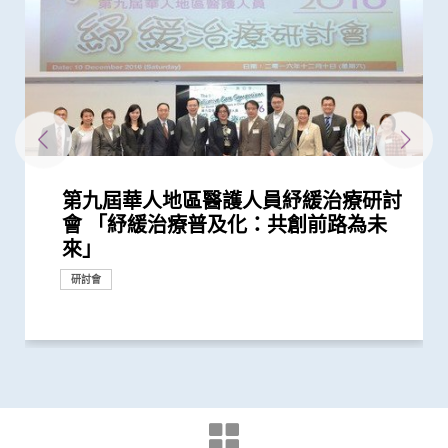
第九屆華人地區醫護人員紓緩治療研討
第八屆華人地區醫護人員紓緩治療研討
第六屆華人地區醫護人員紓緩治療研討
中大獲李嘉誠先生捐贈港幣三千萬元
港大及中大醫學院聯合研究證實 吸煙
中大獲李嘉誠基金會捐贈港幣1.5億元
港大及中大醫學院聯合研究發現已接種
港大及中大醫學院聯合研究發現 吸煙
中大港大幹細胞研究揭示新冠病毒誘發
港大及中大醫學院聯合研究發現 第三
中大與港大醫學院帶領國際科研團隊發
香港中文大學感謝李嘉誠先生及基金會
中大醫學院那打素護理學院舉辦「第一
李嘉誠基金會啟動《愛能助》兒童癌症
中大港大合作開展復發性卵巢癌藥物基
中大醫學院楊永強教授在莫慶堯訪問學
中大生命倫理學中心舉辦首屆Lanson
中大那打素護理學院社區關懷日暨校友
中大醫學院那打素護理學院主辦第六屆
中大呂志和博士創新醫學傑出教授
香港中文大學賽馬會老年學研究所開幕
中大生命倫理學中心開幕研討會 探討
第七屆華人地區醫護人員紓緩治療研討
中文大學舉辦「沙士十年 — 醫護專業
兩大合辦第五屆華人地區醫護人員紓緩
中大及港大研究團隊攜手成功發現腦癇
會 「紓緩治療普及化：共創前路為未
會 探討香港紓緩治療服務的機遇及挑
會 重點探討老年癌症病人的紓緩治療
支持醫學院發展人工智能 進一步加強
及肥胖令患上重症新冠肺炎的風險增加
支持生物醫學科技的科研發展
疫苗人士 在感染新型冠狀病毒變異株
增加患上新冠肺炎的風險
血管炎症新機制
劑復必泰疫苗能提供足夠抗體 抵抗新
現丙肝藥物可治新冠肺炎
捐助3千萬港元提升中大李嘉誠健康科
屆考科藍香港研討會」 研討在一帶一
項目 資助兒童罕見癌症
因組學研究 免費為百名本地病人提供
人講座談「善終治療」
生命倫理學講座 尊嚴的兩種概念：有
嘉年華 推廣矜憫為懷、關愛長者理
泛太平洋護理會議暨第一屆慢性病護理
David Hayes 談遠程醫學與流動醫療
研討會今舉行 探討如何共建長者友善
香港與長壽與生物科技革命的雙面刃
會 鼓勵延伸紓緩治療服務至社區
人員研討會」 回顧與前瞻 提升防治
治療研討會
新基因標記
來」
戰
醫學教研
65%至81%
Omicron後能對不同的新冠病毒變異...
型冠狀病毒變異株Omicron
學研究所科研空間及設施
路地區推廣以實證為本的優質醫護服務
分析
關協助自殺、基因和胚胎、精神病學...
念
研討會
的現在與未來
社區
傳染病工作
研討會
捐款
研究
研究
研究
捐款
研討會
研討會
研討會
研討會
研究
研討會
研討會
捐款
研究
研究
研究
捐款
研討會
研究
研討會
研討會
研討會
研討會
研討會
研討會