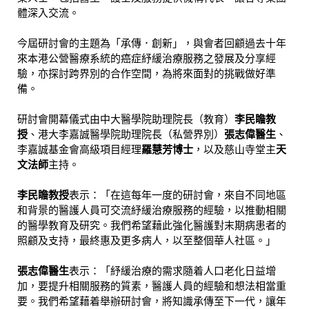
體深入交流。
今屆研討會的主題為「承傳．創新」，與會者回顧過去十年
來本港公營醫療系統的癌症紓緩治療服務之發展及分享經
驗，亦探討跨界別的合作空間，為將來面對的挑戰做好準
備。
研討會開幕儀式由中大醫學院助理院長（教育）
李民瞻教
授
、港大李嘉誠醫學院助理院長（私營界別）
張志偉醫生
、
李嘉誠基金會高級項目經理
羅慧芳博士
，以及慈山寺堂主
天
文法師
主持。
李民瞻教授
表示：「在這每年一度的研討會，來自不同地區
和背景的醫護人員可交流紓緩治療服務的經驗，以推動相關
的醫學教育及研究。我們希望藉此強化醫護對末期病患者的
照顧及支持，最終惠及更多病人，以至整個華人社區。」
張志偉醫生
表示：「紓緩治療的需求隨着人口老化日益增
加，要提升相關服務的質素，醫護人員的經驗和想法相當重
要。我們希望藉着舉辦研討會，將知識承傳至下一代，讓年