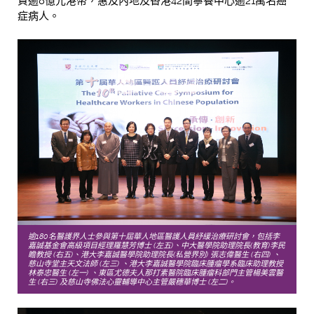
資逾8億元港幣，惠及內地及香港42間寧養中心逾21萬名癌
症病人。
逾180名醫護界人士參與第十屆華人地區醫護人員紓緩治療研討會，包括李
嘉誠基金會高級項目經理羅慧芳博士 (左五)、中大醫學院助理院長(教育)李民
瞻教授 (右五)、港大李嘉誠醫學院助理院長(私營界別) 張志偉醫生 (右四) 、
慈山寺堂主天文法師 (左三) 、港大李嘉誠醫學院臨床腫瘤學系臨床助理教授
林泰忠醫生 (左一) 、東區尤德夫人那打素醫院臨床腫瘤科部門主管楊美雲醫
生 (右三) 及慈山寺佛法心靈輔導中心主管嚴穗華博士 (左二)。