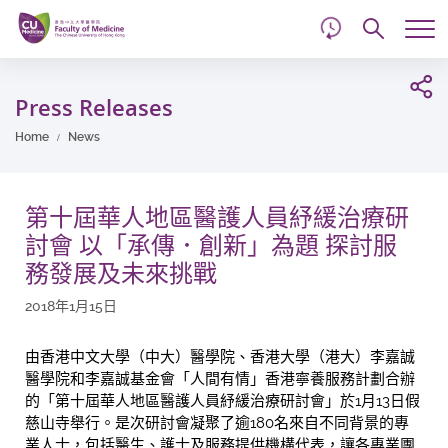
d
Skip
Searc
to
Tog
main
me
Start
content
main
Press Releases
content
Home
News
第十屆華人地區醫護人員紓緩治療研
討會 以「承傳．創新」為題 探討服
務發展及未來挑戰
2018年1月15日
由香港中文大學（中大）醫學院、香港大學（港大）李嘉誠
醫學院和李嘉誠基金會「人間有情」香港寧養服務計劃合辦
的「第十屆華人地區醫護人員紓緩治療研討會」於1月13日假
慈山寺舉行。是次研討會凝聚了逾180名來自不同背景的專
業人士，包括醫生、護士及服務提供機構代表，讓各專業團