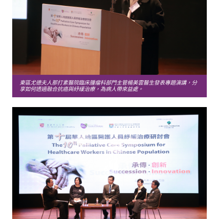
東區尤德夫人那打素醫院臨床腫瘤科部門主管楊美雲醫生發表專題演講，分
享如何透過融合抗癌與紓緩治療，為病人帶來益處。