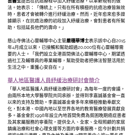
雲醫生
提出在抗癌療程中加入紓緩治療，以革新現有的做
法。她表示：「傳統上，只有在所有積極的抗癌治療皆無效
時，患者才會被轉介進行紓緩治療。然而，近年愈來愈多證
據顯示，在抗癌治療的初段加入紓緩治療，會對患者有所幫
助，包括延長他們的壽命。」
慈山寺佛法心靈輔導中心主管
嚴穗華博士
表示該中心自2015
年4月成立以來，已接觸和幫助超過20,000位有心靈輔導需
要的人士。「我們設立全港首間佛法心靈輔導中心，期望透
過社工及輔導員的專業輔導，幫助受助者把佛法智慧活用於
生活之中，重獲心安自在。」
華人地區醫護人員紓緩治療研討會簡介
「華人地區醫護人員紓緩治療研討會」為每年一度的會議，
由兩所本地大學醫學院共同承辦，並得到李嘉誠基金會一直
以來的支持及贊助。李嘉誠基金會多年來積極推動奉獻文
化，對本港、中國內地以至世界各地的教育醫療發展貢獻良
多。基金會於1998年設立內地首間免費為貧困晚期癌症患者
及其家屬服務的寧養院，提供全人、全家、全程照顧的家居
鎮痛治療和社會心理支援等方面的寧養服務。迄今計劃共捐