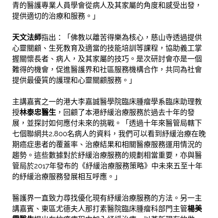
青的醫護專業人員學會從病人及其家屬的角度和感受出發，
提供適切的治療和服務。」
天文法師
指出：「佛教以離苦得樂為核心，慈山寺透過提供
心靈關顧、生死教育及適當的技能培訓等課程，協助義工掌
握關懷長者、病人，及其家屬的技巧。是次研討會亦是一個
難得的機會，促進醫護界和社區服務機構合作，共同為社會
提供最優質的護理和心靈關顧服務。」
主講嘉賓之一的港大李嘉誠醫學院臨床腫瘤學系臨床助理教
授
林泰忠醫生
，回顧了本港紓緩治療服務於過去十年的發
展，並探討如何應付未來的挑戰。「透過十年來醫管局轄下
七個聯網共2,800名病人的資料，我們可以看到紓緩治療在晚
期癌症患者的覆蓋率、治療結果和相關醫療服務運用情況的
趨勢。這些數據對於紓緩治療服務的規劃相當重要，亦與醫
管局於2017年發布的《紓緩治療服務策略》中未來五至十年
的紓緩治療服務發展相互呼應。」
醫護界一直致力尋找優化現有紓緩治療服務的方法。另一主
講嘉賓、東區尤德夫人那打素醫院臨床腫瘤科部門主管
楊美