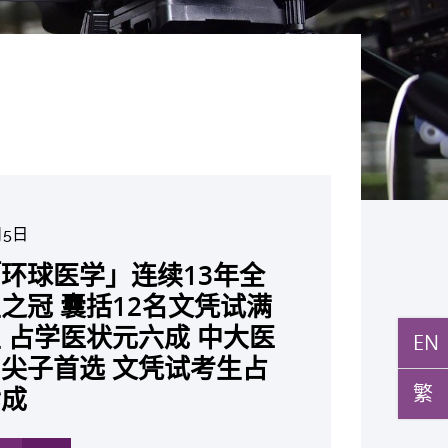
月5日
月10日
月10日
月10日
月7日
月29日
环球医学」连续13年全
与多名全球专家共同牵头跨
月22日
月17日
月5日
月2日
月19日
月14日
发「AI-OCT」系统助测
黄秀娟教授获颁中国工程界
新设「香港中文大学凤凰奖
新一站式PGT-Plus方案
之冠 囊括12名文凭试满
研究 逾半晚期ALK阳性
现青光眼治疗新靶点 小
成功拆解肝癌免疫治疗耐药
教授陈重娥获颁「清野裕杰
聚逾200位区域专家 探讨
张源津医生成首位亚洲研究
取得「从实验室到临床应
斑水肿 假阳性转介个案
荣誉「光华工程科技奖」
嘉许公开试状元 鼓励学
辨识传统检测中复杂基因异
 占学医状元六成 中大医
人七年无恶化 因特定基
证实可恢复七成视力 有
 揭一种免疫细胞具「除
奖」 成为本港首名学者
医疗保险如何推动全民健康
获国际泌尿科权威奖项
究突破 初步证实GLP-1
EN
成 缩短患者轮候诊症时
今届医药衞生领域唯一香港
走出课堂放眼世界 装备
点」 降低人工受孕流产
尖子首选 文凭试考生占
常而引起的肺癌有望变成
创崭新神经保护疗法
食」新功能助癌细胞耐药性
亚洲糖尿病教研最高荣誉
K. Lattimer 讲座奖
可改善严重中风康复情况
纪妙手仁医
常妊娠风险
繁
七成
病」 患者可与病共存
多
多
多
多
多
多