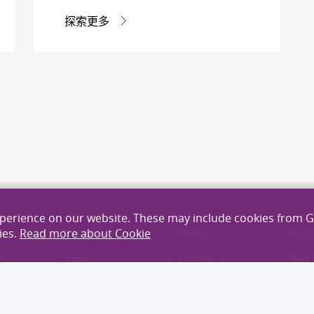
探索更多
xperience on our website. These may include cookies from 
ies.
Read more about Cookie
H
GLOBAL
GIVING
ALUM
h
Scope
Why Give
Event 
cellence
Partnerships
Area to Give
Newsle
hers
Give Now
Distin
Alumn
eas