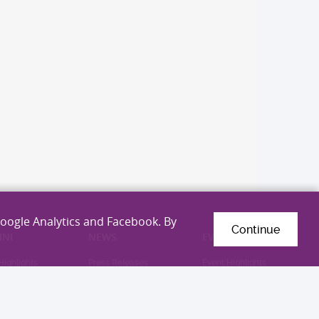
Google Analytics and Facebook. By
Continue
NI
NEWS
EVENTS
Highlights
Press Releases
Event Highlights
tter
Media Enquiry &
Upcoming Events
Experts List
guished Medical
i Award