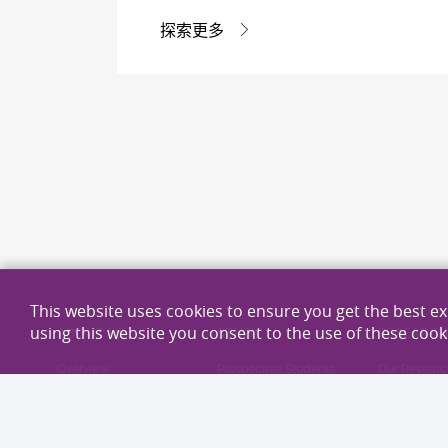
探索更多
This website uses cookies to ensure you get the best e
using this website you consent to the use of these cook
ABOUT US
STUDY
RESEARC
Overview
Prospective Students
Our Researc
People
Current Students
Research Ex
Schools, Departments
Continuing Education
Our Researc
& Unit
Research Ar