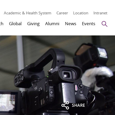
Academic & Health System
Career
Location
Intranet
Se
ch
Global
Giving
Alumni
News
Events
SHARE