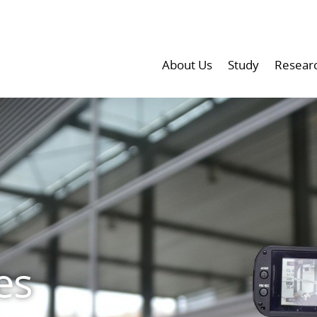
About Us
Study
Resear
es