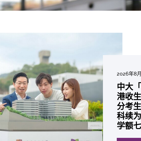
2026年8
2026年6
2026年7
2026年7
2026年7
2026年6
中大「
中大
2026年6
2026年6
2026年6
2026年6
2026年5
2026年5
中大研
中大
中大
中大全
港收生
国肺癌
中大发
中大
中大
中大汇
中大
中大
糖尿黄
最高
学金」
精准
分考生
肺癌病
鼠实验
性机制
出领袖
私人
员 荣
用」研
锐减六
成为
医状元
常「盲
科续为
因异
助开
废喂
荣膺
覆盖
John 
药物
间
学者
21世
及异
学额
「慢性
探索更
探索更
探索更
探索更
探索更
探索更