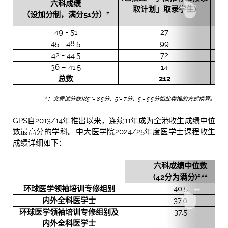
六科成绩
取计划」取录学生
)
（设加分制，满分
51
分）
#
49 - 51
27
45 - 48.5
99
42 - 44.5
72
36 – 41.5
14
总数
212
：文凭试分数以
5**= 8.5
分、
5*= 7
分、
5 = 5.5分如此类推的方式换算。
#
GPS自2013/14年推出以来，连续11年成为全港收生成绩中位
数最高分的学科。中大医学院2024/25年度医学士课程收生
成绩详细如下：
六科成绩中位数
(
42
分为满分
)
#,##
环球医学领袖培训专修组别
40.5
内外全科医学士
37.0
环球医学领袖培训专修组别
及
37.5
内外全科医学士