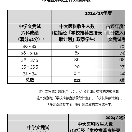
2024/25
年度
中学文凭试
中大医
科收生人数
占该年度全
六科成
绩
(
包括经「学校推荐直接录
此分数入读
（满分
42
分）
取计划」取录学生
)
文凭试考生
#
40 - 42
37
70%
38 - 39.5
63
74%
36 - 37.5
86
68%
35 - 35.5
20
27%
32 - 34
6
14%
##
总数
212
58%
注
文凭试分数以5**= 7分、5*= 6分如此类推的方式换算。
#
注
分别经「学校推荐直接录取计划」、「校长推荐计划」、
##
「多元卓越奖学金」等计划录取的文凭试考生。
2024/25
年度
中大医科收生人数
中学文凭试
(
包括经「学校推荐直接录