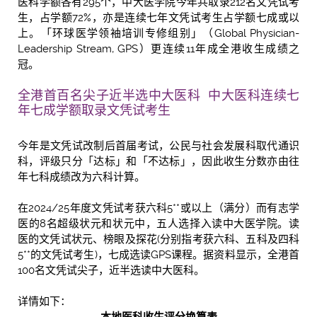
医科学额各有295个，中大医学院今年共取录212名文凭试考
生，占学额72%，亦是连续七年文凭试考生占学额七成或以
上。「环球医学领袖培训专修组别」（Global Physician-
Leadership Stream, GPS）更连续11年成全港收生成绩之
冠。
全港首百名尖子近半选中大医科 中大医科连续七
年七成学额取录文凭试考生
今年是文凭试改制后首届考试，公民与社会发展科取代通识
科，评级只分「达标」和「不达标」，因此收生分数亦由往
年七科成绩改为六科计算。
在2024/25年度文凭试考获六科5**或以上（满分）而有志学
医的8名超级状元和状元中，五人选择入读中大医学院。读
医的文凭试状元、榜眼及探花(分别指考获六科、五科及四科
5**的文凭试考生)，七成选读GPS课程。据资料显示，全港首
100名文凭试尖子，近半选读中大医科。
详情如下：
本地医科收生评分换算表