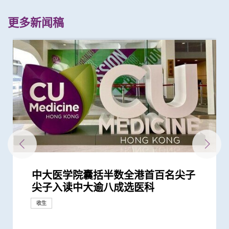
更多新闻稿
中大医学院囊括半数全港首百名尖子
中大医学院公布2022/23年度医学士课
中大医学院公布2020/21年度医学士课
中大医学院公布2021/22年度医学士课
中大医学院公布2019/20年度医学士课
中大医学院公布2018/19年度医学士课
中大医学院公布2017/18年度医学士课
中大取录22名学生修读亚洲首个「环球
中大「环球医学」连续13年全港收生之
中大新设「香港中文大学凤凰奖学金」
受教学理念与学习气氛吸引 七名状元
中大医学院举办「环球医学领袖培训专
中大医科生研究发现STK3激酶促进胃
中大医科收7科40分 延揽更多更全面
中大医科生研究发现本港高血压人士药
尖子入读中大逾八成选医科
程收生成绩
程收生成绩
程收生成绩
程收生成绩
程收生成绩
程收生成绩
医学领袖培训计划」
冠 囊括12名文凭试满分考生 占学医状
嘉许公开试状元 鼓励学医状元走出课
九月入读中大医学院 全港首百名读医
修组别」创立十周年大会 历届「师
癌发展 可作为独立预后指标
的未来医生 2019学年推「学生自主课
物依从性未如理想 仅五成患者血压受
元六成 中大医科续为尖子首选 文凭...
堂放眼世界 装备21世纪妙手仁医
尖子六成选中大 文凭试考生占学额七...
友」聚首 分享成就 展望未来
程」 更具弹性丰富学医经历
控
收生
收生
收生
收生
收生
收生
收生
收生
教育
收生
教育
收生
医学教育
收生
研究