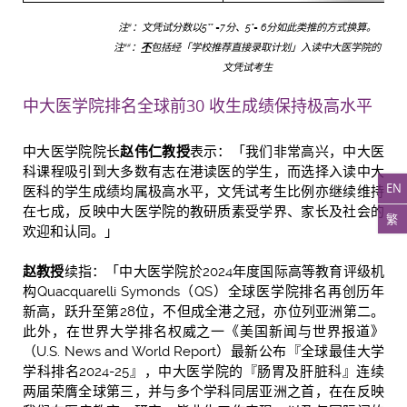
注
：
文凭试分数以
5** =7
分、
5*= 6
分如此类推的方式换算
。
#
注
：
不
包括经「学校推荐直接录取计划」入读中大医学院的
##
文凭试考生
中大医学院排名全球前30 收生成绩保持极高水平
中大医学院院长
赵伟仁教授
表示：「我们非常高兴，中大医
科课程吸引到大多数有志在港读医的学生，而选择入读中大
EN
医科的学生成绩均属极高水平，文凭试考生比例亦继续维持
在七成，反映中大医学院的教研质素受学界、家长及社会的
繁
欢迎和认同。」
赵教授
续指：「中大医学院於2024年度国际高等教育评级机
构Quacquarelli Symonds（QS）全球医学院排名再创历年
新高，跃升至第28位，不但成全港之冠，亦位列亚洲第二。
此外，在世界大学排名权威之一《美国新闻与世界报道》
（U.S. News and World Report）最新公布『全球最佳大学
学科排名2024-25』，中大医学院的『肠胃及肝脏科』连续
两届荣膺全球第三，并与多个学科同居亚洲之首，在在反映