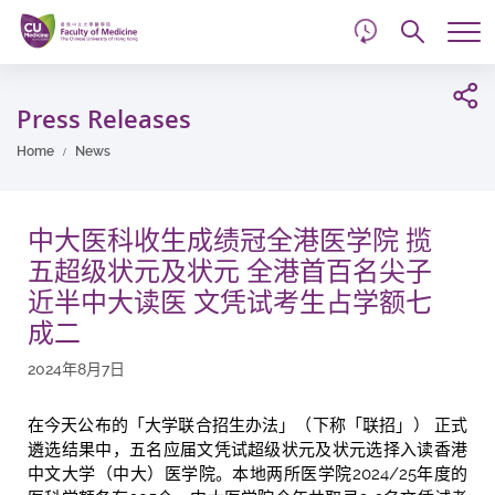
d
Skip
Searc
to
Tog
main
me
Start
content
main
Press Releases
content
Home
News
中大医科收生成绩冠全港医学院 揽
五超级状元及状元 全港首百名尖子
近半中大读医 文凭试考生占学额七
成二
2024年8月7日
在今天公布的「大学联合招生办法」（下称「联招」） 正式
遴选结果中，五名应届文凭试超级状元及状元选择入读香港
中文大学（中大）医学院。本地两所医学院2024/25年度的